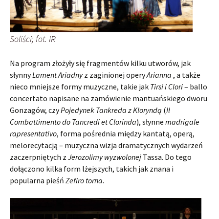
Soliści; fot. IR
Na program złożyły się fragmentów kilku utworów, jak
słynny
Lament Ariadny
z zaginionej opery
Arianna
, a także
nieco mniejsze formy muzyczne, takie jak
Tirsi i Clori
– ballo
concertato napisane na zamówienie mantuańskiego dworu
Gonzagów, czy
Pojedynek Tankreda z Kloryndą
(
Il
Combattimento do Tancredi et Clorinda
), słynne
madrigale
rapresentativo
, forma pośrednia między kantatą, operą,
melorecytacją – muzyczna wizja dramatycznych wydarzeń
zaczerpniętych z
Jerozolimy wyzwolonej
Tassa. Do tego
dołączono kilka form lżejszych, takich jak znana i
popularna pieśń
Zefiro torna
.