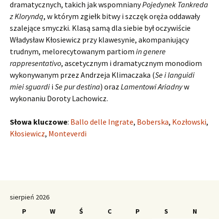
dramatycznych, takich jak wspomniany
Pojedynek Tankreda
z Kloryndą
, w którym zgiełk bitwy i szczęk oręża oddawały
szalejące smyczki. Klasą samą dla siebie był oczywiście
Władysław Kłosiewicz przy klawesynie, akompaniujący
trudnym, melorecytowanym partiom
in genere
rappresentativo
, ascetycznym i dramatycznym monodiom
wykonywanym przez Andrzeja Klimaczaka (
Se i languidi
miei sguardi
i
Se pur destina
) oraz
Lamentowi Ariadny
w
wykonaniu Doroty Lachowicz.
Słowa kluczowe
:
Ballo delle Ingrate
,
Boberska
,
Kozłowski
,
Kłosiewicz
,
Monteverdi
sierpień 2026
P
W
Ś
C
P
S
N