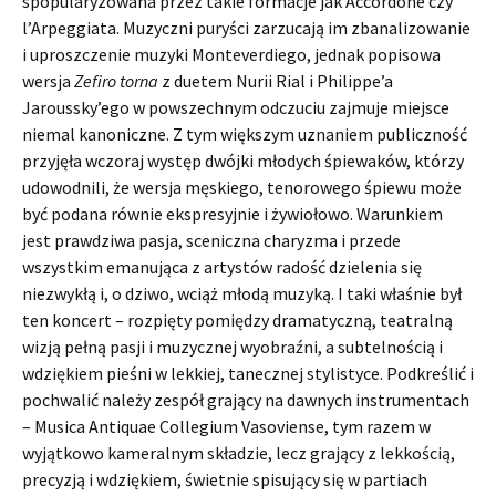
spopularyzowana przez takie formacje jak Accordone czy
l’Arpeggiata. Muzyczni puryści zarzucają im zbanalizowanie
i uproszczenie muzyki Monteverdiego, jednak popisowa
wersja
Zefiro torna
z duetem Nurii Rial i Philippe’a
Jaroussky’ego w powszechnym odczuciu zajmuje miejsce
niemal kanoniczne. Z tym większym uznaniem publiczność
przyjęła wczoraj występ dwójki młodych śpiewaków, którzy
udowodnili, że wersja męskiego, tenorowego śpiewu może
być podana równie ekspresyjnie i żywiołowo. Warunkiem
jest prawdziwa pasja, sceniczna charyzma i przede
wszystkim emanująca z artystów radość dzielenia się
niezwykłą i, o dziwo, wciąż młodą muzyką. I taki właśnie był
ten koncert – rozpięty pomiędzy dramatyczną, teatralną
wizją pełną pasji i muzycznej wyobraźni, a subtelnością i
wdziękiem pieśni w lekkiej, tanecznej stylistyce. Podkreślić i
pochwalić należy zespół grający na dawnych instrumentach
– Musica Antiquae Collegium Vasoviense, tym razem w
wyjątkowo kameralnym składzie, lecz grający z lekkością,
precyzją i wdziękiem, świetnie spisujący się w partiach