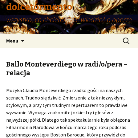
dolcetormento
wszystko, co chcielibyście wiedzieć o operze
barokowej
Przeskocz
Szukaj:
Menu
do
treści
Ballo Monteverdiego w radi/o/pera –
relacja
Muzyka Claudia Monteverdiego rzadko gości na naszych
scenach. Trudno się dziwić. Zmierzenie z tak niezwykłym,
stylowym, a przy tym trudnym repertuarem to prawdziwe
wyzwanie. Wymaga znakomitej orkiestry i głosów z
najwyższej półki. Dlatego tak spektakularnie była oblężona
Filharmonia Narodowa w końcu marca tego roku podczas
gościnnego występu Boston Baroque, który przywiózł do