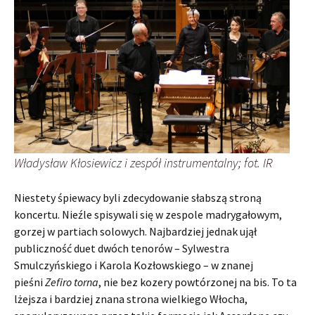
Władysław Kłosiewicz i zespół instrumentalny; fot. IR
Niestety śpiewacy byli zdecydowanie słabszą stroną
koncertu. Nieźle spisywali się w zespole madrygałowym,
gorzej w partiach solowych. Najbardziej jednak ujął
publiczność duet dwóch tenorów – Sylwestra
Smulczyńskiego i Karola Kozłowskiego – w znanej
pieśni
Zefiro torna
, nie bez kozery powtórzonej na bis. To ta
lżejsza i bardziej znana strona wielkiego Włocha,