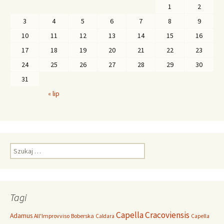
1
2
3
4
5
6
7
8
9
10
11
12
13
14
15
16
17
18
19
20
21
22
23
24
25
26
27
28
29
30
31
« lip
S
z
u
k
a
Tagi
j
:
Capella Cracoviensis
Adamus
All'Improvviso
Boberska
Caldara
Capella