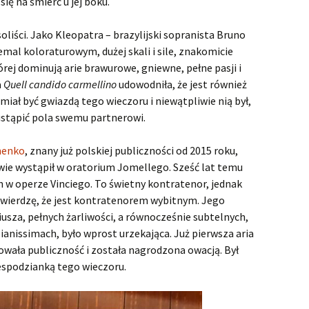
ię na śmierć u jej boku.
Faramondo
Flavio, Rè de‘Longobardi
oliści. Jako Kleopatra – brazylijski sopranista Bruno
iemal koloraturowym, dużej skali i sile, znakomicie
Floridante
rej dominują arie brawurowe, gniewne, pełne pasji i
a
Quell candido carmellino
udowodniła, że jest również
Giulio Cesare in Egitto
Giulio Ce
iał być gwiazdą tego wieczoru i niewątpliwie nią był,
wykonan
 ustąpić pola swemu partnerowi.
Hercules
Hercules
Juliusz C
zasłużyli
nenko
, znany już polskiej publiczności od 2015 roku,
Il pastor fido
Dramat z
Il pastor
owie wystąpił w oratorium Jomellego. Sześć lat temu
średniow
Vivat bar
h w operze Vinciego. To świetny kontratenor, jednak
Israel in Egypt
Haendel! 
Pasterze 
Israel in 
czyli „Il 
wykonan
twierdzę, że jest kontratenorem wybitnym. Jego
Gliwicach
niusza, pełnych żarliwości, a równocześnie subtelnych,
Jephtha
Orliński
Jephtha 
Potęga H
anissimach, było wprost urzekająca. Już pierwsza aria
chórów
wała publiczność i została nagrodzona owacją. Był
Juda Maccabaeus
iespodzianką tego wieczoru.
Muzio Scevola