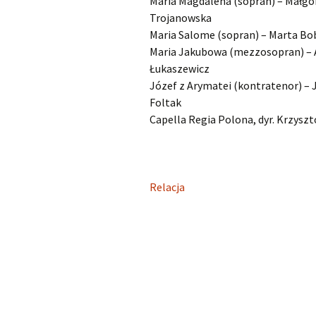
Maria Magdalena (sopran) – Małgo
Trojanowska
Maria Salome (sopran) – Marta Bo
Maria Jakubowa (mezzosopran) – 
Łukaszewicz
Józef z Arymatei (kontratenor) – 
Foltak
Capella Regia Polona, dyr. Krzyszt
Relacja