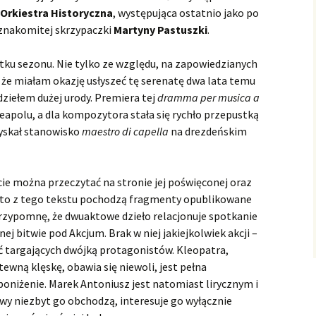
Il prigioner superbo
wykonan
Teatrze 
sztukę, c
– wykona
Złamane 
wykonan
astrologi
Hippolyte et Aricie
Bo to zła
Zamku
Operze K
Rameau 
Fedra 2.0
 Orkiestra Historyczna
, występująca ostatnio jako po
pery Domenica
Ariodante
Tirsi e Clori
The Tempest
Tolomeo e Alessandro
Nesi Mary-Ellen
Ariodant
czyli „Ko
Tirsi e C
The Temp
Rara
na Opera
Małe ora
Tolomeo 
 znakomitej skrzypaczki
Martyny Pastuszki
.
carlattiego
Salustia
w Łazien
Montever
Purcell 
wykonan
przyjemn
insceniza
Naïs
Orfeusz 
Sèvres, c
współcz
Naïs – w
Arminio
Sabadus Valer
Miłość p
Arminio 
Wratislavi
dekoracj
Hippolyte
tku sezonu. Nie tylko ze względu, na zapowiedzianych
La serva padrona
czyli „Ar
La serva 
insceniz
Scarlatti 
Platée
Operze K
L’Orfeo 
wykonan
I znów R
Platée – 
Bydgoski
że miałam okazję usłyszeć tę serenatę dwa lata temu
pery Vinciego
Atalanta
Gismondo, Re di Polonia
Sabata Xavier
Purcell, S
Barokowe
Gismondo,
warstwy, 
wykonan
 dziełem dużej urody. Premiera tej
dramma per musica a
Pygmalion
Co nas dz
Queen” w
Platea n
Pygmalion
eapolu, a dla kompozytora stała się rychło przepustką
pery i oratoria
Belshazzar
Semiramide riconosciuta
Farnace
Belshazz
dziś śmie
Operze K
Semirami
Farnace –
ivaldiego
Upadek 
– wykona
zyskał stanowisko
maestro di capella
na drezdeńskim
przyczyną
Berenice, Regina
Juditha triumphans
„Belshaz
rzeczy ty
Farnace 
Juditha 
d’Egitto
Semirami
wykonan
rozpoznan
Vinciego
ie można przeczytać na stronie jej poświęconej oraz
Comus
Królewsk
Judyta, c
(to z tego tekstu pochodzą fragmenty opublikowane
triumfuj
zypomnę, że dwuaktowe dzieło relacjonuje spotkanie
Daphne
ej bitwie pod Akcjum. Brak w niej jakiejkolwiek akcji –
Judyta i 
ć targających dwójką protagonistów. Kleopatra,
Deidamia
ewną klęskę, obawia się niewoli, jest pełna
 poniżenie. Marek Antoniusz jest natomiast lirycznym i
Ezio
wy niezbyt go obchodzą, interesuje go wyłącznie