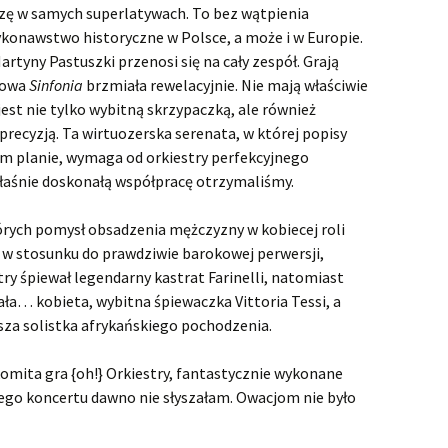
Samson p
iszę w samych superlatywach. To bez wątpienia
Susanna
Samson z
Susanna 
ykonawstwo historyczne w Polsce, a może i w Europie.
rtyny Pastuszki przenosi się na cały zespół. Grają
Tamerlano
Samson z
Haendlow
trzeci
w Krakow
iowa
Sinfonia
brzmiała rewelacyjnie. Nie mają właściwie
jest nie tylko wybitną skrzypaczką, ale również
Teseo
Teseo – 
recyzją. Ta wirtuozerska serenata, w której popisy
ym planie, wymaga od orkiestry perfekcyjnego
Tolomeo, Rè di Egitto
Teseo bez
Tolomeo, 
opera ek
wykonan
 właśnie doskonałą współpracę otrzymaliśmy.
Il trionfo del Tempo e del
Il Trionf
Disinganno
Wierna m
Disingan
tórych pomysł obsadzenia mężczyzny w kobiecej roli
nagrodzon
Haendlow
e w stosunku do prawdziwie barokowej perwersji,
w NOSP
Triumf Hae
ry śpiewał legendarny kastrat Farinelli, natomiast
Trionfo d
Disingan
a… kobieta, wybitna śpiewaczka Vittoria Tessi, a
wsza solistka afrykańskiego pochodzenia.
Haendlow
trionfo…
zainscen
mita gra {oh!} Orkiestry, fantastycznie wykonane
łego koncertu dawno nie słyszałam. Owacjom nie było