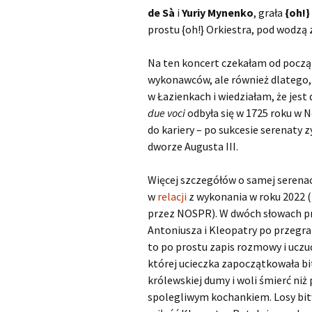
de S
à
i
Yuriy Mynenko
, grała
{oh!}
Scarlatti Domenico
O
prostu {oh!} Orkiestra, pod wodzą
S
Telemann Georg Philipp
Na ten koncert czekałam od począ
wykonawców, ale również dlatego, 
Vinci Leonardo
O
w Łazienkach i wiedziałam, że jest
due voci
odbyła się w 1725 roku w N
Vivaldi Antonio
O
V
do kariery – po sukcesie serenaty 
dworze Augusta III.
Więcej szczegółów o samej serenac
w
relacji
z wykonania w roku 2022 
przez NOSPR). W dwóch słowach pr
Antoniusza i Kleopatry po przegran
to po prostu zapis rozmowy i uczu
której ucieczka zapoczątkowała bit
królewskiej dumy i woli śmierć niż
spolegliwym kochankiem. Losy bit