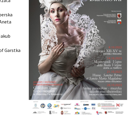
rzata
berska
Aneta
Jakub
of Garstka