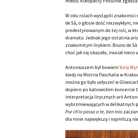
miłość Kleopatry. Potulnie zgadza s
W obu rolach wystąpili znakomici s
de Sà, o głosie dość niezwykłym, n
predestynowanym do tej roli, w któ
dramatu. Jednak jego ostatnia ari
znakomitym lirykiem. Bruno de Sà m
choć jak się okazało, musiał nieco
Antoniuszem był bowiem
Yuriy My
kiedy na Mistria Paschalia w Krak
można go było usłyszeć w Gliwicac
dopiero po katowickim koncercie 
interpretacja lirycznych arii Anto
wybrzmiewających w delikatnych pi
Pur ch’io passa a te, ben mio
zaczaro
dla mnie największą i najmilszą n