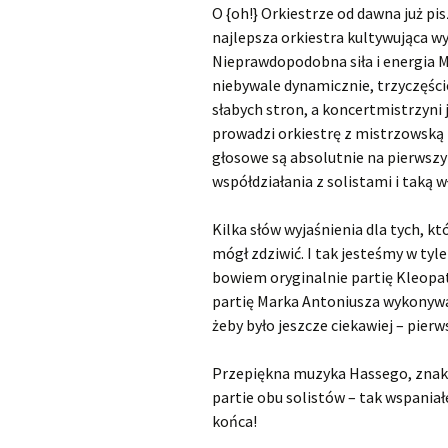
O {oh!} Orkiestrze od dawna już p
najlepsza orkiestra kultywująca w
Nieprawdopodobna siła i energia Ma
niebywale dynamicznie, trzyczęśc
słabych stron, a koncertmistrzyni 
prowadzi orkiestrę z mistrzowską p
głosowe są absolutnie na pierwsz
współdziałania z solistami i taką
Kilka słów wyjaśnienia dla tych, k
mógł zdziwić. I tak jesteśmy w tyl
bowiem oryginalnie partię Kleopat
partię Marka Antoniusza wykonywał
żeby było jeszcze ciekawiej – pier
Przepiękna muzyka Hassego, znako
partie obu solistów – tak wspania
końca!