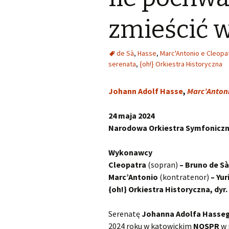
Kapsberger Giovanni
O
zmieścić w
Girolamo
Landi Stefano
O
de Sà
,
Hasse
,
Marc'Antonio e Cleopa
serenata
,
{oh!} Orkiestra Historyczna
Lully Jean-Baptiste
O
Johann Adolf Hasse
,
Marc’Antoni
Monteverdi Claudio
O
Pergolesi Giovanni
O
24 maja 2024
Battista
Narodowa Orkiestra Symfoniczn
Porpora Nicola Antonio
O
Wykonawcy
Cleopatra
(sopran)
– Bruno de Sà
Purcell Henry
O
Marc’Antonio
(kontratenor)
– Yur
{oh!} Orkiestra Historyczna, dyr
Rameau Jean-Philippe
O
Serenatę
Johanna Adolfa Hasse
Scarlatti Alessandro
O
Pietro Gaspare
S
2024 roku w katowickim
NOSPR
w 