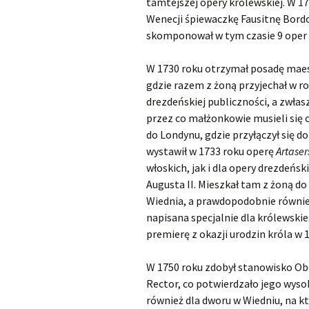
tamtejszej opery królewskiej. W 1
Wenecji śpiewaczkę Fausitnę Bordon
Scarlatti Domenico
O
S
skomponował w tym czasie 9 oper s
Telemann Georg Philipp
W 1730 roku otrzymał posadę maest
Vinci Leonardo
O
gdzie razem z żoną przyjechał w rok
drezdeńskiej publiczności, a zwłas
Vivaldi Antonio
O
przez co małżonkowie musieli się 
V
do Londynu, gdzie przyłączył się 
wystawił w 1733 roku operę
Artaser
włoskich, jak i dla opery drezdeński
Augusta II. Mieszkał tam z żoną do
Wiednia, a prawdopodobnie równie
napisana specjalnie dla królewskie
premierę z okazji urodzin króla w 
W 1750 roku zdobył stanowisko Ob
Rector, co potwierdzało jego wys
również dla dworu w Wiedniu, na kt