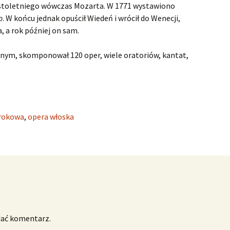
Faramondo
nastoletniego wówczas Mozarta. W 1771 wystawiono
o
. W końcu jednak opuścił Wiedeń i wrócił do Wenecji,
Flavio, Rè de‘Longobardi
, a rok później on sam.
Floridante
ym, skomponował 120 oper, wiele oratoriów, kantat,
.
Giulio Cesare in Egitto
Giulio Ce
wykonan
Hercules
Hercules
Juliusz C
zasłużyli
rokowa
,
opera włoska
Il pastor fido
Dramat z
Il pastor
średniow
Vivat bar
Israel in Egypt
Haendel! 
Pasterze 
Israel in 
czyli „Il 
wykonan
Gliwicach
Jephtha
Orliński
Jephtha 
Potęga H
chórów
Juda Maccabaeus
Muzio Scevola
dać komentarz.