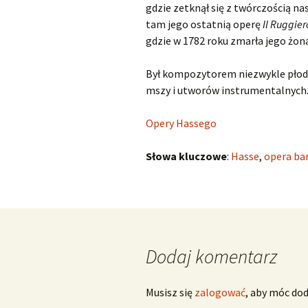
gdzie zetknął się z twórczością 
tam jego ostatnią operę
Il Ruggier
gdzie w 1782 roku zmarła jego żona
Był kompozytorem niezwykle płodn
mszy i utworów instrumentalnych
Opery Hassego
Słowa kluczowe
:
Hasse
,
opera ba
Dodaj komentarz
Musisz się
zalogować
, aby móc do