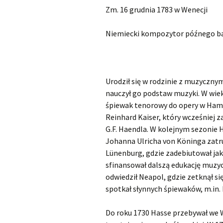
Zm. 16 grudnia 1783 w Wenecji
Kapsberger Giovanni
O
Girolamo
Niemiecki kompozytor późnego b
Landi Stefano
O
Lully Jean-Baptiste
O
Urodził się w rodzinie z muzycznymi
Monteverdi Claudio
O
nauczył go podstaw muzyki. W wieku
śpiewak tenorowy do opery w Hamb
Pergolesi Giovanni
O
Reinhard Kaiser, który wcześniej z
Battista
G.F. Haendla. W kolejnym sezonie 
Johanna Ulricha von Köninga zatr
Porpora Nicola Antonio
O
Lünenburg, gdzie zadebiutował ja
Purcell Henry
O
sfinansował dalszą edukację muzyc
odwiedził Neapol, gdzie zetknął si
Rameau Jean-Philippe
O
spotkał słynnych śpiewaków, m.in. 
Scarlatti Alessandro
O
Do roku 1730 Hasse przebywał we 
Pietro Gaspare
S