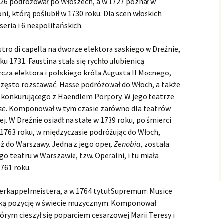
Il prigioner superbo
wykonan
Teatrze 
sztukę, c
– wykona
Złamane 
wykonan
astrologi
726 podróżował po Włoszech, a w 1727 poznał w
Hippolyte et Aricie
Bo to zła
Zamku
Operze K
Rameau 
Fedra 2.0
i, którą poślubił w 1730 roku. Dla scen włoskich
pery Domenica
Ariodante
Tirsi e Clori
The Tempest
Tolomeo e Alessandro
Nesi Mary-Ellen
Ariodant
czyli „Ko
Tirsi e C
The Temp
Rara
na Opera
Małe ora
Tolomeo 
carlattiego
Salustia
w Łazien
Montever
Purcell 
wykonan
przyjemn
insceniza
eria i 6 neapolitańskich.
Naïs
Orfeusz 
Sèvres, c
współcz
Naïs – w
Arminio
Sabadus Valer
Miłość p
Arminio 
Wratislavi
dekoracj
Hippolyte
La serva padrona
czyli „Ar
La serva 
insceniz
Scarlatti 
ro di capella na dworze elektora saskiego w Dreźnie,
Platée
Operze K
L’Orfeo 
wykonan
I znów R
Platée – 
Bydgoski
pery Vinciego
Atalanta
Gismondo, Re di Polonia
Sabata Xavier
Purcell, S
Barokowe
Gismondo,
u 1731. Faustina stała się rychło ulubienicą
warstwy, 
wykonan
zcza elektora i polskiego króla Augusta II Mocnego,
Pygmalion
Co nas dz
Queen” w
Platea n
Pygmalion
pery i oratoria
Belshazzar
Semiramide riconosciuta
Farnace
Belshazz
dziś śmie
Operze K
Semirami
Farnace –
często rozstawać. Hasse podróżował do Włoch, a także
ivaldiego
Upadek 
– wykona
do konkurującego z Haendlem Porpory. W jego teatrze
przyczyną
Berenice, Regina
Juditha triumphans
„Belshaz
rzeczy ty
Farnace 
Juditha 
se
. Komponował w tym czasie zarówno dla teatrów
d’Egitto
Semirami
wykonan
rozpoznan
ej. W Dreźnie osiadł na stałe w 1739 roku, po śmierci
Vinciego
 1763 roku, w międzyczasie podróżując do Włoch,
Comus
Królewsk
Judyta, c
triumfuj
ż do Warszawy. Jedna z jego oper,
Zenobia
, została
go teatru w Warszawie, tzw. Operalni, i tu miała
Daphne
Judyta i 
1761 roku.
Deidamia
erkappelmeistera, a w 1764 tytuł Supremum Musice
Ezio
oką pozycję w świecie muzycznym. Komponował
órym cieszył się poparciem cesarzowej Marii Teresy i