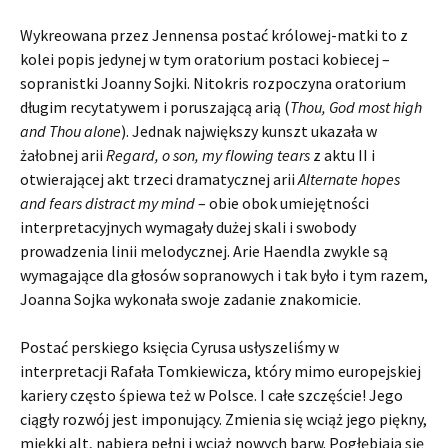
Wykreowana przez Jennensa postać królowej-matki to z
kolei popis jedynej w tym oratorium postaci kobiecej –
sopranistki Joanny Sojki. Nitokris rozpoczyna oratorium
długim recytatywem i poruszającą arią (
Thou, God most high
and Thou alone
). Jednak największy kunszt ukazała w
żałobnej arii
Regard, o son, my flowing tears
z aktu II i
otwierającej akt trzeci dramatycznej arii
Alternate hopes
and fears distract my mind
– obie obok umiejętności
interpretacyjnych wymagały dużej skali i swobody
prowadzenia linii melodycznej. Arie Haendla zwykle są
wymagające dla głosów sopranowych i tak było i tym razem,
Joanna Sojka wykonała swoje zadanie znakomicie.
Postać perskiego księcia Cyrusa usłyszeliśmy w
interpretacji Rafała Tomkiewicza, który mimo europejskiej
kariery często śpiewa też w Polsce. I całe szczęście! Jego
ciągły rozwój jest imponujący. Zmienia się wciąż jego piękny,
miękki alt, nabiera pełni i wciąż nowych barw. Pogłębiają się