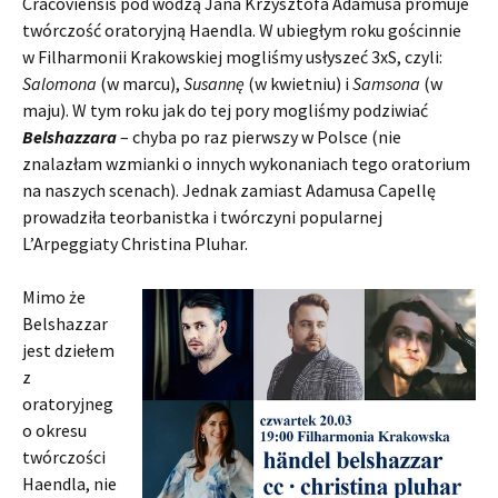
Cracoviensis pod wodzą Jana Krzysztofa Adamusa promuje
twórczość oratoryjną Haendla. W ubiegłym roku gościnnie
w Filharmonii Krakowskiej mogliśmy usłyszeć 3xS, czyli:
Salomona
(w marcu),
Susannę
(w kwietniu) i
Samsona
(w
maju). W tym roku jak do tej pory mogliśmy podziwiać
Belshazzara
– chyba po raz pierwszy w Polsce (nie
znalazłam wzmianki o innych wykonaniach tego oratorium
na naszych scenach). Jednak zamiast Adamusa Capellę
prowadziła teorbanistka i twórczyni popularnej
L’Arpeggiaty Christina Pluhar.
Mimo że
Belshazzar
jest dziełem
z
oratoryjneg
o okresu
twórczości
Haendla, nie