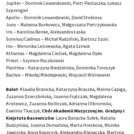
Jupiter – Dominik Lewandowski, Piotr Pastuszka, Łukasz
Szprengiel
Apollo – Dominik Lewandowski, David Stoklosa
Juno – Malwina Borkowicz, Małgorzata Pietrzykowska
Iris – Karolina Benke, Aleksandra Łaska
Somnus/Cadmus – Michał Rudziński, Bartosz Szulc
Ino – Weronika Leśniewska, Agata Szmuk
Athamas – Magdalena Cieślak, Magdalena Dydo
Priest – Szymon Raczkowski
Pasithea – Katarzyna Niedzielska, Dominika Tomczyk
Bachus – Mikołaj Mikołajewski, Wojciech Wiśniewski
Balet
: Klaudia Branicka, Katarzyna Braszka, Malina Capiga,
Zuzanna Dzierzbińska, Joanna Frątczak, Magdalena
Krotewicz, Zuzanna Nolbrzak, Adrianna Olbromska,
Ewelina Tkaczyk,
Chór Akademii Muzycznej im. Grażyny i
Kiejstuta Bacewiczów
: Laura Banacka-Sołek, Natalia
Budzyńska, Joanna Domańska, Marta Hreskova, Monika
Jaworska, Anna Kasprzyk, Aleksandra Klepaczka, Martyna