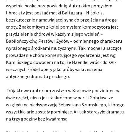
wypełnia boską przepowiednię. Autorskim pomysłem
librecisty jest postać matki Baltazara – Nitokris,
bezskutecznie namawiającej syna do przejścia na drogę
cnoty. Znakomitym z kolei pomysłem kompozytora jest
przydzielenie chórowi w każdym z jego wcieleń –
Babilończyków, Persów i Żydów – odmiennego charakteru
wyrażonego środkami muzycznymi. Tak mocne i znaczące
prowadzenie chóru komentującego wydarzenia jest wg
Kamińskiego dowodem na to, że Haendel wrócił do XVI-
wiecznych źródeł opery jako próby wskrzeszenia
antycznego dramatu greckiego.
Trójaktowe oratorium zostało w Krakowie podzielone na
dwie części, nieco je też skrócono w partii Gobriasa ze
względu na niedyspozycję Sebastiana Szumskiego, którego
wszystkie arie zostały pominięte. A i tak starczyło dramatu
na trzy godziny bez kwadransa.