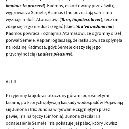
impious to proceed
). Kadmos, eskortowany przez świtę,
wyprowadza Semele; Atamas i Ino pozostają sami. Ino
wyznaje miłość Atamasowi (
Turn, hopeless lover
), lecz on
zdaje się tego nie dostrzegać (duet:
You’ve undone me
).
Kadmos powraca i oznajmia Atamasowi, że ogromny orzeł
porwał Semele. Kapłani ogłaszają, że łaska Jowisza spłynęła
na rodzinę Kadmosa, gdyż Semele cieszy się jego
przychylnością (
Endless pleasure
).
Akt II
Przyjemny krajobraz otoczony górami porośniętymi
lasami, po których spływają kaskady wodospadów. Pojawiają
się Junona i Iris: Junona w rydwanie ciągniętym przez
pawie, Iris na tęczy (Sinfonia). Junona zleciła Iris
odnalezienie Semele. Iris pokazuje jej pałac, który Jowisz