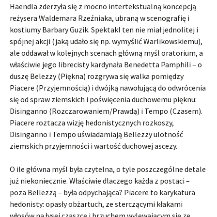
Haendla zderzyła się z mocno intertekstualną koncepcją
reżysera Waldemara Rzeźniaka, ubraną w scenografię i
kostiumy Barbary Guzik. Spektakl ten nie miał jednolitej i
spójnej akcji (jaką udało się np. wymyślić Warlikowskiemu),
ale oddawał w kolejnych scenach główną myśl oratorium, a
właściwie jego librecisty kardynała Benedetta Pamphili – o
duszę Belezzy (Piękna) rozgrywa się walka pomiędzy
Piacere (Przyjemnością) i dwójką nawołującą do odwrócenia
się od spraw ziemskich i poświęcenia duchowemu pięknu:
Disinganno (Rozczarowaniem/Prawdą) i Tempo (Czasem).
Piacere roztacza wizję hedonistycznych rozkoszy,
Disinganno i Tempo uświadamiają Bellezzy ulotność
ziemskich przyjemności i wartość duchowej ascezy.
O ile główna myśl była czytelna, o tyle poszczególne detale
już niekoniecznie. Właściwie dlaczego każda z postaci –
poza Bellezzą – była odpychająca? Piacere to karykatura
hedonisty: opasły obżartuch, ze sterczącymi kłakami
włosów na łysej czaszce i brzuchem wylewającym się ze