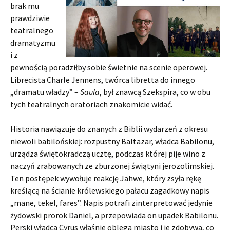
brak mu
prawdziwie
teatralnego
dramatyzmu
i z
pewnością poradziłby sobie świetnie na scenie operowej.
Librecista Charle Jennens, twórca libretta do innego
„dramatu władzy” –
Saula
, był znawcą Szekspira, co w obu
tych teatralnych oratoriach znakomicie widać.
Historia nawiązuje do znanych z Biblii wydarzeń z okresu
niewoli babilońskiej: rozpustny Baltazar, władca Babilonu,
urządza świętokradczą ucztę, podczas której pije wino z
naczyń zrabowanych ze zburzonej świątyni jerozolimskiej.
Ten postępek wywołuje reakcję Jahwe, który zsyła rękę
kreślącą na ścianie królewskiego pałacu zagadkowy napis
„mane, tekel, fares”. Napis potrafi zinterpretować jedynie
żydowski prorok Daniel, a przepowiada on upadek Babilonu.
Perski władca Cyrus właśnie oblega miasto i je zdobywa, co