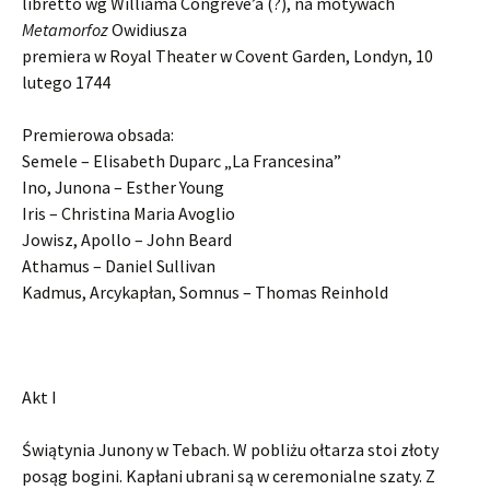
libretto wg Williama Congreve’a (?), na motywach
Metamorfoz
Owidiusza
premiera w Royal Theater w Covent Garden, Londyn, 10
lutego 1744
Premierowa obsada:
Semele – Elisabeth Duparc „La Francesina”
Ino, Junona – Esther Young
Iris – Christina Maria Avoglio
Jowisz, Apollo – John Beard
Athamus – Daniel Sullivan
Kadmus, Arcykapłan, Somnus – Thomas Reinhold
Akt I
Świątynia Junony w Tebach. W pobliżu ołtarza stoi złoty
posąg bogini. Kapłani ubrani są w ceremonialne szaty. Z