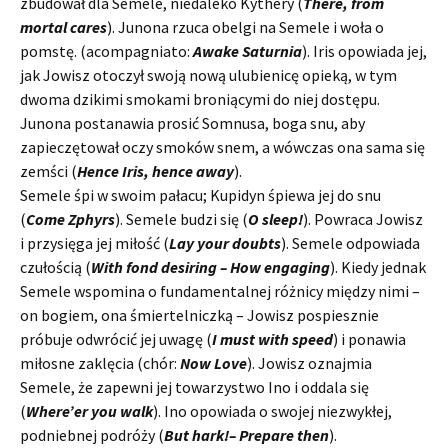
zbudował dla Semele, niedaleko Kythery (
There, from
mortal cares
). Junona rzuca obelgi na Semele i woła o
pomstę. (acompagniato:
Awake Saturnia
). Iris opowiada jej,
jak Jowisz otoczył swoją nową ulubienicę opieką, w tym
dwoma dzikimi smokami broniącymi do niej dostępu.
Junona postanawia prosić Somnusa, boga snu, aby
zapieczętował oczy smoków snem, a wówczas ona sama się
zemści (
Hence Iris, hence away
).
Semele śpi w swoim pałacu; Kupidyn śpiewa jej do snu
(
Come Zphyrs
). Semele budzi się (
O sleep!
). Powraca Jowisz
i przysięga jej miłość (
Lay your doubts
). Semele odpowiada
czułością (
With fond desiring – How engaging
). Kiedy jednak
Semele wspomina o fundamentalnej różnicy między nimi –
on bogiem, ona śmiertelniczką – Jowisz pospiesznie
próbuje odwrócić jej uwagę (
I must with speed
) i ponawia
miłosne zaklęcia (chór:
Now Love
). Jowisz oznajmia
Semele, że zapewni jej towarzystwo Ino i oddala się
(
Where’er you walk
). Ino opowiada o swojej niezwykłej,
podniebnej podróży (
But hark!– Prepare then
).