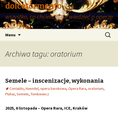
dolcetormento
wszystko, co chcielibyście wiedzieć o operze
barokowej
Przeskocz
Szukaj:
Menu
do
treści
Archiwa tagu: oratorium
Semele – inscenizacje, wykonania
Contaldo
,
Haendel
,
opera barokowa
,
Opera Rara
,
oratorium
,
Pluhar
,
Semele
,
Tomkiewicz
2025, 6 listopada – Opera Rara, ICE, Kraków