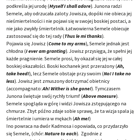
podkreśla jej urodę (
Myself I shall adore
). Junona radzi
Semele, aby odrzucała zaloty Jowisza, dopóki nie obieca jej
nieśmiertelności i nie pojawi się w swojej boskiej postaci, a
nie jako zwykły śmiertelnik. Łatwowierna Semele obiecuje
zastosować się do tej rady (
Thus le mi thanks
).
Pojawia się Jowisz (
Come to my arms
), Semele jednak jest
chłodna (
I ever am granting
). Jowisz przysięga, że spełni jej
każde pragnienie. Semele prosi, by okazał się jej w całej
boskiej okazałości. Boski kochanek jest przerażony (
Ah,
take heed!
), lecz Semele obstaje przy swoim (
No! I take no
less
). Jowisz jest zmuszony dotrzymać obietnicy
(accompagnato:
Ah! Wither is she gone!
). Tymczasem
Junona świętuje swój rychły triumf (
Above maesure
).
Semele spogląda w górę i widzi Jowisza zstępującego na
chmurze. Zbyt późno zdaje sobie sprawę, że ta wizja spala ją
śmiertelnie i umiera w mękach (
Ah me!
)
Ino powraca na dwór Kadmosa i opowiada, co przydarzyło
się Semele, (chór:
Nature to each
). Zgodnie z