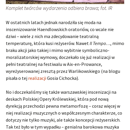
Komplet twórców wydarzenia odbiera brawa; fot. IR
W ostatnich latach jednak narodziła się moda na
inscenizowanie Haendlowskich oratoriów, co wcale nie
dziwi – wiele z nich ma zdecydowanie teatralną
temperaturę, która kusi reżyserów. Nawet
Il Tempo…
, mimo
braku akcji jako takiej i mimo wybitnie symboliczno-
moralizatorskiej wymowy, doczekało się już realizacji w
pełni teatralnej na festiwalu w Aix-en-Prowance,
wyreżyserowanej zresztą przez Warlikowskiego (na blogu
pisała o tej
realizacji
Gosia Cichocka).
No i doczekaliśmy się także warszawskiej inscenizacji na
deskach Polskiej Opery Królewskiej, która pod nową
dyrekcją przechodzi pewna metamorfozę – coraz więcej w
niej realizacji muzycznych o współczesnym charakterze, co
dotyczy nie tylko muzyki, ale także koncepcji reżyserskich.
Tak też było w tym wypadku – genialna barokowa muzyka