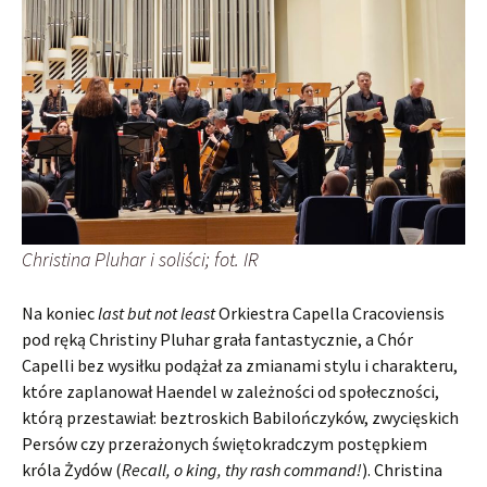
Christina Pluhar i soliści; fot. IR
Na koniec
last but not least
Orkiestra Capella Cracoviensis
pod ręką Christiny Pluhar grała fantastycznie, a Chór
Capelli bez wysiłku podążał za zmianami stylu i charakteru,
które zaplanował Haendel w zależności od społeczności,
którą przestawiał: beztroskich Babilończyków, zwycięskich
Persów czy przerażonych świętokradczym postępkiem
króla Żydów (
Recall, o king, thy rash command!
). Christina