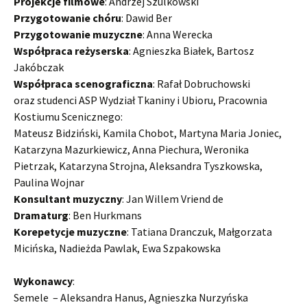
Projekcje filmowe
: Andrzej Szulkowski
Przygotowanie chóru
: Dawid Ber
Przygotowanie muzyczne
: Anna Werecka
Współpraca reżyserska
: Agnieszka Białek, Bartosz
Jakóbczak
Współpraca scenograficzna
: Rafał Dobruchowski
oraz studenci ASP Wydział Tkaniny i Ubioru, Pracownia
Kostiumu Scenicznego:
Mateusz Bidziński, Kamila Chobot, Martyna Maria Joniec,
Katarzyna Mazurkiewicz, Anna Piechura, Weronika
Pietrzak, Katarzyna Strojna, Aleksandra Tyszkowska,
Paulina Wojnar
Konsultant muzyczny
: Jan Willem Vriend de
Dramaturg
: Ben Hurkmans
Korepetycje muzyczne
: Tatiana Dranczuk, Małgorzata
Micińska, Nadieżda Pawlak, Ewa Szpakowska
Wykonawcy
:
Semele – Aleksandra Hanus, Agnieszka Nurzyńska