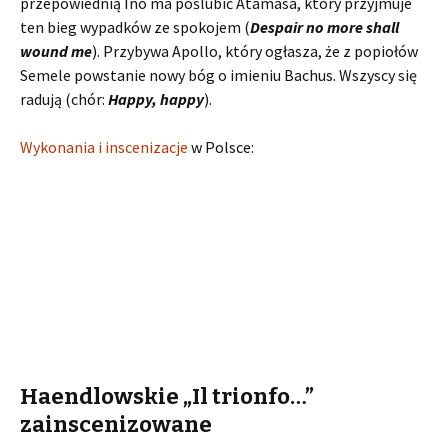
przepowiednią Ino ma poślubić Atamasa, który przyjmuje
ten bieg wypadków ze spokojem (
Despair no more shall
wound me
). Przybywa Apollo, który ogłasza, że z popiołów
Semele powstanie nowy bóg o imieniu Bachus. Wszyscy się
radują (chór:
Happy, happy
).
Wykonania i inscenizacje
w Polsce:
Haendlowskie „Il trionfo…”
zainscenizowane