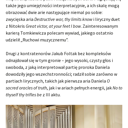
także jego umiejętności interpretacyjnie, a ich skalę mogą
obrazować dwie arie następujące niemal po sobie:
zwycięska aria
Destructive war, thy limits know
i liryczny duet
z Nitokris
Great victor, at your feet I bow
. Zainteresowanym
karierą Tomkiewicza polecam wywiad, jakiego ostatnio
udzielił „Ruchowi muzycznemu”.
Drugi z kontratenorów Jakub Foltak bez kompleksów
odnajdował się w tym gronie – jego wysoki, czysty głos i
swoboda, z jaką interpretował partię proroka Daniela
dowodziły jego wszechstronności; radził sobie zarówno w
partiach lirycznych, takich jak pierwsza aria Daniela
O
sacred oracles of truth
, jak i w ariach pełnych energii, jak
No to
thyself thy trifles be
z III aktu.