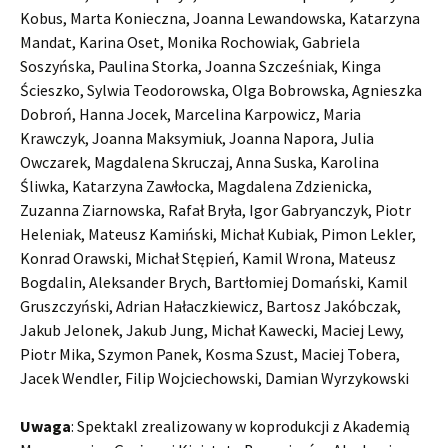
Kobus, Marta Konieczna, Joanna Lewandowska, Katarzyna
Mandat, Karina Oset, Monika Rochowiak, Gabriela
Soszyńska, Paulina Storka, Joanna Szcześniak, Kinga
Ścieszko, Sylwia Teodorowska, Olga Bobrowska, Agnieszka
Dobroń, Hanna Jocek, Marcelina Karpowicz, Maria
Krawczyk, Joanna Maksymiuk, Joanna Napora, Julia
Owczarek, Magdalena Skruczaj, Anna Suska, Karolina
Śliwka, Katarzyna Zawłocka, Magdalena Zdzienicka,
Zuzanna Ziarnowska, Rafał Bryła, Igor Gabryanczyk, Piotr
Heleniak, Mateusz Kamiński, Michał Kubiak, Pimon Lekler,
Konrad Orawski, Michał Stępień, Kamil Wrona, Mateusz
Bogdalin, Aleksander Brych, Bartłomiej Domański, Kamil
Gruszczyński, Adrian Hałaczkiewicz, Bartosz Jakóbczak,
Jakub Jelonek, Jakub Jung, Michał Kawecki, Maciej Lewy,
Piotr Mika, Szymon Panek, Kosma Szust, Maciej Tobera,
Jacek Wendler, Filip Wojciechowski, Damian Wyrzykowski
Uwaga
: Spektakl zrealizowany w koprodukcji z Akademią