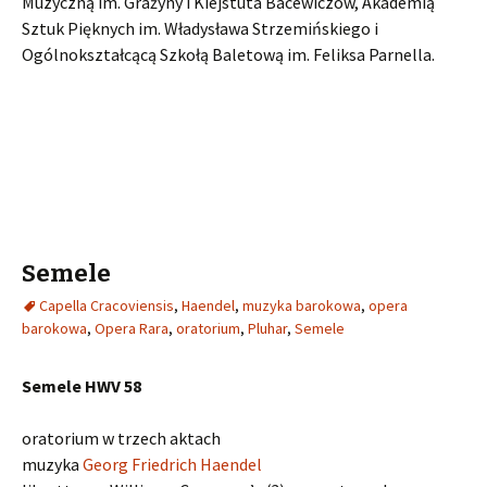
Muzyczną im. Grażyny i Kiejstuta Bacewiczów, Akademią
Sztuk Pięknych im. Władysława Strzemińskiego i
Ogólnokształcącą Szkołą Baletową im. Feliksa Parnella.
Semele
Capella Cracoviensis
,
Haendel
,
muzyka barokowa
,
opera
barokowa
,
Opera Rara
,
oratorium
,
Pluhar
,
Semele
Semele HWV 58
oratorium w trzech aktach
muzyka
Georg Friedrich Haendel