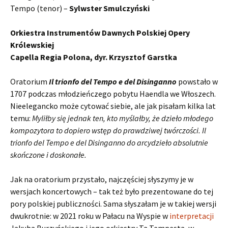
Tempo (tenor) –
Sylwster Smulczyński
Orkiestra Instrumentów Dawnych Polskiej Opery
Królewskiej
Capella Regia Polona, dyr. Krzysztof Garstka
Oratorium
Il trionfo del Tempo e del Disinganno
powstało w
1707 podczas młodzieńczego pobytu Haendla we Włoszech.
Nieelegancko może cytować siebie, ale jak pisałam kilka lat
temu:
Myliłby się jednak ten, kto myślałby, że dzieło młodego
kompozytora to dopiero wstęp do prawdziwej twórczości. Il
trionfo del Tempo e del Disinganno do arcydzieło absolutnie
skończone i doskonałe.
Jak na oratorium przystało, najczęściej słyszymy je w
wersjach koncertowych – tak też było prezentowane do tej
pory polskiej publiczności. Sama słyszałam je w takiej wersji
dwukrotnie: w 2021 roku w Pałacu na Wyspie w
interpretacji