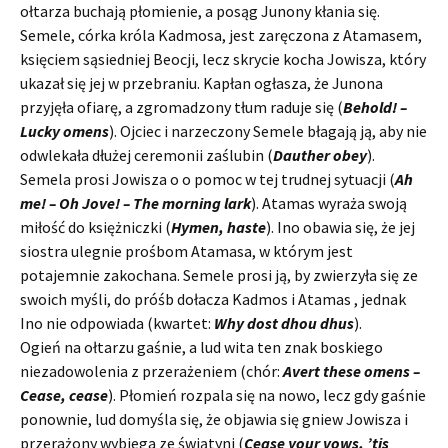
ołtarza buchają płomienie, a posąg Junony kłania się.
Semele, córka króla Kadmosa, jest zaręczona z Atamasem,
księciem sąsiedniej Beocji, lecz skrycie kocha Jowisza, który
ukazał się jej w przebraniu. Kapłan ogłasza, że Junona
przyjęła ofiarę, a zgromadzony tłum raduje się (
Behold! –
Lucky omens
). Ojciec i narzeczony Semele błagają ją, aby nie
odwlekała dłużej ceremonii zaślubin (
Dauther obey
).
Semela prosi Jowisza o o pomoc w tej trudnej sytuacji (
Ah
me! – Oh Jove! – The morning lark
). Atamas wyraża swoją
miłość do księżniczki (
Hymen, haste
). Ino obawia się, że jej
siostra ulegnie prośbom Atamasa, w którym jest
potajemnie zakochana. Semele prosi ją, by zwierzyła się ze
swoich myśli, do próśb dołacza Kadmos i Atamas , jednak
Ino nie odpowiada (kwartet:
Why dost dhou dhus
).
Ogień na ołtarzu gaśnie, a lud wita ten znak boskiego
niezadowolenia z przerażeniem (chór:
Avert these omens –
Cease, cease
). Płomień rozpala się na nowo, lecz gdy gaśnie
ponownie, lud domyśla się, że objawia się gniew Jowisza i
przerażony wybiega ze świątyni (
Cease your vows, ’tis