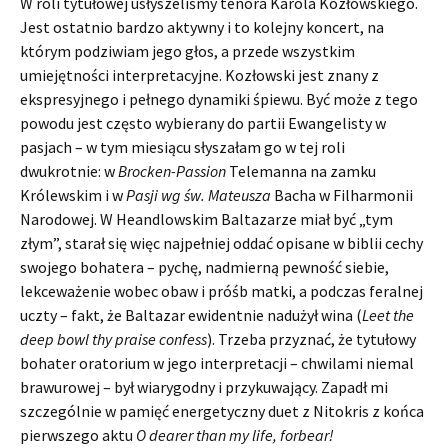
W roli tytułowej usłyszeliśmy tenora Karola Kozłowskiego.
Jest ostatnio bardzo aktywny i to kolejny koncert, na
którym podziwiam jego głos, a przede wszystkim
umiejętności interpretacyjne. Kozłowski jest znany z
ekspresyjnego i pełnego dynamiki śpiewu. Być może z tego
powodu jest często wybierany do partii Ewangelisty w
pasjach – w tym miesiącu słyszałam go w tej roli
dwukrotnie: w
Brocken-Passion
Telemanna na zamku
Królewskim i w
Pasji wg św. Mateusza
Bacha w Filharmonii
Narodowej. W Heandlowskim Baltazarze miał być „tym
złym”, starał się więc najpełniej oddać opisane w biblii cechy
swojego bohatera – pychę, nadmierną pewność siebie,
lekceważenie wobec obaw i próśb matki, a podczas feralnej
uczty – fakt, że Baltazar ewidentnie nadużył wina (
Leet the
deep bowl thy praise confess
). Trzeba przyznać, że tytułowy
bohater oratorium w jego interpretacji – chwilami niemal
brawurowej – był wiarygodny i przykuwający. Zapadł mi
szczególnie w pamięć energetyczny duet z Nitokris z końca
pierwszego aktu
O dearer than my life, forbear!