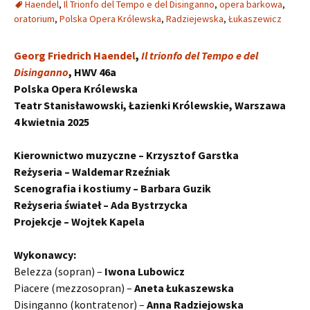
Haendel
,
Il Trionfo del Tempo e del Disinganno
,
opera barkowa
,
oratorium
,
Polska Opera Królewska
,
Radziejewska
,
Łukaszewicz
Georg Friedrich Haendel
,
Il trionfo del Tempo e del
Disinganno
, HWV 46a
Polska Opera Królewska
Teatr Stanisławowski, Łazienki Królewskie, Warszawa
4 kwietnia 2025
Kierownictwo muzyczne – Krzysztof Garstka
Reżyseria – Waldemar Rzeźniak
Scenografia i kostiumy – Barbara Guzik
Reżyseria świateł – Ada Bystrzycka
Projekcje – Wojtek Kapela
Wykonawcy:
Belezza (sopran) –
Iwona Lubowicz
Piacere (mezzosopran) –
Aneta Łukaszewska
Disinganno (kontratenor) –
Anna Radziejowska