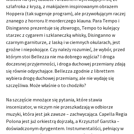
szlafroka z kryzą, z makijażem inspirowanym obrazem
Hoppera (tak sugeruje program), ale przywołującym raczej
znanego z horroru
It
morderczego klauna. Para Tempo i
Disinganno prezentuje się złowrogo, Tempo to kulejący
starzec z cygarem i szklaneczką whisky, Disinganno w
czarnym garniturze, z laską i w ciemnych okularach, jest
groźne i niepokojące. Czy należy rozumieć, że wybór, przed
którym stoi Bellezza nie ma dobrego wyjścia? I droga
doczesnej przyjemności, i droga duchowej przemiany zdają
się równie odpychające. Bellezza zgodnie z librettem
wybiera drogę duchowej przemiany, ale nie wydaję się
szczęśliwa. Może właśnie o to chodziło?
Na szczęście mnożące się pytania, które stawia
inscenizator, w niczym nie przeszkadzają w odbiorze
muzyki, która jest jak zawsze – zachwycająca. Capella Regia
Polona jest już orkiestrą dojrzałą, a Krzysztof Garstka –
doświadczonym dyrygentem. Instrumentaliści, pełniący w