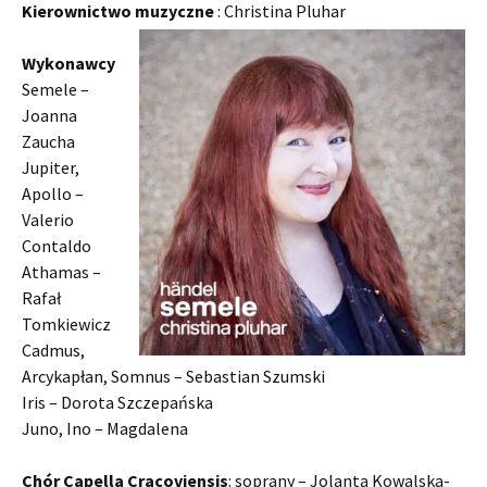
Kierownictwo muzyczne
: Christina Pluhar
Wykonawcy
Semele –
Joanna
Zaucha
Jupiter,
Apollo –
Valerio
Contaldo
Athamas –
Rafał
Tomkiewicz
Cadmus,
Arcykapłan, Somnus – Sebastian Szumski
Iris – Dorota Szczepańska
Juno, Ino – Magdalena
Chór Capella Cracoviensis
: soprany – Jolanta Kowalska-