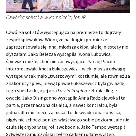
Czwórka solistów w komplecie; fot. IR
Czwórka solistów występująca na premierze to dojrzały
zespół śpiewaków. Wiem, że na drugiej premierze
zaprezentowała się inna, młodsza ekipa, ale jej niestety nie
słyszałam. Jako Belezza wystąpiła Iwona Lubowicz,
śpiewała nieźle, choć nie zachwycająco. Partię Piacere
interpretowała Aneta Łukaszewicz – wieki plus za odwagę
występu w tak mało „twarzowym” kostiumie, ale również za
znakomity śpiew; niewątpliwie Łukaszewicz była gwiazdę
tego spektaklu, a jej aria
Lascia la spina
zebrała długie
owacje. Jako Disinganno wystąpiła Anna Radziejewska i ta
partia, przeznaczona dla altu, a nawet kontraltu, była
jednak dla niej nieco za niska. To doświadczona solistka,
nigdy nie schodzi poniżej właściwego sobie poziomu, ale nie
czuła się chyba w tej roli swobodnie. Jako Tempo wystąpił
Sylwester Smulczyński i był to całkiem udany występ.