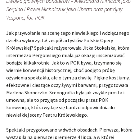
Dwójka głównych bohaterów – Aleksandra Klimczak jako
Serpina i Paweł Michalczuk jako Uberto oraz potrójny
Vespone; fot. POK
Jak przywołanie na scenę tego niewielkiego i wdzięcznego
dziełka wykorzystał zespół artystów Polskie Opery
Królewskiej? Spektakl reżyserowała Jitka Stokalska, która
intermezzo Pergolesiego miała już okazję inscenizować
bodajże kilkakrotnie. Jak to w POK bywa, trzymano się
wiernie konwencji historycznej, choć podjęto próbę
ożywienia spektaklu, ale o tym za chwilę. Piękne kostiumy,
efektowne i cieszące oczy żywymi barwami, przygotowała
Marlena Skoneczko. Scenografia była jak zwykle prosta i
umowna, ale to przyjęta od początku przez POK
konwencja, która wydaje się bardzo odpowiednia do
niewielkiej sceny Teatru Królewskiego.
Spektakl przygotowano w dwóch obsadach. Pierwsza, która
wystąpiła na pierwszej premierze 4 lipca, a w której