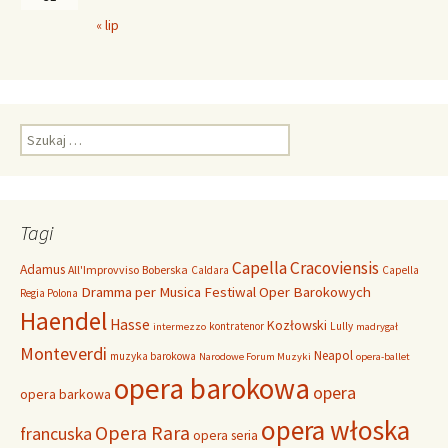
« lip
S
z
u
k
a
Tagi
j
:
Capella Cracoviensis
Adamus
All'Improvviso
Boberska
Caldara
Capella
Dramma per Musica
Festiwal Oper Barokowych
Regia Polona
Haendel
Hasse
Kozłowski
kontratenor
Lully
intermezzo
madrygał
Monteverdi
Neapol
muzyka barokowa
Narodowe Forum Muzyki
opera-ballet
opera barokowa
opera
opera barkowa
opera włoska
Opera Rara
francuska
opera seria