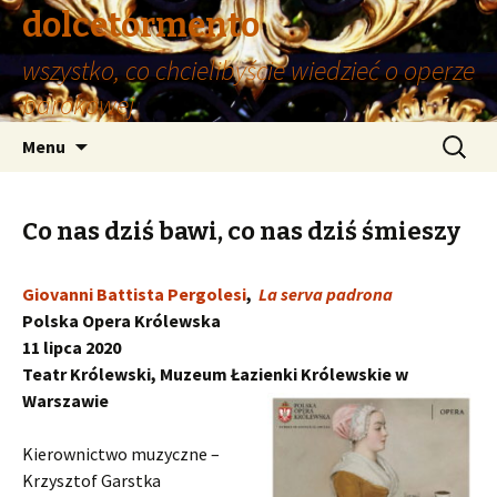
dolcetormento
wszystko, co chcielibyście wiedzieć o operze
barokowej
Przeskocz
Szukaj:
Menu
do
treści
Co nas dziś bawi, co nas dziś śmieszy
Giovanni Battista Pergolesi
,
La serva padrona
Polska Opera Królewska
11 lipca 2020
Teatr Królewski, Muzeum Łazienki Królewskie w
Warszawie
Kierownictwo muzyczne –
Krzysztof Garstka