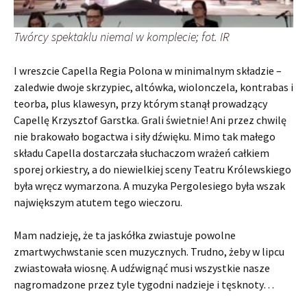
Twórcy spektaklu niemal w komplecie; fot. IR
I wreszcie Capella Regia Polona w minimalnym składzie –
zaledwie dwoje skrzypiec, altówka, wiolonczela, kontrabas i
teorba, plus klawesyn, przy którym stanął prowadzący
Capellę Krzysztof Garstka. Grali świetnie! Ani przez chwilę
nie brakowało bogactwa i siły dźwięku. Mimo tak małego
składu Capella dostarczała słuchaczom wrażeń całkiem
sporej orkiestry, a do niewielkiej sceny Teatru Królewskiego
była wręcz wymarzona. A muzyka Pergolesiego była wszak
największym atutem tego wieczoru.
Mam nadzieję, że ta jaskółka zwiastuje powolne
zmartwychwstanie scen muzycznych. Trudno, żeby w lipcu
zwiastowała wiosnę. A udźwignąć musi wszystkie nasze
nagromadzone przez tyle tygodni nadzieje i tęsknoty…