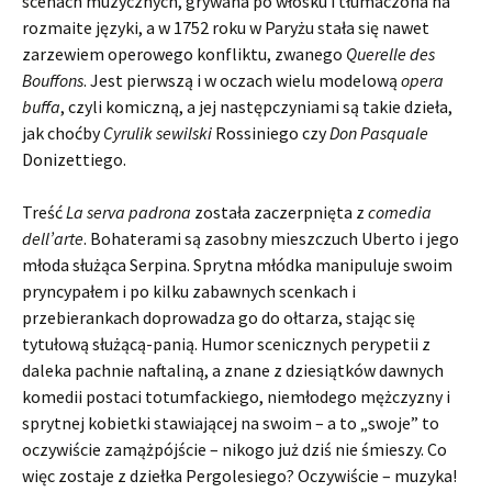
scenach muzycznych, grywana po włosku i tłumaczona na
rozmaite języki, a w 1752 roku w Paryżu stała się nawet
zarzewiem operowego konfliktu, zwanego
Querelle des
Bouffons
. Jest pierwszą i w oczach wielu modelową
opera
buffa
, czyli komiczną, a jej następczyniami są takie dzieła,
jak choćby
Cyrulik sewilski
Rossiniego czy
Don Pasquale
Donizettiego.
Treść
La serva padrona
została zaczerpnięta z
comedia
dell’arte
. Bohaterami są zasobny mieszczuch Uberto i jego
młoda służąca Serpina. Sprytna młódka manipuluje swoim
pryncypałem i po kilku zabawnych scenkach i
przebierankach doprowadza go do ołtarza, stając się
tytułową służącą-panią. Humor scenicznych perypetii z
daleka pachnie naftaliną, a znane z dziesiątków dawnych
komedii postaci totumfackiego, niemłodego mężczyzny i
sprytnej kobietki stawiającej na swoim – a to „swoje” to
oczywiście zamążpójście – nikogo już dziś nie śmieszy. Co
więc zostaje z dziełka Pergolesiego? Oczywiście – muzyka!