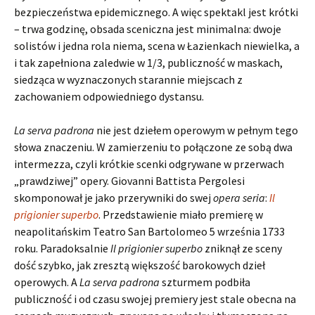
bezpieczeństwa epidemicznego. A więc spektakl jest krótki
– trwa godzinę, obsada sceniczna jest minimalna: dwoje
solistów i jedna rola niema, scena w Łazienkach niewielka, a
i tak zapełniona zaledwie w 1/3, publiczność w maskach,
siedząca w wyznaczonych starannie miejscach z
zachowaniem odpowiedniego dystansu.
La serva padrona
nie jest dziełem operowym w pełnym tego
słowa znaczeniu. W zamierzeniu to połączone ze sobą dwa
intermezza, czyli krótkie scenki odgrywane w przerwach
„prawdziwej” opery. Giovanni Battista Pergolesi
skomponował je jako przerywniki do swej
opera seria
:
Il
prigionier superbo
. Przedstawienie miało premierę w
neapolitańskim Teatro San Bartolomeo 5 września 1733
roku. Paradoksalnie
Il prigionier superbo
zniknął ze sceny
dość szybko, jak zresztą większość barokowych dzieł
operowych. A
La serva padrona
szturmem podbiła
publiczność i od czasu swojej premiery jest stale obecna na