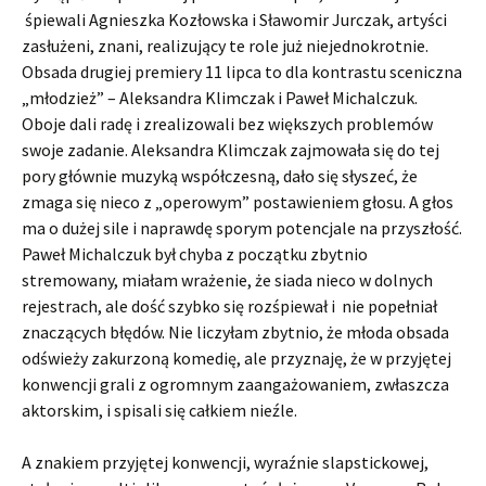
śpiewali Agnieszka Kozłowska i Sławomir Jurczak, artyści
zasłużeni, znani, realizujący te role już niejednokrotnie.
Obsada drugiej premiery 11 lipca to dla kontrastu sceniczna
„młodzież” – Aleksandra Klimczak i Paweł Michalczuk.
Oboje dali radę i zrealizowali bez większych problemów
swoje zadanie. Aleksandra Klimczak zajmowała się do tej
pory głównie muzyką współczesną, dało się słyszeć, że
zmaga się nieco z „operowym” postawieniem głosu. A głos
ma o dużej sile i naprawdę sporym potencjale na przyszłość.
Paweł Michalczuk był chyba z początku zbytnio
stremowany, miałam wrażenie, że siada nieco w dolnych
rejestrach, ale dość szybko się rozśpiewał i nie popełniał
znaczących błędów. Nie liczyłam zbytnio, że młoda obsada
odświeży zakurzoną komedię, ale przyznaję, że w przyjętej
konwencji grali z ogromnym zaangażowaniem, zwłaszcza
aktorskim, i spisali się całkiem nieźle.
A znakiem przyjętej konwencji, wyraźnie slapstickowej,