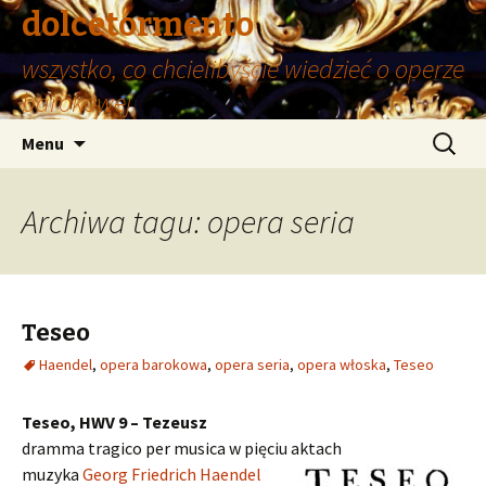
dolcetormento
wszystko, co chcielibyście wiedzieć o operze
barokowej
Przeskocz
Szukaj:
Menu
do
treści
Archiwa tagu: opera seria
Teseo
Haendel
,
opera barokowa
,
opera seria
,
opera włoska
,
Teseo
Teseo, HWV 9 – Tezeusz
dramma tragico per musica w pięciu aktach
muzyka
Georg Friedrich Haendel