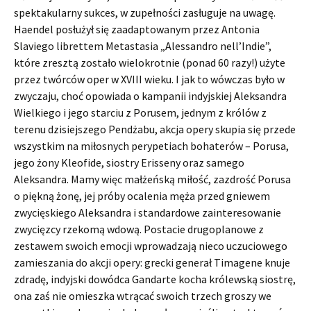
spektakularny sukces, w zupełności zasługuje na uwagę.
Haendel posłużył się zaadaptowanym przez Antonia
Slaviego librettem Metastasia „Alessandro nell’Indie”,
które zresztą zostało wielokrotnie (ponad 60 razy!) użyte
przez twórców oper w XVIII wieku. I jak to wówczas było w
zwyczaju, choć opowiada o kampanii indyjskiej Aleksandra
Wielkiego i jego starciu z Porusem, jednym z królów z
terenu dzisiejszego Pendżabu, akcja opery skupia się przede
wszystkim na miłosnych perypetiach bohaterów – Porusa,
jego żony Kleofide, siostry Erisseny oraz samego
Aleksandra. Mamy więc małżeńską miłość, zazdrość Porusa
o piękną żonę, jej próby ocalenia męża przed gniewem
zwycięskiego Aleksandra i standardowe zainteresowanie
zwycięzcy rzekomą wdową. Postacie drugoplanowe z
zestawem swoich emocji wprowadzają nieco uczuciowego
zamieszania do akcji opery: grecki generał Timagene knuje
zdradę, indyjski dowódca Gandarte kocha królewską siostrę,
ona zaś nie omieszka wtrącać swoich trzech groszy we