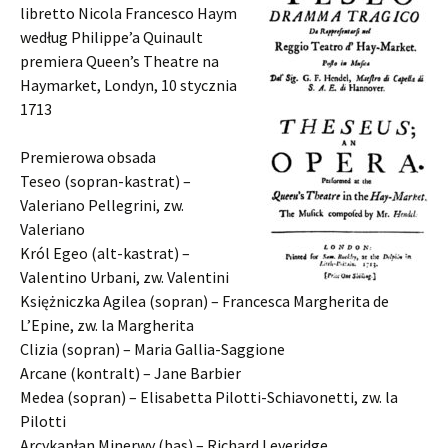
libretto Nicola Francesco Haym
według Philippe’a Quinault
premiera Queen’s Theatre na
Haymarket, Londyn, 10 stycznia
1713
Premierowa obsada
Teseo (sopran-kastrat) –
Valeriano Pellegrini, zw.
Valeriano
Król Egeo (alt-kastrat) –
Valentino Urbani, zw. Valentini
Księżniczka Agilea (sopran) – Francesca Margherita de
L’Epine, zw. la Margherita
Clizia (sopran) – Maria Gallia-Saggione
Arcane (kontralt) – Jane Barbier
Medea (sopran) – Elisabetta Pilotti-Schiavonetti, zw. la
Pilotti
Arcykapłan Minerwy (bas) – Richard Leveridge