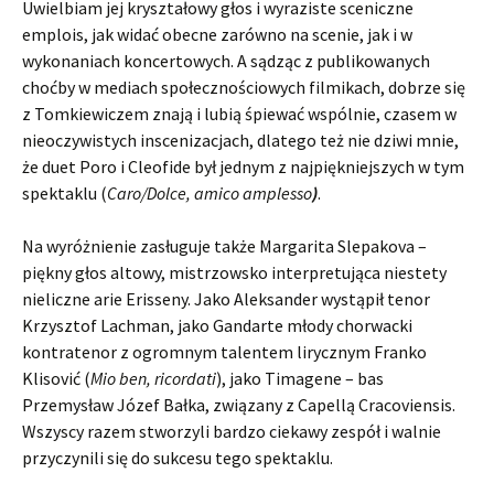
Uwielbiam jej kryształowy głos i wyraziste sceniczne
emplois, jak widać obecne zarówno na scenie, jak i w
wykonaniach koncertowych. A sądząc z publikowanych
choćby w mediach społecznościowych filmikach, dobrze się
z Tomkiewiczem znają i lubią śpiewać wspólnie, czasem w
nieoczywistych inscenizacjach, dlatego też nie dziwi mnie,
że duet Poro i Cleofide był jednym z najpiękniejszych w tym
spektaklu (
Caro/Dolce, amico amplesso
)
.
Na wyróżnienie zasługuje także Margarita Slepakova –
piękny głos altowy, mistrzowsko interpretująca niestety
nieliczne arie Erisseny. Jako Aleksander wystąpił tenor
Krzysztof Lachman, jako Gandarte młody chorwacki
kontratenor z ogromnym talentem lirycznym Franko
Klisović (
Mio ben, ricordati
), jako Timagene – bas
Przemysław Józef Bałka, związany z Capellą Cracoviensis.
Wszyscy razem stworzyli bardzo ciekawy zespół i walnie
przyczynili się do sukcesu tego spektaklu.