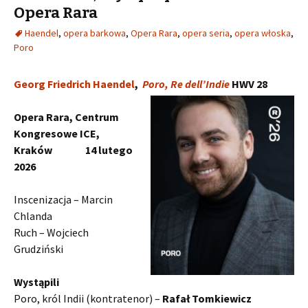
Opera Rara
Haendel
,
opera barkowa
,
Opera Rara
,
opera seria
,
opera włoska
,
Poro
Georg Friedrich Haendel
,
Poro, Re dell’Indie
HWV 28
Opera Rara, Centrum
Kongresowe ICE,
Kraków 14 lutego
2026
Inscenizacja – Marcin
Chlanda
Ruch – Wojciech
Grudziński
Wystąpili
Poro, król Indii (kontratenor) –
Rafał Tomkiewicz