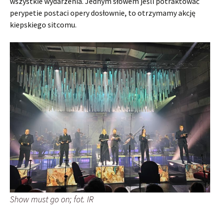
wszystkie wydarzenia. Jednym słowem jeśli potraktować
perypetie postaci opery dosłownie, to otrzymamy akcję
kiepskiego sitcomu.
Show must go on; fot. IR