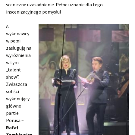
sceniczne uzasadnienie. Pełne uznanie dla tego
inscenizacyjnego pomysłu!
A
wykonawcy
w pełni
zasługują na
wyróżnienia
w tym
„talent
show”.
Zwłaszcza
soliści
wykonujący
główne
partie
Porusa –
Rafał
Tomkiewicz