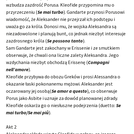
wzbudza zazdrość Porusa. Kleofide przypomina mu o
przyrzeczeniu (
Se mai turbo
). Gandarte przynosi Porusowi
wiadomość, że Aleksander nie przejrzał ich podstępu i
uważa go za króla. Donosi mu, że wojska Aleksandra są
niezadowolone i planują bunt, co jednak niezbyt interesuje
zazdrosnego króla (
Se possono tanto
).
Sam Gandarte jest zakochany w Erissenie i ze smutkiem
obserwuje, że chwali ona liczne zalety Aleksandra. Jego
wzdychania niezbyt obchodzą Erissenę (
Compagni
nell’amore
).
Kleofide przybywa do obozu Greków i prosi Alessandra o
okazanie łaski pokonanemu mężowi. Aleksander jest
oczarowany jej osobą(
Se amor a questo
), co obserwuje
Porus jako Asbite i uznaje za dowód planowanej zdrady.
Kleofide oskarża go o niesłuszne podejrzenia (duetto:
Se
mai turbo/Se mai più
).
Akt 2