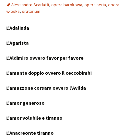
Alessandro Scarlatti
,
opera barokowa
,
opera seria
,
opera
włoska
,
oratorium
L’Adalinda
L’Agarista
L’Aldimiro ovvero favor per favore
L’amante doppio ovvero il ceccobimbi
L’amazzone corsara ovvero l’Avilda
L’amor generoso
L’amor volubile e tiranno
L’Anacreonte tiranno