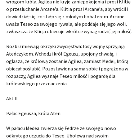
wrogom króla, Agilea nie kryje zaniepokojenia i prosi Klitię
o przesłuchanie Arcane’a. Klitia prosi Arcane’a, aby wrócił i
dowiedział się, co stało się z młodym bohaterem. Arcane
uważa Teseo za swojego rywala, ale poddaje się jego woli,
zwłaszcza że Klicja obiecuje wkrótce wynagrodzić jej miłość.
Rozbrzmiewają okrzyki zwycięstwa: losy wojny sprzyjają
Ateńczykom. Wchodzi król Egeusz, upojony chwałą, i
ogłasza, że ​​królową zostanie Agilea, zamiast Medei, którą
obiecał poślubić. Pozostawiona sama sobie i pogrążona w
rozpaczy, Agilea wyznaje Teseo miłość i pogardę dla
królewskiego przeznaczenia.
Akt II
Pałac Egeusza, króla Aten
W pałacu Medea zwierza się Fedrze ze swojego nowo
odkrytego uczucia do Teseo. Ubolewa nad swoim