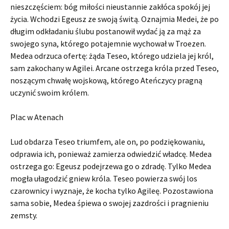
nieszczęściem: bóg miłości nieustannie zakłóca spokój jej
życia. Wchodzi Egeusz ze swoją świtą. Oznajmia Medei, że po
długim odkładaniu ślubu postanowił wydać ją za mąż za
swojego syna, którego potajemnie wychował w Troezen.
Medea odrzuca ofertę: żąda Teseo, którego udziela jej król,
sam zakochany w Agilei. Arcane ostrzega króla przed Teseo,
noszącym chwałę wojskową, którego Ateńczycy pragną
uczynić swoim królem.
Plac w Atenach
Lud obdarza Teseo triumfem, ale on, po podziękowaniu,
odprawia ich, ponieważ zamierza odwiedzić władcę. Medea
ostrzega go: Egeusz podejrzewa go o zdradę. Tylko Medea
mogła ułagodzić gniew króla. Teseo powierza swój los
czarownicy i wyznaje, że kocha tylko Agileę. Pozostawiona
sama sobie, Medea śpiewa o swojej zazdrości i pragnieniu
zemsty.