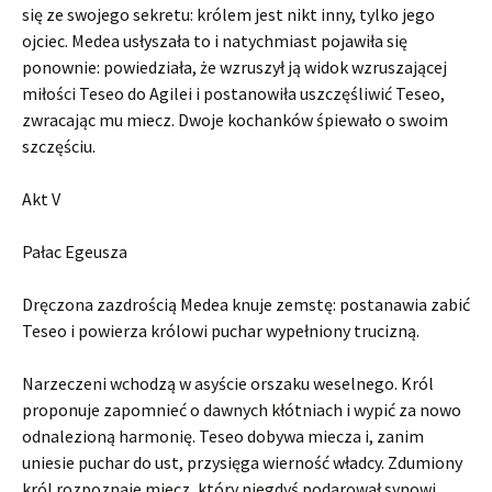
się ze swojego sekretu: królem jest nikt inny, tylko jego
ojciec. Medea usłyszała to i natychmiast pojawiła się
ponownie: powiedziała, że ​​wzruszył ją widok wzruszającej
miłości Teseo do Agilei i postanowiła uszczęśliwić Teseo,
zwracając mu miecz. Dwoje kochanków śpiewało o swoim
szczęściu.
Akt V
Pałac Egeusza
Dręczona zazdrością Medea knuje zemstę: postanawia zabić
Teseo i powierza królowi puchar wypełniony trucizną.
Narzeczeni wchodzą w asyście orszaku weselnego. Król
proponuje zapomnieć o dawnych kłótniach i wypić za nowo
odnalezioną harmonię. Teseo dobywa miecza i, zanim
uniesie puchar do ust, przysięga wierność władcy. Zdumiony
król rozpoznaje miecz, który niegdyś podarował synowi