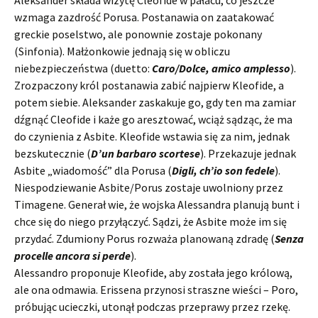
Aleksander składa wizytę Cleofide w pałacu, co jeszcze
wzmaga zazdrość Porusa. Postanawia on zaatakować
greckie poselstwo, ale ponownie zostaje pokonany
(Sinfonia). Małżonkowie jednają się w obliczu
niebezpieczeństwa (duetto:
Caro/Dolce, amico amplesso
).
Zrozpaczony król postanawia zabić najpierw Kleofide, a
potem siebie. Aleksander zaskakuje go, gdy ten ma zamiar
dźgnąć Cleofide i każe go aresztować, wciąż sądząc, że ma
do czynienia z Asbite. Kleofide wstawia się za nim, jednak
bezskutecznie (
D’un barbaro scortese
). Przekazuje jednak
Asbite „wiadomość” dla Porusa (
Digli, ch’io son fedele
).
Niespodziewanie Asbite/Porus zostaje uwolniony przez
Timagene. Generał wie, że wojska Alessandra planują bunt i
chce się do niego przyłączyć. Sądzi, że Asbite może im się
przydać. Zdumiony Porus rozważa planowaną zdradę (
Senza
procelle ancora si perde
).
Alessandro proponuje Kleofide, aby została jego królową,
ale ona odmawia. Erissena przynosi straszne wieści – Poro,
próbując ucieczki, utonął podczas przeprawy przez rzekę.