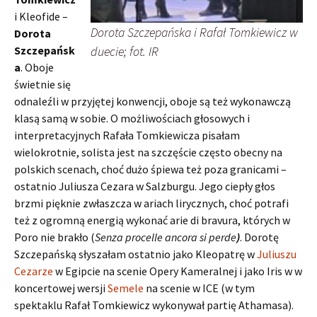
i Kleofide –
Dorota Szczepańska i Rafał Tomkiewicz w
Dorota
Szczepańsk
duecie; fot. IR
a
. Oboje
świetnie się
odnaleźli w przyjętej konwencji, oboje są też wykonawczą
klasą samą w sobie. O możliwościach głosowych i
interpretacyjnych Rafała Tomkiewicza pisałam
wielokrotnie, solista jest na szczęście często obecny na
polskich scenach, choć dużo śpiewa też poza granicami –
ostatnio Juliusza Cezara w Salzburgu. Jego ciepły głos
brzmi pięknie zwłaszcza w ariach lirycznych, choć potrafi
też z ogromną energią wykonać arie di bravura, których w
Poro nie brakło (
Senza procelle ancora si perde
)
. Dorotę
Szczepańską słyszałam ostatnio jako Kleopatrę w
Juliuszu
Cezarze
w Egipcie na scenie Opery Kameralnej i jako Iris w w
koncertowej wersji
Semele
na scenie w ICE (w tym
spektaklu Rafał Tomkiewicz wykonywał partię Athamasa).