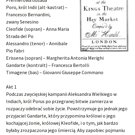
Premierowa obsada
Poro, król Indii (alt-kastrat) –
Francesco Bernardini,
zwany Senesino
Cleofide (sopran) – Anna Maria
Strada del Po
Alessandro (tenor) – Annibale
Pio Fabri
Erissena (sopran) – Margherita Antonia Merighi
Gandarte (kontralt) – Francesca Bertolli
Timagene (bas) – Giovanni Giuseppe Commano
Akt 1
Podczas zwycięskiej kampanii Aleksandra Wielkiego w
Indiach, król Porus po przegranej bitwie zamierza w
rozpaczy odebrać sobie życie. Powstrzymuje go jednak jego
przyjaciel Gandarte, który przypomina królowi o jego
kochającej żonie, królowej Kleofide, i o tym, jak bardzo
byłaby zrozpaczona jego śmiercią. Aby zapobiec pojmaniu