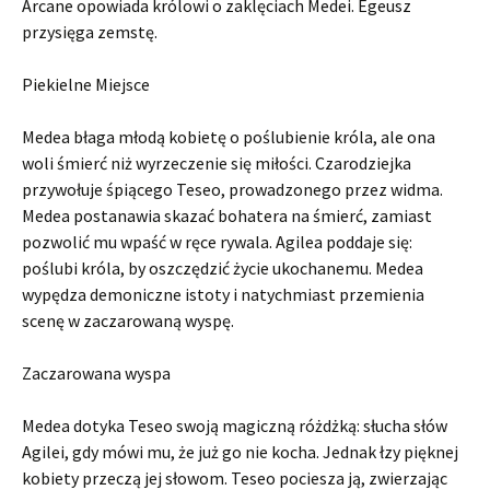
Arcane opowiada królowi o zaklęciach Medei. Egeusz
przysięga zemstę.
Piekielne Miejsce
Medea błaga młodą kobietę o poślubienie króla, ale ona
woli śmierć niż wyrzeczenie się miłości. Czarodziejka
przywołuje śpiącego Teseo, prowadzonego przez widma.
Medea postanawia skazać bohatera na śmierć, zamiast
pozwolić mu wpaść w ręce rywala. Agilea poddaje się:
poślubi króla, by oszczędzić życie ukochanemu. Medea
wypędza demoniczne istoty i natychmiast przemienia
scenę w zaczarowaną wyspę.
Zaczarowana wyspa
Medea dotyka Teseo swoją magiczną różdżką: słucha słów
Agilei, gdy mówi mu, że już go nie kocha. Jednak łzy pięknej
kobiety przeczą jej słowom. Teseo pociesza ją, zwierzając