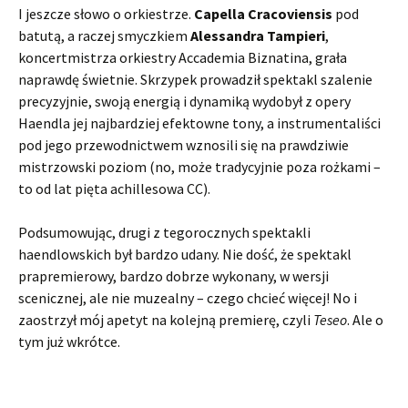
I jeszcze słowo o orkiestrze.
Capella Cracoviensis
pod
batutą, a raczej smyczkiem
Alessandra Tampieri
,
koncertmistrza orkiestry Accademia Biznatina, grała
naprawdę świetnie. Skrzypek prowadził spektakl szalenie
precyzyjnie, swoją energią i dynamiką wydobył z opery
Haendla jej najbardziej efektowne tony, a instrumentaliści
pod jego przewodnictwem wznosili się na prawdziwie
mistrzowski poziom (no, może tradycyjnie poza rożkami –
to od lat pięta achillesowa CC).
Podsumowując, drugi z tegorocznych spektakli
haendlowskich był bardzo udany. Nie dość, że spektakl
prapremierowy, bardzo dobrze wykonany, w wersji
scenicznej, ale nie muzealny – czego chcieć więcej! No i
zaostrzył mój apetyt na kolejną premierę, czyli
Teseo
. Ale o
tym już wkrótce.