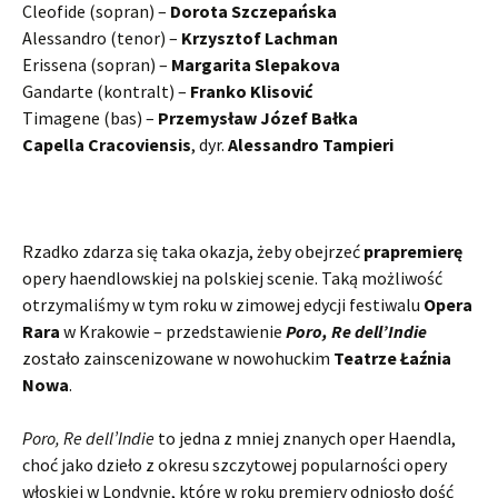
Cleofide (sopran) –
Dorota Szczepańska
Alessandro (tenor) –
Krzysztof Lachman
Erissena (sopran) –
Margarita Slepakova
Gandarte (kontralt) –
Franko Klisović
Timagene (bas) –
Przemysław Józef Bałka
Capella Cracoviensis
, dyr.
Alessandro Tampieri
Rzadko zdarza się taka okazja, żeby obejrzeć
prapremierę
opery haendlowskiej na polskiej scenie. Taką możliwość
otrzymaliśmy w tym roku w zimowej edycji festiwalu
Opera
Rara
w Krakowie – przedstawienie
Poro, Re dell’Indie
zostało zainscenizowane w nowohuckim
Teatrze Łaźnia
Nowa
.
Poro, Re dell’Indie
to jedna z mniej znanych oper Haendla,
choć jako dzieło z okresu szczytowej popularności opery
włoskiej w Londynie, które w roku premiery odniosło dość