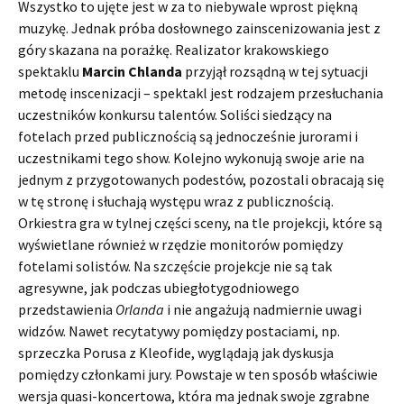
Wszystko to ujęte jest w za to niebywale wprost piękną
muzykę. Jednak próba dosłownego zainscenizowania jest z
góry skazana na porażkę. Realizator krakowskiego
spektaklu
Marcin Chlanda
przyjął rozsądną w tej sytuacji
metodę inscenizacji – spektakl jest rodzajem przesłuchania
uczestników konkursu talentów. Soliści siedzący na
fotelach przed publicznością są jednocześnie jurorami i
uczestnikami tego show. Kolejno wykonują swoje arie na
jednym z przygotowanych podestów, pozostali obracają się
w tę stronę i słuchają występu wraz z publicznością.
Orkiestra gra w tylnej części sceny, na tle projekcji, które są
wyświetlane również w rzędzie monitorów pomiędzy
fotelami solistów. Na szczęście projekcje nie są tak
agresywne, jak podczas ubiegłotygodniowego
przedstawienia
Orlanda
i nie angażują nadmiernie uwagi
widzów. Nawet recytatywy pomiędzy postaciami, np.
sprzeczka Porusa z Kleofide, wyglądają jak dyskusja
pomiędzy członkami jury. Powstaje w ten sposób właściwie
wersja quasi-koncertowa, która ma jednak swoje zgrabne