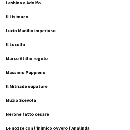
Lesbina e Adolfo
Il Lisimaco
Lucio Manilio imperioso
Il Lucullo
Marco Atillio regolo
Massimo Puppieno
Il Mitriade eupatore
Muzio Scevola
Nerone fatto cesare
Le nozze con l’inimico ovvero l’Analinda