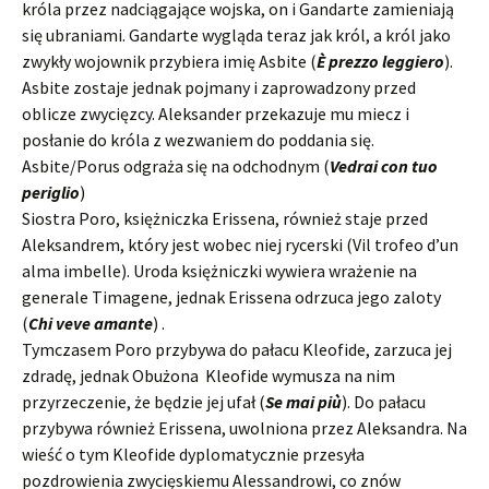
króla przez nadciągające wojska, on i Gandarte zamieniają
się ubraniami. Gandarte wygląda teraz jak król, a król jako
zwykły wojownik przybiera imię Asbite (
È prezzo leggiero
).
Asbite zostaje jednak pojmany i zaprowadzony przed
oblicze zwycięzcy. Aleksander przekazuje mu miecz i
posłanie do króla z wezwaniem do poddania się.
Asbite/Porus odgraża się na odchodnym (
Vedrai con tuo
periglio
)
Siostra Poro, księżniczka Erissena, również staje przed
Aleksandrem, który jest wobec niej rycerski (Vil trofeo d’un
alma imbelle). Uroda księżniczki wywiera wrażenie na
generale Timagene, jednak Erissena odrzuca jego zaloty
(
Chi veve amante
) .
Tymczasem Poro przybywa do pałacu Kleofide, zarzuca jej
zdradę, jednak Obużona Kleofide wymusza na nim
przyrzeczenie, że będzie jej ufał (
Se mai più
). Do pałacu
przybywa również Erissena, uwolniona przez Aleksandra. Na
wieść o tym Kleofide dyplomatycznie przesyła
pozdrowienia zwycięskiemu Alessandrowi, co znów