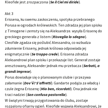
Kleofide jest zrozpaczona (
Se il Ciel mi diride
).
Akt 3
Erissena, ku swemu zaskoczeniu, spotyka przebranego
Porusa w ogrodach królewskich. Ten zdradza jej plan spisku
z Timogene i zemsty się na Aleksandrze. wysyła Erissenę do
greckiego generała z listem (
Risveglia lo sdegno
).
Cleofide zgadza się poślubić Alessandra, co wzbudza
zdumienie Erisseny, jednak królowa odpowiada jej
enigmatycznie (
Se troppo crede
). Erissena zdradza
Aleksandrowi plan spisku i przekazuje list. Generał zostaje
aresztowany, Aleksander jednak mu przebacza (
Serbati, a
grandi imprese
).
Porus dowiaduje się o planowanym slubie i przezywa
załamanie (
Dov’è? S’affretti
). Gandarte podąża za władcą i
czule żegna Erissenę (
Mio ben, ricordati
). Ona jednak nie
traci nadziei (
Son confusa pastorella
).
W świątyni trwają przygotowania do ślubu, zostaje
rozpalony ofiarny ogień. Kleofide wyjawia Aleksandrowi, że