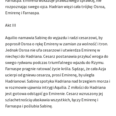
Farnaspa. Emirena wskazuje prawdziwego sprawcę, nie
rozpoznając swego ojca. Hadrian więzi cała trójkę: Osroa,
Emirenę i Farnaspa.
Akt III
Aquilio namawia Sabinę do wyjazdu i radzi cesarzowi, by
poprosił Osroa o rękę Emireny w zamian za wolność i tron.
Jednak Osroa nie ufa cesarzowi i utwierdza Emirenę w
niechęci do Hadriana. Cesarz postanawia przykuć wroga do
swego rydwanu podczas triumfalnego wjazdu do Rzymu.
Farnaspe pragnie ratować życie króla. Sądząc, że cała Azja
ucierpi od gniewu cesarza, prosi Emirenę, by uległa
Hadrianowi. Sabina spotyka Hadriana nad brzegiem morza i
w rozmowie ujawnia intrygi Aquilia. Z miłości do Hadriana
jest gotowa odstąpić go Emirenie. Cesarz wzruszony jej
szlachetnością ułaskawia wszystkich, łączy Emirenę i
Farnaspa i poślubia Sabinę.