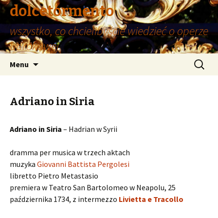
dolcetormento
wszystko, co chcielibyście wiedzieć o operze
barokowej
Przeskocz
Szukaj:
Menu
do
treści
Adriano in Siria
Adriano in Siria
– Hadrian w Syrii
dramma per musica w trzech aktach
muzyka
Giovanni Battista Pergolesi
libretto Pietro Metastasio
premiera w Teatro San Bartolomeo w Neapolu, 25
października 1734, z intermezzo
Livietta e Tracollo