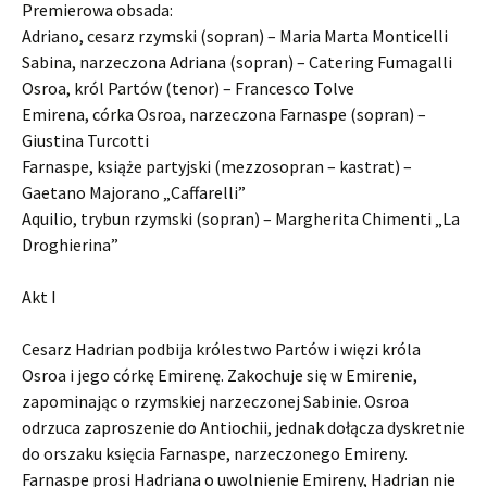
Premierowa obsada:
Adriano, cesarz rzymski (sopran) – Maria Marta Monticelli
Sabina, narzeczona Adriana (sopran) – Catering Fumagalli
Osroa, król Partów (tenor) – Francesco Tolve
Emirena, córka Osroa, narzeczona Farnaspe (sopran) –
Giustina Turcotti
Farnaspe, książe partyjski (mezzosopran – kastrat) –
Gaetano Majorano „Caffarelli”
Aquilio, trybun rzymski (sopran) – Margherita Chimenti „La
Droghierina”
Akt I
Cesarz Hadrian podbija królestwo Partów i więzi króla
Osroa i jego córkę Emirenę. Zakochuje się w Emirenie,
zapominając o rzymskiej narzeczonej Sabinie. Osroa
odrzuca zaproszenie do Antiochii, jednak dołącza dyskretnie
do orszaku księcia Farnaspe, narzeczonego Emireny.
Farnaspe prosi Hadriana o uwolnienie Emireny, Hadrian nie