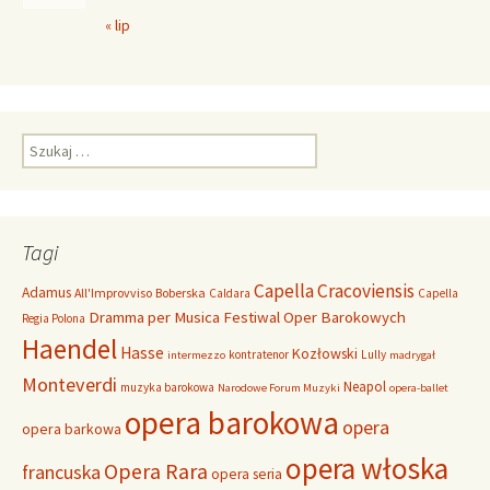
« lip
S
z
u
k
a
Tagi
j
:
Capella Cracoviensis
Adamus
All'Improvviso
Boberska
Caldara
Capella
Dramma per Musica
Festiwal Oper Barokowych
Regia Polona
Haendel
Hasse
Kozłowski
kontratenor
Lully
intermezzo
madrygał
Monteverdi
Neapol
muzyka barokowa
Narodowe Forum Muzyki
opera-ballet
opera barokowa
opera
opera barkowa
opera włoska
Opera Rara
francuska
opera seria