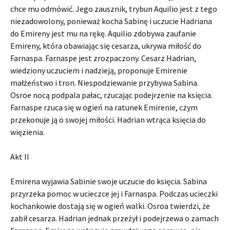
chce mu odmówić. Jego zausznik, trybun Aquilio jest z tego
niezadowolony, ponieważ kocha Sabinę i uczucie Hadriana
do Emireny jest mu na rękę. Aquilio zdobywa zaufanie
Emireny, która obawiając się cesarza, ukrywa miłość do
Farnaspa. Farnaspe jest zrozpaczony. Cesarz Hadrian,
wiedziony uczuciem i nadzieją, proponuje Emirenie
małżeństwo i tron. Niespodziewanie przybywa Sabina.
Osroe nocą podpala pałac, rzucając podejrzenie na księcia.
Farnaspe rzuca się w ogień na ratunek Emirenie, czym
przekonuje ją o swojej miłości. Hadrian wtrąca księcia do
więzienia.
Akt II
Emirena wyjawia Sabinie swoje uczucie do księcia. Sabina
przyrzeka pomoc w ucieczce jej i Farnaspa. Podczas ucieczki
kochankowie dostają się w ogień walki. Osroa twierdzi, że
zabił cesarza. Hadrian jednak przeżył i podejrzewa o zamach