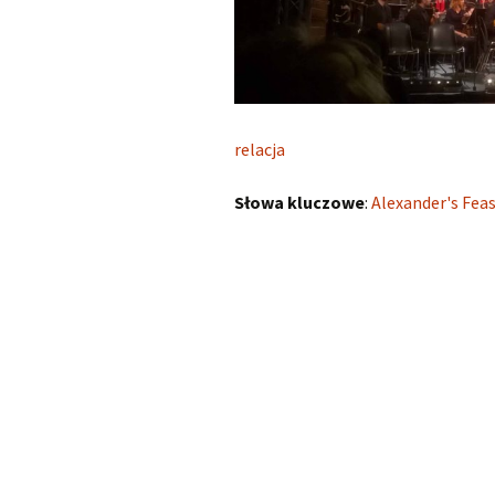
Scarlatti Domenico
O
S
Telemann Georg Philipp
Vinci Leonardo
O
relacja
Vivaldi Antonio
O
V
Słowa kluczowe
:
Alexander's Fea