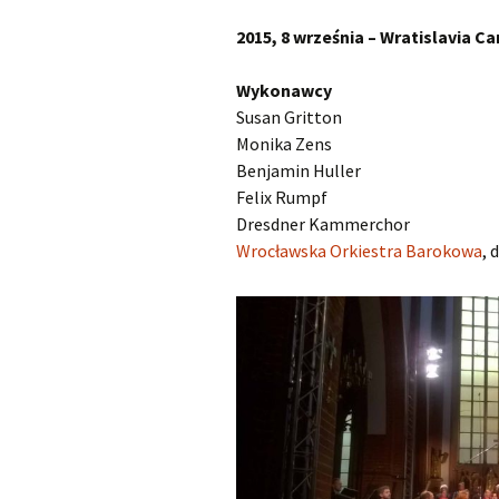
Kapsberger Giovanni
O
2015, 8 września – Wratislavia C
Girolamo
Wykonawcy
Landi Stefano
O
Susan Gritton
Monika Zens
Lully Jean-Baptiste
O
Benjamin Huller
Felix Rumpf
Monteverdi Claudio
O
Dresdner Kammerchor
Wrocławska Orkiestra Barokowa
Pergolesi Giovanni
, 
O
Battista
Porpora Nicola Antonio
O
Purcell Henry
O
Rameau Jean-Philippe
O
Scarlatti Alessandro
O
Pietro Gaspare
S