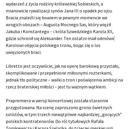
wydarzeń z życia rodziny królewskiej Sobieskich, a
mianowicie rywalizacji synów Jana III o spadek po ojcu.
Bracia znaleźli się bowiem w pewnym momencie we
wrogich obozach – Augusta Mocnego Sas, który więził
Jakuba i Konstantego – i króla Szwedzkiego Karola XII,
gdzie schronił się Aleksander. Ten ostatni miał odmówić
Karolowi objęcia polskiego tronu, bojąc się o los
uwięzionych braci.
Libretto jest oczywiście, jak na operę barokową przystało,
skomplikowane i przepełnione miłosnymi rozterkami,
jednak tło polityczne – walki o tron i poświęcenia ambicji na
rzecz braterskiej miłości – jest tu ważnym wątkiem.
Prapremiera w wersji koncertowej została starannie
przygotowana. Na scenę zaproszono grono świetnych
solistów, w tym trzech niewątpliwie najbardziej „gorących”
polskich kontratenorów. Do ról tytułowych Rafała
Tomkiewicza i Kacpra Szelążka, do trzeciej męskiej roli