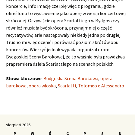
koncercie, informację czerpię więc z programu, gdzie
określono to wystawienie jako operę w wersji koncertowej
skróconej. Oczywiście opera Scarlattiego w Bydgoszczy
również musiała być skrócona, przynajmniej o część
recytatywów, arie następowały niekiedy jedna po drugiej.
Trudno mi więc ocenić i porównać poziom skrótów obu
koncertów. Wierzyć jednak wypada organizatorom
Bydgoskiej Sceny Barokowej, że to właśnie była prawdziwa
prapremiera dzieła Scarlattiego na scenach polskich.
Słowa kluczowe
:
Budgoska Scena Barokowa
,
opera
barokowa
,
opera włoska
,
Scarlatti
,
Tolomeo e Alessandro
sierpień 2026
P
W
Ś
C
P
S
N