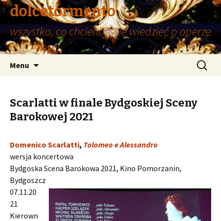
dolcetormento
wszystko, co chcielibyście wiedzieć o operze
barokowej
Przeskocz
Szukaj:
Menu
do
treści
Scarlatti w finale Bydgoskiej Sceny
Barokowej 2021
Domenico Scarlatti
,
Tolomeo e Alessandro
wersja koncertowa
Bydgoska Scena Barokowa 2021, Kino Pomorzanin,
Bydgoszcz
07.11.20
21
Kierown