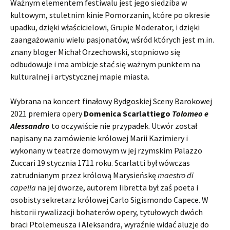
Ważnym elementem festiwalu jest jego siedziba w
kultowym, stuletnim kinie Pomorzanin, które po okresie
upadku, dzięki właścicielowi, Grupie Moderator, i dzięki
zaangażowaniu wielu pasjonatów, wśród których jest m.in.
znany bloger Michał Orzechowski, stopniowo się
odbudowuje i ma ambicje stać się ważnym punktem na
kulturalnej i artystycznej mapie miasta.
Wybrana na koncert finałowy Bydgoskiej Sceny Barokowej
2021 premiera opery
Domenica Scarlattiego
Tolomeo e
Alessandro
to oczywiście nie przypadek. Utwór został
napisany na zamówienie królowej Marii Kazimiery i
wykonany w teatrze domowym w jej rzymskim Palazzo
Zuccari 19 stycznia 1711 roku. Scarlatti był wówczas
zatrudnianym przez królową Marysieńskę
maestro di
capella
na jej dworze, autorem libretta był zaś poeta i
osobisty sekretarz królowej Carlo Sigismondo Capece. W
historii rywalizacji bohaterów opery, tytułowych dwóch
braci Ptolemeusza i Aleksandra, wyraźnie widać aluzje do