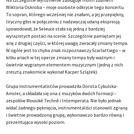
Na szczególne wyróżnienie zasługuje moim zdaniem
Wiktoria Oskroba – moje osobiste odkrycie tego koncertu.
To sopran, którego wcześniej nie znałam, a jej przepiękny,
liryczny głos w połączeniu z nadzwyczaj udaną ekspresją
spowodował, że Seleuce stała się jedną z bardziej
wyrazistych postaci na scenie. Szczególnie pamiętam jej
arię z drugiej części, w której uwagę zwracały zmiany tempa.
W ogóle jest to chyba znak rozpoznawczy Scarlattiego – w
kilku ariach w tej operze zmiany tempa były ważnym i
świetnie wygranym elementem muzycznym (jedną z nich
zresztą znakomicie wykonał Kacper Szlążek).
Grupa instrumentalistów prowadziła Dorota Cybulska-
Amsler, a składała się ona z muzyków dwóch formacji –
zespołów Mousikê Technê i Intemperata. Nie było jednak
widać żadnego pęknięcia, instrumentaliści stanowili zgraną
i świetnie prowadzoną grupę, wykonawczo bardzo równą i
prezentująca wysoki poziom.