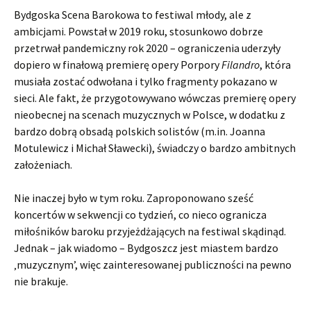
Bydgoska Scena Barokowa to festiwal młody, ale z
ambicjami. Powstał w 2019 roku, stosunkowo dobrze
przetrwał pandemiczny rok 2020 – ograniczenia uderzyły
dopiero w finałową premierę opery Porpory
Filandro
, która
musiała zostać odwołana i tylko fragmenty pokazano w
sieci. Ale fakt, że przygotowywano wówczas premierę opery
nieobecnej na scenach muzycznych w Polsce, w dodatku z
bardzo dobrą obsadą polskich solistów (m.in. Joanna
Motulewicz i Michał Sławecki), świadczy o bardzo ambitnych
założeniach.
Nie inaczej było w tym roku. Zaproponowano sześć
koncertów w sekwencji co tydzień, co nieco ogranicza
miłośników baroku przyjeżdżających na festiwal skądinąd.
Jednak – jak wiadomo – Bydgoszcz jest miastem bardzo
‚muzycznym’, więc zainteresowanej publiczności na pewno
nie brakuje.