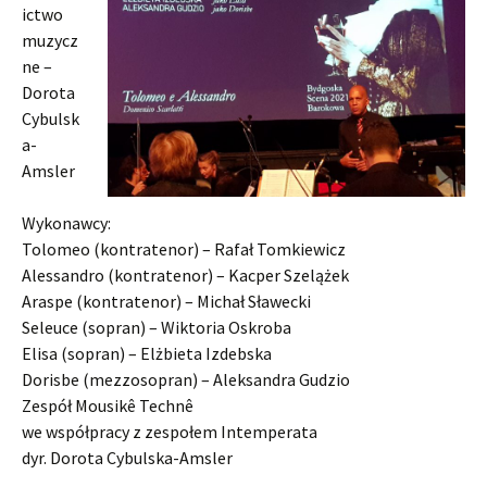
ictwo
muzycz
ne –
Dorota
Cybulsk
a-
Amsler
Wykonawcy:
Tolomeo (kontratenor) – Rafał Tomkiewicz
Alessandro (kontratenor) – Kacper Szelążek
Araspe (kontratenor) – Michał Sławecki
Seleuce (sopran) – Wiktoria Oskroba
Elisa (sopran) – Elżbieta Izdebska
Dorisbe (mezzosopran) – Aleksandra Gudzio
Zespół Mousikê Technê
we współpracy z zespołem Intemperata
dyr. Dorota Cybulska-Amsler