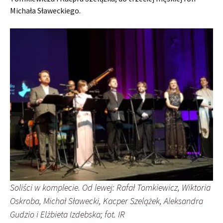
Michała Sławeckiego.
Soliści w komplecie. Od lewej: Rafał Tomkiewicz, Wiktoria
Oskroba, Michał Sławecki, Kacper Szelążek, Aleksandra
Gudzio i Elżbieta Izdebska; fot. IR