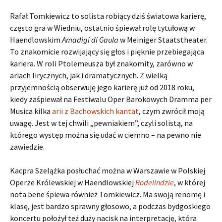
Rafał Tomkiewicz to solista robiący dziś światowa karierę,
często gra w Wiedniu, ostatnio śpiewał rolę tytułową w
Haendlowskim
Amadigi di Gaula
w Meiniger Staatstheater.
To znakomicie rozwijający się głos i pięknie przebiegająca
kariera. W roli Ptolemeusza był znakomity, zarówno w
ariach lirycznych, jak i dramatycznych. Z wielką
przyjemnością obserwuję jego karierę już od 2018 roku,
kiedy zaśpiewał na Festiwalu Oper Barokowych Dramma per
Musica kilka
arii z Bachowskich kantat
, czym zwrócił moją
uwagę. Jest w tej chwili „pewniakiem”, czyli solistą, na
którego występ można się udać w ciemno – na pewno nie
zawiedzie.
Kacpra Szelążka posłuchać można w Warszawie w Polskiej
Operze Królewskiej w Haendlowskiej
Rodelindzie
, w której
nota bene śpiewa również Tomkiewicz. Ma swoją renomę i
klasę, jest bardzo sprawny głosowo, a podczas bydgoskiego
koncertu położył też duży nacisk na interpretację, która