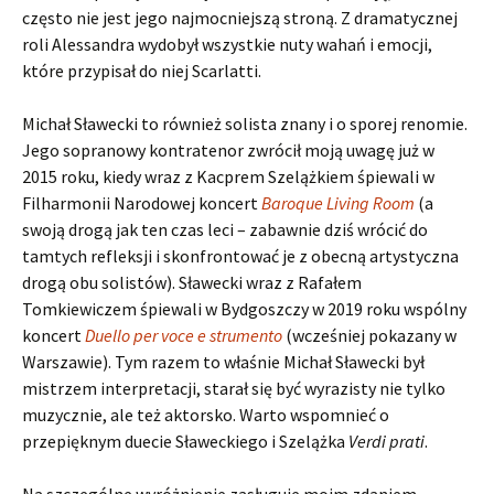
często nie jest jego najmocniejszą stroną. Z dramatycznej
roli Alessandra wydobył wszystkie nuty wahań i emocji,
które przypisał do niej Scarlatti.
Michał Sławecki to również solista znany i o sporej renomie.
Jego sopranowy kontratenor zwrócił moją uwagę już w
2015 roku, kiedy wraz z Kacprem Szelążkiem śpiewali w
Filharmonii Narodowej koncert
Baroque Living Room
(a
swoją drogą jak ten czas leci – zabawnie dziś wrócić do
tamtych refleksji i skonfrontować je z obecną artystyczna
drogą obu solistów). Sławecki wraz z Rafałem
Tomkiewiczem śpiewali w Bydgoszczy w 2019 roku wspólny
koncert
Duello per voce e strumento
(wcześniej pokazany w
Warszawie). Tym razem to właśnie Michał Sławecki był
mistrzem interpretacji, starał się być wyrazisty nie tylko
muzycznie, ale też aktorsko. Warto wspomnieć o
przepięknym duecie Sławeckiego i Szelążka
Verdi prati
.