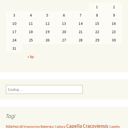
1
2
3
4
5
6
7
8
9
10
11
12
13
14
15
16
17
18
19
20
21
22
23
24
25
26
27
28
29
30
31
« lip
S
z
u
k
a
Tagi
j
:
Capella Cracoviensis
Adamus
All'Improvviso
Boberska
Caldara
Capella