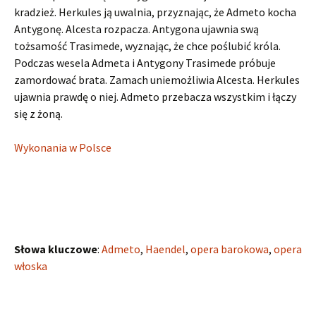
kradzież. Herkules ją uwalnia, przyznając, że Admeto kocha
Antygonę. Alcesta rozpacza. Antygona ujawnia swą
tożsamość Trasimede, wyznając, że chce poślubić króla.
Podczas wesela Admeta i Antygony Trasimede próbuje
zamordować brata. Zamach uniemożliwia Alcesta. Herkules
ujawnia prawdę o niej. Admeto przebacza wszystkim i łączy
się z żoną.
Wykonania w Polsce
Słowa kluczowe
:
Admeto
,
Haendel
,
opera barokowa
,
opera
włoska