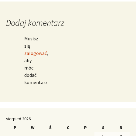
Dodaj komentarz
Musisz
się
zalogować
,
aby
móc
dodać
komentarz.
sierpień 2026
P
W
Ś
C
P
S
N