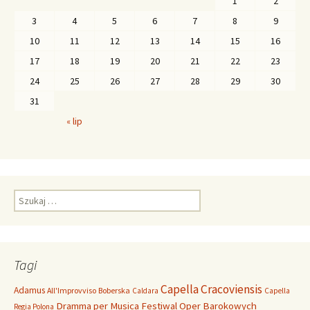
1
2
3
4
5
6
7
8
9
10
11
12
13
14
15
16
17
18
19
20
21
22
23
24
25
26
27
28
29
30
31
« lip
S
z
u
k
a
Tagi
j
:
Capella Cracoviensis
Adamus
All'Improvviso
Boberska
Caldara
Capella
Dramma per Musica
Festiwal Oper Barokowych
Regia Polona