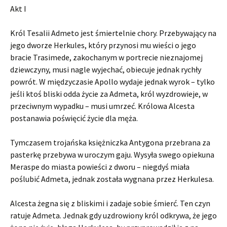
Akt I
Król Tesalii Admeto jest śmiertelnie chory. Przebywający na
jego dworze Herkules, który przynosi mu wieści o jego
bracie Trasimede, zakochanym w portrecie nieznajomej
dziewczyny, musi nagle wyjechać, obiecuje jednak rychły
powrót. W międzyczasie Apollo wydaje jednak wyrok – tylko
jeśli ktoś bliski odda życie za Admeta, król wyzdrowieje, w
przeciwnym wypadku – musi umrzeć. Królowa Alcesta
postanawia poświęcić życie dla męża.
Tymczasem trojańska księżniczka Antygona przebrana za
pasterkę przebywa w uroczym gaju. Wysyła swego opiekuna
Meraspe do miasta powieści z dworu – niegdyś miała
poślubić Admeta, jednak została wygnana przez Herkulesa.
Alcesta żegna się z bliskimi i zadaje sobie śmierć. Ten czyn
ratuje Admeta. Jednak gdy uzdrowiony król odkrywa, że jego