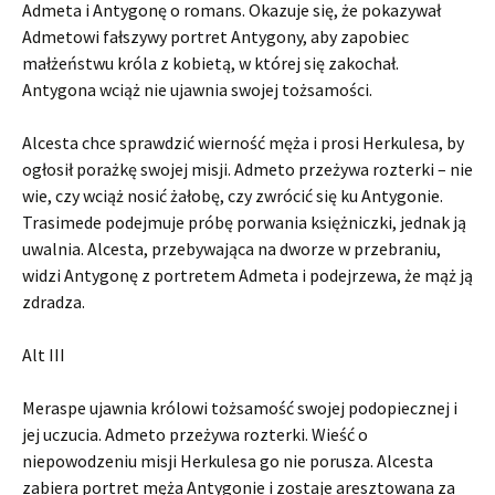
Admeta i Antygonę o romans. Okazuje się, że pokazywał
Admetowi fałszywy portret Antygony, aby zapobiec
małżeństwu króla z kobietą, w której się zakochał.
Antygona wciąż nie ujawnia swojej tożsamości.
Alcesta chce sprawdzić wierność męża i prosi Herkulesa, by
ogłosił porażkę swojej misji. Admeto przeżywa rozterki – nie
wie, czy wciąż nosić żałobę, czy zwrócić się ku Antygonie.
Trasimede podejmuje próbę porwania księżniczki, jednak ją
uwalnia. Alcesta, przebywająca na dworze w przebraniu,
widzi Antygonę z portretem Admeta i podejrzewa, że mąż ją
zdradza.
Alt III
Meraspe ujawnia królowi tożsamość swojej podopiecznej i
jej uczucia. Admeto przeżywa rozterki. Wieść o
niepowodzeniu misji Herkulesa go nie porusza. Alcesta
zabiera portret męża Antygonie i zostaje aresztowana za