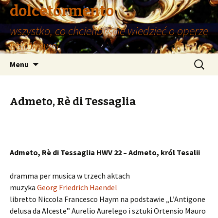
dolcetormento
wszystko, co chcielibyście wiedzieć o operze
barokowej
Przeskocz
Szukaj:
Menu
do
treści
Admeto, Rè di Tessaglia
Admeto, Rè di Tessaglia HWV 22 – Admeto, król Tesalii
dramma per musica w trzech aktach
muzyka
Georg Friedrich Haendel
libretto Niccola Francesco Haym na podstawie „L’Antigone
delusa da Alceste” Aurelio Aurelego i sztuki Ortensio Mauro