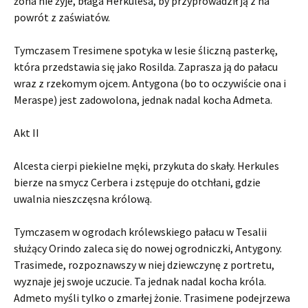
żona nie żyje, błaga Herkulesa, by przyprowadził ją z na
powrót z zaświatów.
Tymczasem Tresimene spotyka w lesie śliczną pasterkę,
która przedstawia się jako Rosilda. Zaprasza ją do pałacu
wraz z rzekomym ojcem. Antygona (bo to oczywiście ona i
Meraspe) jest zadowolona, jednak nadal kocha Admeta.
Akt II
Alcesta cierpi piekielne męki, przykuta do skały. Herkules
bierze na smycz Cerbera i zstępuje do otchłani, gdzie
uwalnia nieszczęsna królową.
Tymczasem w ogrodach królewskiego pałacu w Tesalii
służący Orindo zaleca się do nowej ogrodniczki, Antygony.
Trasimede, rozpoznawszy w niej dziewczynę z portretu,
wyznaje jej swoje uczucie. Ta jednak nadal kocha króla.
Admeto myśli tylko o zmarłej żonie. Trasimene podejrzewa