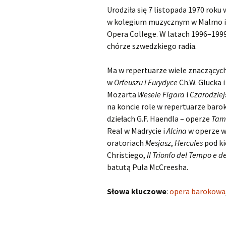
Urodziła się 7 listopada 1970 roku
Kapsberger Giovanni
O
w kolegium muzycznym w Malmo i
Girolamo
Opera College. W latach 1996–199
Landi Stefano
O
chórze szwedzkiego radia.
Lully Jean-Baptiste
O
Ma w repertuarze wiele znaczącyc
w
Orfeuszu i Eurydyce
Ch.W. Glucka i
Monteverdi Claudio
O
Mozarta
Wesele Figara
i
Czarodziejs
na koncie role w repertuarze baro
Pergolesi Giovanni
O
dziełach G.F. Haendla – operze
Tam
Battista
Real w Madrycie i
Alcina
w operze w
oratoriach
Mesjasz
,
Hercules
pod ki
Porpora Nicola Antonio
O
Christiego,
Il Trionfo del Tempo e d
Purcell Henry
O
batutą Pula McCreesha.
Rameau Jean-Philippe
O
Słowa kluczowe
:
opera barokowa
Scarlatti Alessandro
O
Pietro Gaspare
S