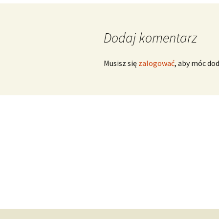
Scarlatti Domenico
O
S
Dodaj komentarz
Telemann Georg Philipp
Vinci Leonardo
O
Musisz się
zalogować
, aby móc do
Vivaldi Antonio
O
V