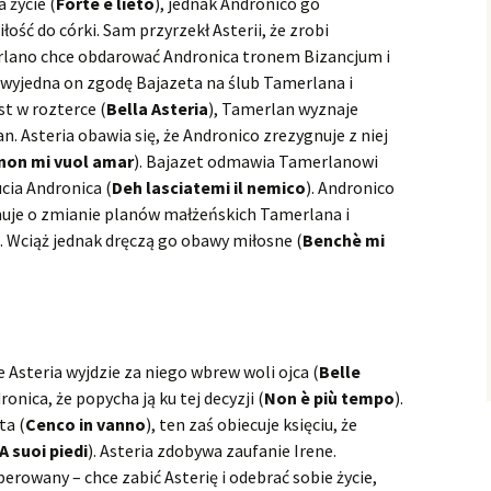
Il prigioner superbo
wykonan
Teatrze 
sztukę, c
– wykona
Złamane 
wykonan
astrologi
 życie (
Forte e lieto
), jednak Andronico go
Hippolyte et Aricie
Bo to zła
Zamku
Operze K
Rameau 
Fedra 2.0
ość do córki. Sam przyrzekł Asterii, że zrobi
pery Domenica
Ariodante
Tirsi e Clori
The Tempest
Tolomeo e Alessandro
Nesi Mary-Ellen
Ariodant
czyli „Ko
Tirsi e C
The Temp
Rara
na Opera
Małe ora
Tolomeo 
carlattiego
Salustia
w Łazien
Montever
Purcell 
wykonan
przyjemn
insceniza
merlano chce obdarować Andronica tronem Bizancjum i
Naïs
Orfeusz 
Sèvres, c
współcz
Naïs – w
e wyjedna on zgodę Bajazeta na ślub Tamerlana i
Arminio
Sabadus Valer
Miłość p
Arminio 
Wratislavi
dekoracj
Hippolyte
La serva padrona
czyli „Ar
La serva 
insceniz
Scarlatti 
st w rozterce (
Bella Asteria
), Tamerlan wyznaje
Platée
Operze K
L’Orfeo 
wykonan
I znów R
Platée – 
Bydgoski
pery Vinciego
Atalanta
Gismondo, Re di Polonia
Sabata Xavier
Purcell, S
Barokowe
Gismondo,
lan. Asteria obawia się, że Andronico zrezygnuje z niej
warstwy, 
wykonan
non mi vuol amar
). Bajazet odmawia Tamerlanowi
Pygmalion
Co nas dz
Queen” w
Platea n
Pygmalion
pery i oratoria
Belshazzar
Semiramide riconosciuta
Farnace
Belshazz
dziś śmie
Operze K
Semirami
Farnace –
ucia Andronica (
Deh lasciatemi il nemico
). Andronico
ivaldiego
Upadek 
– wykona
muje o zmianie planów małżeńskich Tamerlana i
przyczyną
Berenice, Regina
Juditha triumphans
„Belshaz
rzeczy ty
Farnace 
Juditha 
 Wciąż jednak dręczą go obawy miłosne (
Benchè mi
d’Egitto
Semirami
wykonan
rozpoznan
Vinciego
Comus
Królewsk
Judyta, c
triumfuj
Daphne
Judyta i 
Asteria wyjdzie za niego wbrew woli ojca (
Belle
Deidamia
onica, że popycha ją ku tej decyzji (
Non è più tempo
).
ta (
Cenco in vanno
), ten zaś obiecuje księciu, że
Ezio
A suoi piedi
). Asteria zdobywa zaufanie Irene.
perowany – chce zabić Asterię i odebrać sobie życie,