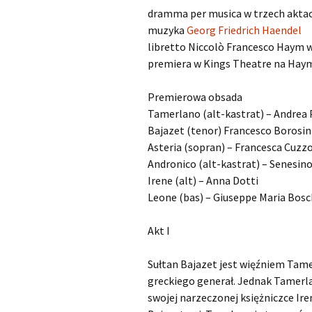
dramma per musica w trzech akta
Kapsberger Giovanni
O
muzyka
Georg Friedrich Haendel
Girolamo
libretto Niccolò Francesco Haym 
Landi Stefano
O
premiera w Kings Theatre na Haym
Lully Jean-Baptiste
O
Premierowa obsada
Tamerlano (alt-kastrat) – Andrea 
Monteverdi Claudio
O
Bajazet (tenor) Francesco Borosin
Asteria (sopran) – Francesca Cuzz
Pergolesi Giovanni
O
Andronico (alt-kastrat) – Senesin
Battista
Irene (alt) – Anna Dotti
Leone (bas) – Giuseppe Maria Bosc
Porpora Nicola Antonio
O
Purcell Henry
O
Akt I
Rameau Jean-Philippe
O
Sułtan Bajazet jest więźniem Tame
greckiego generał. Jednak Tamerla
Scarlatti Alessandro
O
swojej narzeczonej księżniczce Ir
Pietro Gaspare
S