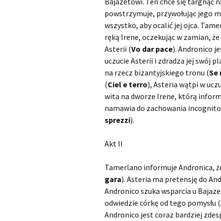
Bajazetowi. Ten chce się targnąć na
powstrzymuje, przywołując jego mił
Scarlatti Domenico
O
S
wszystko, aby ocalić jej ojca. Ta
ręką Irene, oczekując w zamian, ż
Telemann Georg Philipp
Asterii (
Vo dar pace
). Andronico je
Vinci Leonardo
O
uczucie Asterii i zdradza jej swój p
na rzecz bizantyjskiego tronu (
Se 
Vivaldi Antonio
O
(
Ciel e terro
), Asteria wątpi w ucz
V
wita na dworze Irene, którą infor
namawia do zachowania incognito.
sprezzi
).
Akt II
Tamerlano informuje Andronica, że 
gara
). Asteria ma pretensję do Andr
Andronico szuka wsparcia u Bajaze
odwiedzie córkę od tego pomysłu (
Andronico jest coraz bardziej zdes