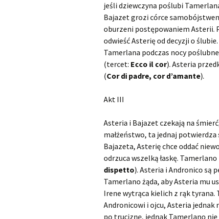
jeśli dziewczyna poślubi Tamerlan
Bajazet grozi córce samobójstwem,
oburzeni postępowaniem Asterii. P
odwieść Asterię od decyzji o ślubie
Tamerlana podczas nocy poślubnej.
(tercet:
Ecco il cor
). Asteria przed
(
Cor di padre, cor d’amante
).
Akt III
Asteria i Bajazet czekają na śmierć
małżeństwo, ta jednaj potwierdza s
Bajazeta, Asterię chce oddać niewol
odrzuca wszelką łaskę. Tamerlano 
dispetto
). Asteria i Andronico są 
Tamerlano żąda, aby Asteria mu us
Irene wytrąca kielich z rąk tyrana
Andronicowi i ojcu, Asteria jednak 
po truciznę, jednak Tamerlano nie 