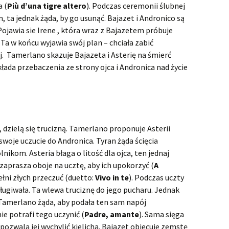
Faramondo
a (
Più d’una tigre altero
). Podczas ceremonii ślubnej
 ta jednak żąda, by go usunąć. Bajazet i Andronico są
Flavio, Rè de‘Longobardi
ojawia sie Irene , która wraz z Bajazetem próbuje
. Ta w końcu wyjawia swój plan – chciała zabić
Floridante
 Tamerlano skazuje Bajazeta i Asterię na śmierć
kłada przebaczenia ze strony ojca i Andronica nad życie
Giulio Cesare in Egitto
Giulio Ce
wykonan
Hercules
Hercules
Juliusz C
zasłużyli
Il pastor fido
Dramat z
Il pastor
średniow
, dzielą się trucizną. Tamerlano proponuje Asterii
Vivat bar
Israel in Egypt
Haendel! 
Pasterze 
Israel in 
woje uczucie do Andronica. Tyran żąda ścięcia
czyli „Il 
wykonan
nikom. Asteria błaga o litość dla ojca, ten jednaj
Gliwicach
Jephtha
Orliński
Jephtha 
zaprasza oboje na ucztę, aby ich upokorzyć (
A
Potęga H
pełni złych przeczuć (duetto:
Vivo in te
). Podczas uczty
chórów
Juda Maccabaeus
ługiwała. Ta wlewa truciznę do jego pucharu. Jednak
. Tamerlano żąda, aby podała ten sam napój
Muzio Scevola
nie potrafi tego uczynić (
Padre, amante
). Sama sięga
pozwala jej wychylić kielicha. Bajazet obiecuje zemstę