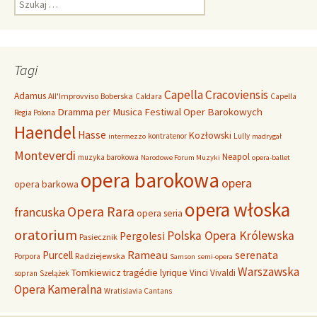
S
z
u
k
a
Tagi
j
:
Capella Cracoviensis
Adamus
All'Improvviso
Boberska
Caldara
Capella
Dramma per Musica
Festiwal Oper Barokowych
Regia Polona
Haendel
Hasse
Kozłowski
kontratenor
Lully
intermezzo
madrygał
Monteverdi
Neapol
muzyka barokowa
Narodowe Forum Muzyki
opera-ballet
opera barokowa
opera
opera barkowa
opera włoska
Opera Rara
francuska
opera seria
oratorium
Polska Opera Królewska
Pergolesi
Pasiecznik
Rameau
Purcell
serenata
Radziejewska
Porpora
Samson
semi-opera
Warszawska
Tomkiewicz
tragédie lyrique
Vinci
Vivaldi
sopran
Szelążek
Opera Kameralna
Wratislavia Cantans