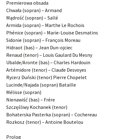
Premierowa obsada
Chwała (sopran) – Armand
Mądrość (sopran) – Sallé
Armida (sopran) – Marthe Le Rochois
Phénice (sopran) – Marie-Louise Desmatins
Sidonie (sopran) – François Moreau
Hidraot (bas) – Jean Dun-ojciec
Renaud (tenor) – Louis Gaulard Du Mesny
Ubalde/Aronte (bas) – Charles Hardouin
Artémidore (tenor) – Claude Desvoyes
Rycerz Duński (tenor) Pierre Chopelet
Lucinde/Najada (sopran) Bataille
Mélisse (sopran)
Nienawiść (bas) – Frére
Szczęśliwy Kochanek (tenor)
Bohaterska Pasterka (sopran) – Cochereau
Rozkosz (tenor) – Antoine Boutelou
Prolog