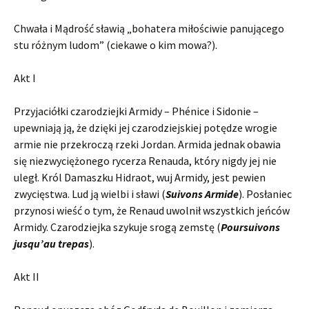
Chwała i Mądrość sławią „bohatera miłościwie panującego
stu różnym ludom” (ciekawe o kim mowa?).
Akt I
Przyjaciółki czarodziejki Armidy – Phénice i Sidonie –
upewniają ją, że dzięki jej czarodziejskiej potędze wrogie
armie nie przekroczą rzeki Jordan. Armida jednak obawia
się niezwyciężonego rycerza Renauda, który nigdy jej nie
uległ. Król Damaszku Hidraot, wuj Armidy, jest pewien
zwycięstwa. Lud ją wielbi i sławi (
Suivons Armide
). Posłaniec
przynosi wieść o tym, że Renaud uwolnił wszystkich jeńców
Armidy. Czarodziejka szykuje srogą zemstę (
Poursuivons
jusqu’au trepas
).
Akt II