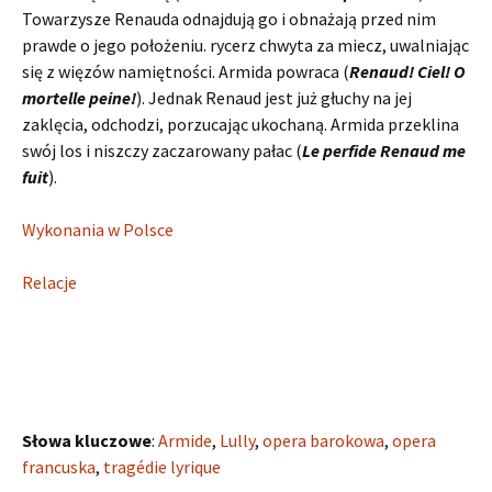
Towarzysze Renauda odnajdują go i obnażają przed nim
prawde o jego położeniu. rycerz chwyta za miecz, uwalniając
się z więzów namiętności. Armida powraca (
Renaud! Ciel! O
mortelle peine!
). Jednak Renaud jest już głuchy na jej
zaklęcia, odchodzi, porzucając ukochaną. Armida przeklina
swój los i niszczy zaczarowany pałac (
Le perfide Renaud me
fuit
).
Wykonania w Polsce
Relacje
Słowa kluczowe
:
Armide
,
Lully
,
opera barokowa
,
opera
francuska
,
tragédie lyrique