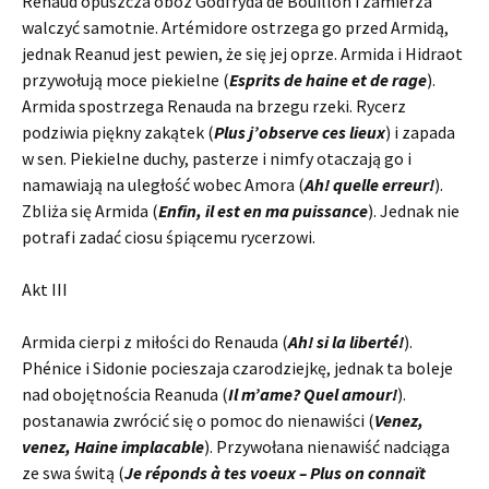
Renaud opuszcza obóz Godfryda de Bouillon i zamierza
walczyć samotnie. Artémidore ostrzega go przed Armidą,
jednak Reanud jest pewien, że się jej oprze. Armida i Hidraot
przywołują moce piekielne (
Esprits de haine et de rage
).
Armida spostrzega Renauda na brzegu rzeki. Rycerz
podziwia piękny zakątek (
Plus j’observe ces lieux
) i zapada
w sen. Piekielne duchy, pasterze i nimfy otaczają go i
namawiają na uległość wobec Amora (
Ah! quelle erreur!
).
Zbliża się Armida (
Enfin, il est en ma puissance
). Jednak nie
potrafi zadać ciosu śpiącemu rycerzowi.
Akt III
Armida cierpi z miłości do Renauda (
Ah! si la liberté!
).
Phénice i Sidonie pocieszaja czarodziejkę, jednak ta boleje
nad obojętnościa Reanuda (
Il m’ame? Quel amour!
).
postanawia zwrócić się o pomoc do nienawiści (
Venez,
venez, Haine implacable
). Przywołana nienawiść nadciąga
ze swa świtą (
Je réponds à tes voeux – Plus on connaït