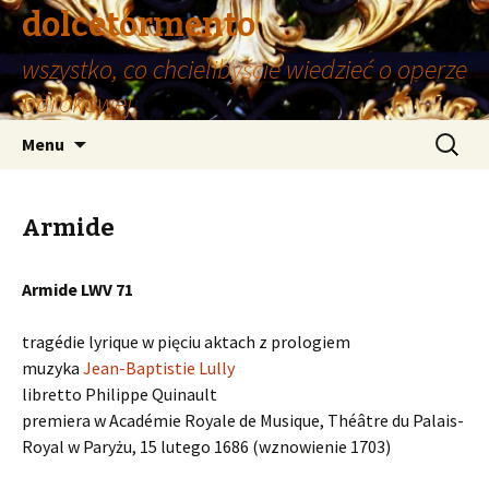
dolcetormento
wszystko, co chcielibyście wiedzieć o operze
barokowej
Przeskocz
Szukaj:
Menu
do
treści
Armide
Armide LWV 71
tragédie lyrique w pięciu aktach z prologiem
muzyka
Jean-Baptistie Lully
libretto Philippe Quinault
premiera w Académie Royale de Musique, Théâtre du Palais-
Royal w Paryżu, 15 lutego 1686 (wznowienie 1703)