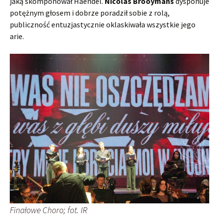
jaką skomponował Haendel.
Nicolas Brooymans
dysponuje
potężnym głosem i dobrze poradził sobie z rolą,
publiczność entuzjastycznie oklaskiwała wszystkie jego
arie.
Finałowe Choro; fot. IR