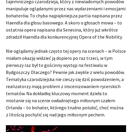
tajemniczego czarodzieja, który z niewiadomych powodów
manipuluje oglądanymi przez nas wydarzeniami i emocjami
bohaterów. To chyba najpiękniejsza partia napisana przez
Haendla dla głosu basowego. A skoro o głosach mowa – to
ostatnia opera napisana dla Senesina, który już wkrótce
zdradził Haendla dla konkurencyjnej Opera of the Nobility.
Nie oglądamy jednak często tej opery na scenach – w Polsce
miałam okazję widzieć ją dopiero po raz trzeci, w tym
pierwszy raz był to gościnny występ na festiwalu w
Bydgoszczy. Dlaczego? Pewnie jak zwykle z wielu powodów.
Tematyka czarodziejska nie cieszy się dziś powodzeniem, a
realizatorzy mają problem z inscenizowaniem rycerskich
tematów. Na dokładkę kluczowy moment dzieła to
miotanie się na scenie owładniętego miłosnym szałem
Orlanda – to bohater, którego trudno polubić, choć można
z litością pochylić się nad jego miłosnym pechem.