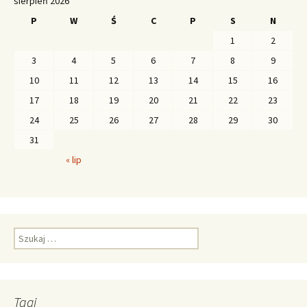
sierpień 2026
P
W
Ś
C
P
S
N
1
2
3
4
5
6
7
8
9
10
11
12
13
14
15
16
17
18
19
20
21
22
23
24
25
26
27
28
29
30
31
« lip
S
z
u
k
a
Tagi
j