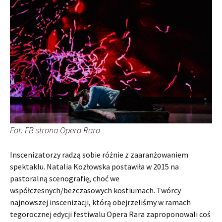
Fot. FB strona Opera Rara
Inscenizatorzy radzą sobie różnie z zaaranżowaniem
spektaklu. Natalia Kozłowska postawiła w 2015 na
pastoralną scenografię, choć we
współczesnych/bezczasowych kostiumach. Twórcy
najnowszej inscenizacji, którą obejrzeliśmy w ramach
tegorocznej edycji festiwalu Opera Rara zaproponowali coś