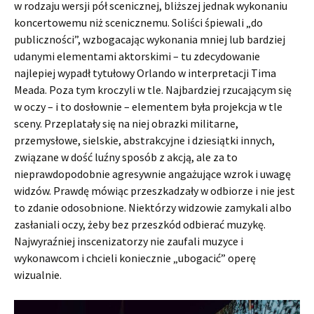
w rodzaju wersji pół scenicznej, bliższej jednak wykonaniu
koncertowemu niż scenicznemu. Soliści śpiewali „do
publiczności”, wzbogacając wykonania mniej lub bardziej
udanymi elementami aktorskimi – tu zdecydowanie
najlepiej wypadł tytułowy Orlando w interpretacji Tima
Meada. Poza tym kroczyli w tle. Najbardziej rzucającym się
w oczy – i to dosłownie – elementem była projekcja w tle
sceny. Przeplatały się na niej obrazki militarne,
przemysłowe, sielskie, abstrakcyjne i dziesiątki innych,
związane w dość luźny sposób z akcją, ale za to
nieprawdopodobnie agresywnie angażujące wzrok i uwagę
widzów. Prawdę mówiąc przeszkadzały w odbiorze i nie jest
to zdanie odosobnione. Niektórzy widzowie zamykali albo
zasłaniali oczy, żeby bez przeszkód odbierać muzykę.
Najwyraźniej inscenizatorzy nie zaufali muzyce i
wykonawcom i chcieli koniecznie „ubogacić” operę
wizualnie.