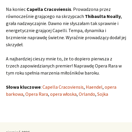
Na koniec
Capella Cracoviensis
. Prowadzona przez
równocześnie grającego na skrzypcach
Thibaulta Noally
,
grała nadzwyczajnie. Dawno nie słyszałam tak sprawnie i
energetycznie grającej Capelli. Tempa, dynamika i
brzmienie naprawdę świetne. Wyraźnie prowadzący dodał jej
skrzydeł.
A najbardziej cieszy mnie to, że to dopiero pierwsza z
trzech zapowiedzianych premier! Naprawdę Opera Rara w
tym roku spełnia marzenia miłośników baroku.
Słowa kluczowe
:
Capella Cracoviensis
,
Haendel
,
opera
barkowa
,
Opera Rara
,
opera włoska
,
Orlando
,
Sojka