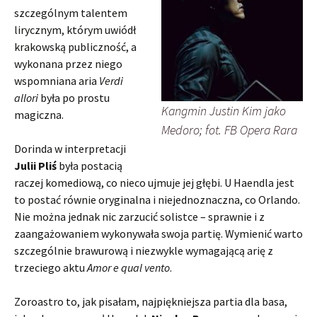
szczególnym talentem
lirycznym, którym uwiódł
krakowską publiczność, a
wykonana przez niego
wspomniana aria
Verdi
allori
była po prostu
Kangmin Justin Kim jako
magiczna.
Medoro; fot. FB Opera Rara
Dorinda w interpretacji
Julii Pliś
była postacią
raczej komediową, co nieco ujmuje jej głębi. U Haendla jest
to postać równie oryginalna i niejednoznaczna, co Orlando.
Nie można jednak nic zarzucić solistce – sprawnie i z
zaangażowaniem wykonywała swoja partię. Wymienić warto
szczególnie brawurową i niezwykle wymagającą arię z
trzeciego aktu
Amor e qual vento
.
Zoroastro to, jak pisałam, najpiękniejsza partia dla basa,