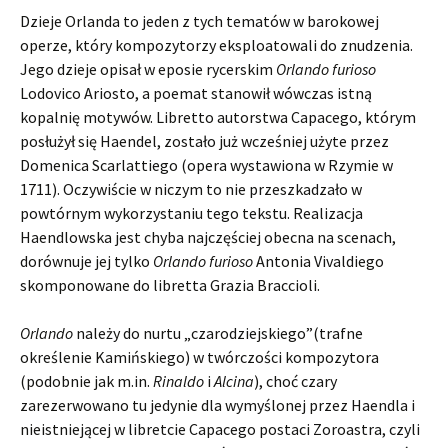
Dzieje Orlanda to jeden z tych tematów w barokowej
operze, który kompozytorzy eksploatowali do znudzenia.
Jego dzieje opisał w eposie rycerskim
Orlando furioso
Lodovico Ariosto, a poemat stanowił wówczas istną
kopalnię motywów. Libretto autorstwa Capacego, którym
posłużył się Haendel, zostało już wcześniej użyte przez
Domenica Scarlattiego (opera wystawiona w Rzymie w
1711). Oczywiście w niczym to nie przeszkadzało w
powtórnym wykorzystaniu tego tekstu. Realizacja
Haendlowska jest chyba najczęściej obecna na scenach,
dorównuje jej tylko
Orlando furioso
Antonia Vivaldiego
skomponowane do libretta Grazia Braccioli.
Orlando
należy do nurtu „czarodziejskiego”(trafne
określenie Kamińskiego) w twórczości kompozytora
(podobnie jak m.in.
Rinaldo
i
Alcina
), choć czary
zarezerwowano tu jedynie dla wymyślonej przez Haendla i
nieistniejącej w libretcie Capacego postaci Zoroastra, czyli