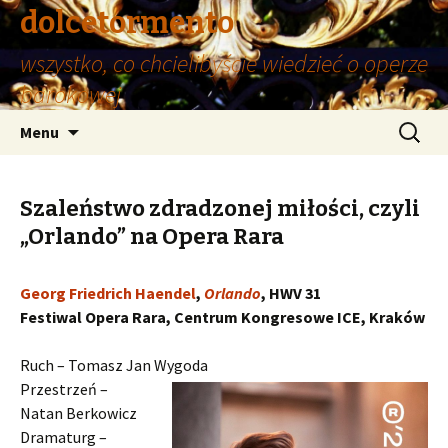
dolcetormento
wszystko, co chcielibyście wiedzieć o operze
barokowej
Przeskocz
Szukaj:
Menu
do
treści
Szaleństwo zdradzonej miłości, czyli
„Orlando” na Opera Rara
Georg Friedrich Haendel
,
Orlando
, HWV 31
Festiwal Opera Rara, Centrum Kongresowe ICE, Kraków
Ruch – Tomasz Jan Wygoda
Przestrzeń –
Natan Berkowicz
Dramaturg –