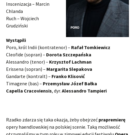
Inscenizacja – Marcin
Chlanda
Ruch – Wojciech
Grudziński
Wystąpili
Poro, król Indii (kontratenor) –
Rafał Tomkiewicz
Cleofide (sopran) –
Dorota Szczepańska
Alessandro (tenor) –
Krzysztof Lachman
Erissena (sopran) –
Margarita Slepakova
Gandarte (kontralt) –
Franko Klisović
Timagene (bas) –
Przemysław Józef Bałka
Capella Cracoviensis
, dyr.
Alessandro Tampieri
Rzadko zdarza się taka okazja, żeby obejrzeć
prapremierę
opery haendlowskiej na polskiej scenie. Taką możliwość
otrzymaliśmy w tym roku w zimowej edycji festiwalu
Opera