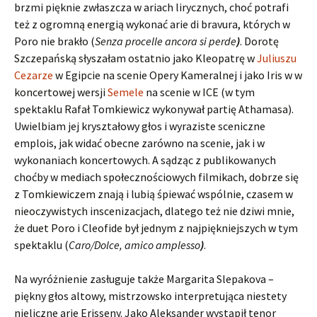
brzmi pięknie zwłaszcza w ariach lirycznych, choć potrafi
też z ogromną energią wykonać arie di bravura, których w
Poro nie brakło (
Senza procelle ancora si perde
)
. Dorotę
Szczepańską słyszałam ostatnio jako Kleopatrę w
Juliuszu
Cezarze
w Egipcie na scenie Opery Kameralnej i jako Iris w w
koncertowej wersji
Semele
na scenie w ICE (w tym
spektaklu Rafał Tomkiewicz wykonywał partię Athamasa).
Uwielbiam jej kryształowy głos i wyraziste sceniczne
emplois, jak widać obecne zarówno na scenie, jak i w
wykonaniach koncertowych. A sądząc z publikowanych
choćby w mediach społecznościowych filmikach, dobrze się
z Tomkiewiczem znają i lubią śpiewać wspólnie, czasem w
nieoczywistych inscenizacjach, dlatego też nie dziwi mnie,
że duet Poro i Cleofide był jednym z najpiękniejszych w tym
spektaklu (
Caro/Dolce, amico amplesso
)
.
Na wyróżnienie zasługuje także Margarita Slepakova –
piękny głos altowy, mistrzowsko interpretująca niestety
nieliczne arie Erisseny. Jako Aleksander wystąpił tenor