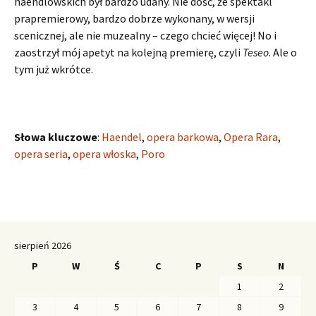
haendlowskich był bardzo udany. Nie dość, że spektakl
prapremierowy, bardzo dobrze wykonany, w wersji
scenicznej, ale nie muzealny – czego chcieć więcej! No i
zaostrzył mój apetyt na kolejną premierę, czyli
Teseo
. Ale o
tym już wkrótce.
Słowa kluczowe
:
Haendel
,
opera barkowa
,
Opera Rara
,
opera seria
,
opera włoska
,
Poro
sierpień 2026
P
W
Ś
C
P
S
N
1
2
3
4
5
6
7
8
9