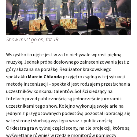
Show must go on; fot. IR
Wszystko to ujęte jest w za to niebywale wprost piękną
muzykę. Jednak próba dosłownego zainscenizowania jest z
góry skazana na porażkę. Realizator krakowskiego
spektaklu
Marcin Chlanda
przyjął rozsądną w tej sytuacji
metodę inscenizacji – spektakl jest rodzajem przesłuchania
uczestników konkursu talentów. Soliści siedzący na
fotelach przed publicznością są jednocześnie jurorami i
uczestnikami tego show. Kolejno wykonują swoje arie na
jednym z przygotowanych podestów, pozostali obracają się
w tę stronę i słuchają występu wraz z publicznością.
Orkiestra gra w tylnej części sceny, na tle projekcji, które są
wyświetlane również w rzędzie monitorów pomiędzy