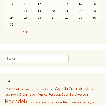
10
11
12
13
14
15
16
17
18
19
20
21
22
23
24
25
26
27
28
29
30
31
« lip
S
z
u
k
a
Tagi
j
:
Capella Cracoviensis
Adamus
All'Improvviso
Boberska
Caldara
Capella
Dramma per Musica
Festiwal Oper Barokowych
Regia Polona
Haendel
Hasse
Kozłowski
kontratenor
Lully
intermezzo
madrygał