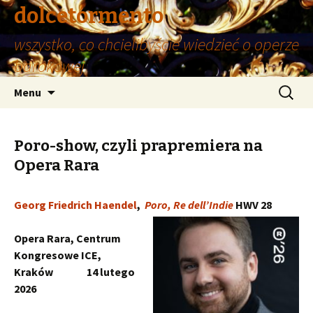
dolcetormento
wszystko, co chcielibyście wiedzieć o operze
barokowej
Przeskocz
Szukaj:
Menu
do
treści
Poro-show, czyli prapremiera na
Opera Rara
Georg Friedrich Haendel
,
Poro, Re dell’Indie
HWV 28
Opera Rara, Centrum
Kongresowe ICE,
Kraków 14 lutego
2026