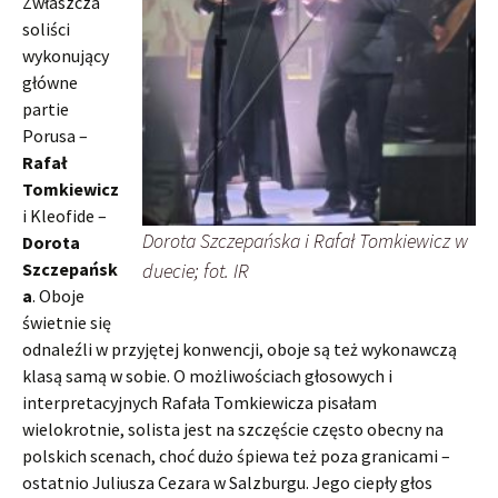
Zwłaszcza
soliści
wykonujący
główne
partie
Porusa –
Rafał
Tomkiewicz
i Kleofide –
Dorota Szczepańska i Rafał Tomkiewicz w
Dorota
Szczepańsk
duecie; fot. IR
a
. Oboje
świetnie się
odnaleźli w przyjętej konwencji, oboje są też wykonawczą
klasą samą w sobie. O możliwościach głosowych i
interpretacyjnych Rafała Tomkiewicza pisałam
wielokrotnie, solista jest na szczęście często obecny na
polskich scenach, choć dużo śpiewa też poza granicami –
ostatnio Juliusza Cezara w Salzburgu. Jego ciepły głos