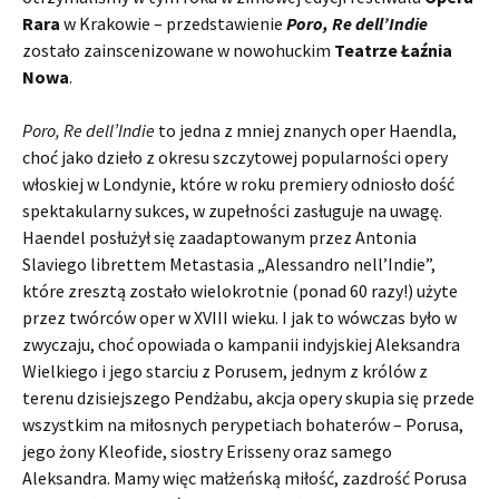
Rara
w Krakowie – przedstawienie
Poro, Re dell’Indie
zostało zainscenizowane w nowohuckim
Teatrze Łaźnia
Nowa
.
Poro, Re dell’Indie
to jedna z mniej znanych oper Haendla,
choć jako dzieło z okresu szczytowej popularności opery
włoskiej w Londynie, które w roku premiery odniosło dość
spektakularny sukces, w zupełności zasługuje na uwagę.
Haendel posłużył się zaadaptowanym przez Antonia
Slaviego librettem Metastasia „Alessandro nell’Indie”,
które zresztą zostało wielokrotnie (ponad 60 razy!) użyte
przez twórców oper w XVIII wieku. I jak to wówczas było w
zwyczaju, choć opowiada o kampanii indyjskiej Aleksandra
Wielkiego i jego starciu z Porusem, jednym z królów z
terenu dzisiejszego Pendżabu, akcja opery skupia się przede
wszystkim na miłosnych perypetiach bohaterów – Porusa,
jego żony Kleofide, siostry Erisseny oraz samego
Aleksandra. Mamy więc małżeńską miłość, zazdrość Porusa