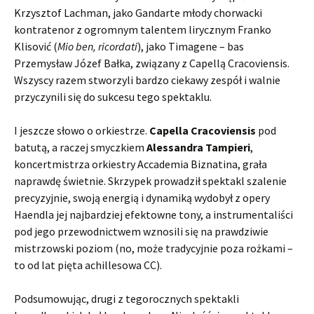
Krzysztof Lachman, jako Gandarte młody chorwacki
kontratenor z ogromnym talentem lirycznym Franko
Klisović (
Mio ben, ricordati
), jako Timagene – bas
Przemysław Józef Bałka, związany z Capellą Cracoviensis.
Wszyscy razem stworzyli bardzo ciekawy zespół i walnie
przyczynili się do sukcesu tego spektaklu.
I jeszcze słowo o orkiestrze.
Capella Cracoviensis
pod
batutą, a raczej smyczkiem
Alessandra Tampieri
,
koncertmistrza orkiestry Accademia Biznatina, grała
naprawdę świetnie. Skrzypek prowadził spektakl szalenie
precyzyjnie, swoją energią i dynamiką wydobył z opery
Haendla jej najbardziej efektowne tony, a instrumentaliści
pod jego przewodnictwem wznosili się na prawdziwie
mistrzowski poziom (no, może tradycyjnie poza rożkami –
to od lat pięta achillesowa CC).
Podsumowując, drugi z tegorocznych spektakli