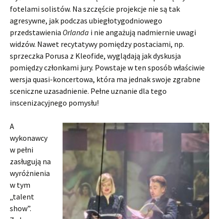
fotelami solistów. Na szczęście projekcje nie są tak
agresywne, jak podczas ubiegłotygodniowego
przedstawienia
Orlanda
i nie angażują nadmiernie uwagi
widzów. Nawet recytatywy pomiędzy postaciami, np.
sprzeczka Porusa z Kleofide, wyglądają jak dyskusja
pomiędzy członkami jury. Powstaje w ten sposób właściwie
wersja quasi-koncertowa, która ma jednak swoje zgrabne
sceniczne uzasadnienie. Pełne uznanie dla tego
inscenizacyjnego pomysłu!
A
wykonawcy
w pełni
zasługują na
wyróżnienia
w tym
„talent
show”.