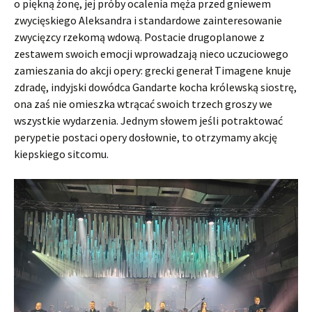
o piękną żonę, jej próby ocalenia męża przed gniewem
zwycięskiego Aleksandra i standardowe zainteresowanie
zwycięzcy rzekomą wdową. Postacie drugoplanowe z
zestawem swoich emocji wprowadzają nieco uczuciowego
zamieszania do akcji opery: grecki generał Timagene knuje
zdradę, indyjski dowódca Gandarte kocha królewską siostrę,
ona zaś nie omieszka wtrącać swoich trzech groszy we
wszystkie wydarzenia. Jednym słowem jeśli potraktować
perypetie postaci opery dosłownie, to otrzymamy akcję
kiepskiego sitcomu.