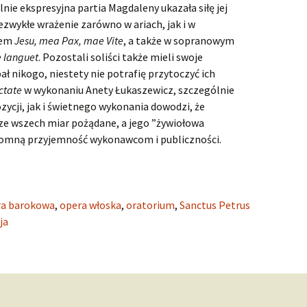
nie ekspresyjna partia Magdaleny ukazała siłę jej
zwykłe wrażenie zarówno w ariach, jak i w
zem
Jesu, mea Pax, mae Vite
, a także w sopranowym
e languet
. Pozostali soliści także mieli swoje
ał nikogo, niestety nie potrafię przytoczyć ich
ectate
w wykonaniu Anety Łukaszewicz, szczególnie
ycji, jak i świetnego wykonania dowodzi, że
ze wszech miar pożądane, a jego ”żywiołowa
gromną przyjemność wykonawcom i publiczności.
ra barokowa
,
opera włoska
,
oratorium
,
Sanctus Petrus
ja