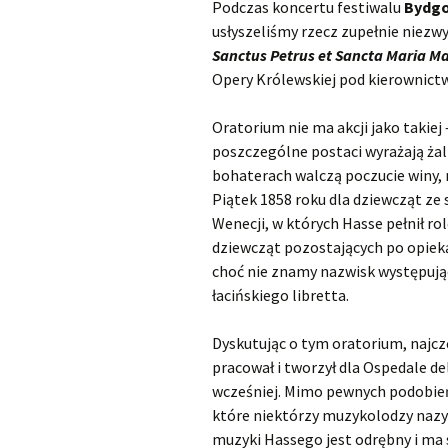
Podczas koncertu festiwalu
Bydgo
usłyszeliśmy rzecz zupełnie niez
Scarlatti Domenico
O
S
Sanctus Petrus et Sancta Maria M
Telemann Georg Philipp
Opery Królewskiej pod kierownict
Vinci Leonardo
O
Oratorium nie ma akcji jako takiej
poszczególne postaci wyrażają żal 
Vivaldi Antonio
O
bohaterach walczą poczucie winy, r
V
Piątek 1858 roku dla dziewcząt ze s
Wenecji, w których Hasse pełnił ro
dziewcząt pozostających po opieką 
choć nie znamy nazwisk występują
łacińskiego libretta.
Dyskutując o tym oratorium, najczę
pracował i tworzył dla Ospedale de
wcześniej. Mimo pewnych podobień
które niektórzy muzykolodzy naz
muzyki Hassego jest odrębny i ma s