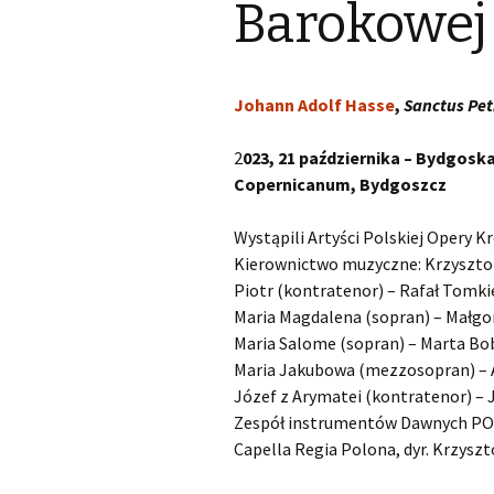
Barokowej
Kapsberger Giovanni
O
Girolamo
Landi Stefano
O
Johann Adolf Hasse
,
Sanctus Pet
Lully Jean-Baptiste
O
2
023, 21 października – Bydgos
Copernicanum, Bydgoszcz
Monteverdi Claudio
O
Wystąpili Artyści Polskiej Opery K
Pergolesi Giovanni
O
Kierownictwo muzyczne: Krzyszto
Battista
Piotr (kontratenor) – Rafał Tomki
Porpora Nicola Antonio
O
Maria Magdalena (sopran) – Małg
Maria Salome (sopran) – Marta Bo
Purcell Henry
O
Maria Jakubowa (mezzosopran) – 
Józef z Arymatei (kontratenor) – 
Rameau Jean-Philippe
O
Zespół instrumentów Dawnych P
Capella Regia Polona, dyr. Krzyszt
Scarlatti Alessandro
O
Pietro Gaspare
S