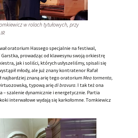
Orlando
Orlando 
insceniza
Ottone, Rè di Germania
Szaleńst
omkiewicz w rolach tytułowych, przy
miłości, 
Poro, re dell’Indie
Opera Ra
Poro, Re 
 IR
insceniza
Radamisto
ał oratorium Hassego specjalnie na festiwal,
Poro-show
prapremi
Garstka, prowadząc od klawesynu swoją orkiestrę
Rinaldo
Rara
Rinaldo 
tra, jak i soliści, których usłyszeliśmy, spisali się
wystąpił młody, ale już znany kontratenor Rafał
Rodelinda, regina
Stary Ri
Rodelinda
de’Longobardi
dekoracj
 najbardziej znaną arię tego oratorium
Mea tormenta,
wirtuozowską, typową arię
di bravura
. I tak też ona
Rodelind
Rodrigo
miłości i
– szalenie dynamicznie i energetycznie. Partia
Teatrze 
 skoki interwałowe wydają się karkołomne. Tomkiewicz
Samson
Samson –
Saul
Bohater c
Saul – w
czyli Ha
„Samson”
Semele
Zazdrość,
Semele – 
czyli upa
wykonan