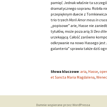
pamięć. Jednak właśnie ta szczegól
dramatycznego sopranu. Robiła nie
przepięknym duecie z Tomkiewic
trio trzech
Marii Amor meus in cruc
„popisowe” arie, Hasse nie zaniedb
tytułów, może poza arią
Si Deo dil
urzekającą. Całość zarówno kompoz
odkrywanie na nowo Hassego jest 
galanteria” sprawia także dziś o
Słowa kluczowe
:
aria
,
Hasse
,
ope
et Sancta Maria Magdalena
,
Wenec
Dumnie wspierane przez WordPressa