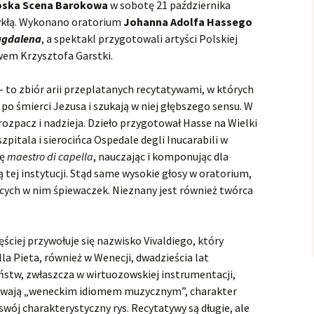
Il prigioner superbo
wykonan
Teatrze 
sztukę, c
– wykona
Złamane 
wykonan
astrologi
ska Scena Barokowa
w sobotę 21 października
Hippolyte et Aricie
Bo to zła
Zamku
Operze K
Rameau 
Fedra 2.0
wykłą. Wykonano oratorium
Johanna Adolfa Hassego
pery Domenica
Ariodante
Tirsi e Clori
The Tempest
Tolomeo e Alessandro
Nesi Mary-Ellen
Ariodant
czyli „Ko
Tirsi e C
The Temp
Rara
na Opera
Małe ora
Tolomeo 
carlattiego
Salustia
w Łazien
Montever
Purcell 
wykonan
przyjemn
insceniza
agdalena
, a spektakl przygotowali artyści Polskiej
Naïs
Orfeusz 
Sèvres, c
współcz
Naïs – w
Arminio
Sabadus Valer
Miłość p
Arminio 
Wratislavi
dekoracj
Hippolyte
wem Krzysztofa Garstki.
La serva padrona
czyli „Ar
La serva 
insceniz
Scarlatti 
Platée
Operze K
L’Orfeo 
wykonan
I znów R
Platée – 
Bydgoski
pery Vinciego
Atalanta
Gismondo, Re di Polonia
Sabata Xavier
Purcell, S
Barokowe
Gismondo,
 – to zbiór arii przeplatanych recytatywami, w których
warstwy, 
wykonan
po śmierci Jezusa i szukają w niej głębszego sensu. W
Pygmalion
Co nas dz
Queen” w
Platea n
Pygmalion
pery i oratoria
Belshazzar
Semiramide riconosciuta
Farnace
Belshazz
dziś śmie
Operze K
Semirami
Farnace –
ozpacz i nadzieja. Dzieło przygotował Hasse na Wielki
ivaldiego
Upadek 
– wykona
przyczyną
zpitala i sierocińca Ospedale degli Inucarabili w
Berenice, Regina
Juditha triumphans
„Belshaz
rzeczy ty
Farnace 
Juditha 
lę
maestro di capella
, nauczając i komponując dla
d’Egitto
Semirami
wykonan
rozpoznan
tej instytucji. Stąd same wysokie głosy w oratorium,
Vinciego
cych w nim śpiewaczek. Nieznany jest również twórca
Comus
Królewsk
Judyta, c
triumfuj
Daphne
Judyta i 
ściej przywołuje się nazwisko Vivaldiego, który
Deidamia
lla Pieta, również w Wenecji, dwadzieścia lat
stw, zwłaszcza w wirtuozowskiej instrumentacji,
Ezio
ywają „weneckim idiomem muzycznym”, charakter
wój charakterystyczny rys. Recytatywy są długie, ale