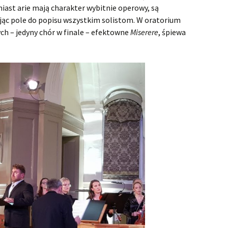
Faramondo
iast arie mają charakter wybitnie operowy, są
jąc pole do popisu wszystkim solistom. W oratorium
Flavio, Rè de‘Longobardi
ch – jedyny chór w finale – efektowne
Miserere
, śpiewa
Floridante
Giulio Cesare in Egitto
Giulio Ce
wykonan
Hercules
Hercules
Juliusz C
zasłużyli
Il pastor fido
Dramat z
Il pastor
średniow
Vivat bar
Israel in Egypt
Haendel! 
Pasterze 
Israel in 
czyli „Il 
wykonan
Gliwicach
Jephtha
Orliński
Jephtha 
Potęga H
chórów
Juda Maccabaeus
Muzio Scevola