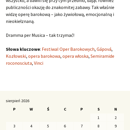
wszystko, a bawili się przy tym przednio, dając również
publiczności okazję do znakomitej zabawy. Tak właśnie
widzę operę barokową – jako żywiołową, emocjonalną i
nieokiełznaną.
Dramma per Musica – tak trzymać!
Słowa kluczowe
:
Festiwal Oper Barokowych
,
Gápová
,
Kozłowski
,
opera barokowa
,
opera włoska
,
Semiramide
roconosciuta
,
Vinci
sierpień 2026
P
W
Ś
C
P
S
N
1
2
3
4
5
6
7
8
9