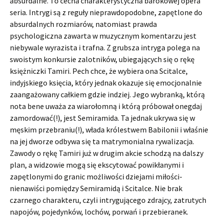
absurdalne. To cecha charakterystyczna barokowej opera
seria. Intrygi są z reguły nieprawdopodobne, zapętlone do
absurdalnych rozmiarów, natomiast prawda
psychologiczna zawarta w muzycznym komentarzu jest
niebywale wyrazista i trafna. Z grubsza intryga polega na
swoistym konkursie zalotników, ubiegających się o rękę
księżniczki Tamiri. Pech chce, że wybiera ona Scitalce,
indyjskiego księcia, który jednak okazuje się emocjonalnie
zaangażowany całkiem gdzie indziej. Jego wybranką, którą
nota bene uważa za wiarołomną i którą próbował onegdaj
zamordować(!), jest Semiramida. Ta jednak ukrywa się w
męskim przebraniu(!), włada królestwem Babilonii i właśnie
na jej dworze odbywa się ta matrymonialna rywalizacja.
Zawody o rękę Tamiri już w drugim akcie schodzą na dalszy
plan, a widzowie mogą się ekscytować powikłanymi i
zapętlonymi do granic możliwości dziejami miłości-
nienawiści pomiędzy Semiramidą i Scitalce. Nie brak
czarnego charakteru, czyli intrygującego zdrajcy, zatrutych
napojów, pojedynków, lochów, porwań i przebieranek.