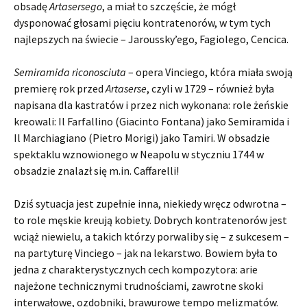
obsadę
Artasersego
, a miał to szczęście, że mógł
dysponować głosami pięciu kontratenorów, w tym tych
najlepszych na świecie – Jaroussky’ego, Fagiolego, Cencica.
Semiramida riconosciuta
– opera Vinciego, która miała swoją
premierę rok przed
Artaserse
, czyli w 1729 – również była
napisana dla kastratów i przez nich wykonana: role żeńskie
kreowali: Il Farfallino (Giacinto Fontana) jako Semiramida i
Il Marchiagiano (Pietro Morigi) jako Tamiri. W obsadzie
spektaklu wznowionego w Neapolu w styczniu 1744 w
obsadzie znalazł się m.in. Caffarelli!
Dziś sytuacja jest zupełnie inna, niekiedy wręcz odwrotna –
to role męskie kreują kobiety. Dobrych kontratenorów jest
wciąż niewielu, a takich którzy porwaliby się – z sukcesem –
na partyturę Vinciego – jak na lekarstwo. Bowiem była to
jedna z charakterystycznych cech kompozytora: arie
najeżone technicznymi trudnościami, zawrotne skoki
interwałowe, ozdobniki, brawurowe tempo melizmatów.