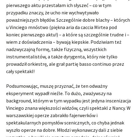
pierwszego aktu przestałam ich słyszeć – co w tym
przypadku znaczy, że ucho nie wychwytywało
poważniejszych błędów. Szczególnie dobre blachy – których
u Vinciego mnóstwo (piękna aria da caccia Mirtea pod
koniec pierwszego aktu!) – a które są szczególnie trudne i –
wiem z doświadczenia – bywają kiepskie. Podziwiam też
nadzwyczajną formę, także fizyczną, wszystkich
instrumentalistów, a także dyrygenta, który nie tylko
prowadził orkiestrę, ale grał partię basso continuo przez
cały spektakl!
Podsumowując, muszę przyznać, że ten odważny
eksperyment wypadł nieźle. To dużo, zważywszy na
background, którym w tym wypadku jest jedyna inscenizacja
Vinciego znana większości widzów, czyli spektakl z Nancy. W
warszawskiej operze zabrakło fajerwerków i
spektakularnych pomysłów scenicznych, co chyba jednak
wyszło operze na dobre. Młodzi wykonawczy dali z siebie