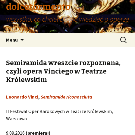
dolcetormento
wszystko, co chcielibyście wiedzieć o operze
barokowej
Przeskocz
Szukaj:
Menu
do
treści
Semiramida wreszcie rozpoznana,
czyli opera Vinciego w Teatrze
Królewskim
Leonardo Vinci
,
Semiramide riconosciuta
II Festiwal Oper Barokowych w Teatrze Królewskim,
Warszawa
9.09.2016
(premiera!)