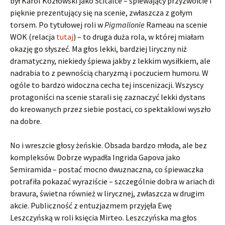
był Karol Kozłowski jako Scitalce – śpiewający przyzwoicie i
pięknie prezentujący się na scenie, zwłaszcza z gołym
torsem. Po tytułowej roli w
Pigmalionie
Rameau na scenie
WOK (relacja
tutaj
) – to druga duża rola, w której miałam
okazję go słyszeć. Ma głos lekki, bardziej liryczny niż
dramatyczny, niekiedy śpiewa jakby z lekkim wysiłkiem, ale
nadrabia to z pewnością charyzmą i poczuciem humoru. W
ogóle to bardzo widoczna cecha tej inscenizacji. Wszyscy
protagoniści na scenie starali się zaznaczyć lekki dystans
do kreowanych przez siebie postaci, co spektaklowi wyszło
na dobre.
No i wreszcie głosy żeńskie. Obsada bardzo młoda, ale bez
kompleksów. Dobrze wypadła Ingrida Gapova jako
Semiramida – postać mocno dwuznaczna, co śpiewaczka
potrafiła pokazać wyraziście – szczególnie dobra w ariach di
bravura, świetna również w lirycznej, zwłaszcza w drugim
akcie. Publiczność z entuzjazmem przyjęła Ewę
Leszczyńską w roli księcia Mirteo. Leszczyńska ma głos