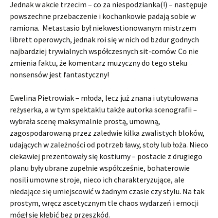
Jednak w akcie trzecim – co za niespodzianka(!) – następuje
powszechne przebaczenie i kochankowie padają sobie w
ramiona. Metastasio był niekwestionowanym mistrzem
librett operowych, jednak roi się w nich od bzdur godnych
najbardziej trywialnych współczesnych sit-comów. Co nie
zmienia faktu, że komentarz muzyczny do tego steku
nonsensów jest fantastyczny!
Ewelina Pietrowiak – młoda, lecz już znana i utytułowana
reżyserka, a w tym spektaklu także autorka scenografii –
wybrała scenę maksymalnie prostą, umowną,
zagospodarowaną przez zaledwie kilka zwalistych bloków,
udających w zależności od potrzeb ławy, stoły lub łoża. Nieco
ciekawiej prezentowały się kostiumy – postacie z drugiego
planu były ubrane zupełnie współcześnie, bohaterowie
nosili umowne stroje, nieco ich charakteryzujące, ale
niedające się umiejscowić w żadnym czasie czy stylu. Na tak
prostym, wręcz ascetycznym tle chaos wydarzeń i emocji
mógł się kłębić bez przeszkód.