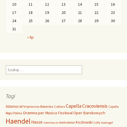
10
11
12
13
14
15
16
17
18
19
20
21
22
23
24
25
26
27
28
29
30
31
« lip
S
z
u
k
a
Tagi
j
:
Capella Cracoviensis
Adamus
All'Improvviso
Boberska
Caldara
Capella
Dramma per Musica
Festiwal Oper Barokowych
Regia Polona
Haendel
Hasse
Kozłowski
kontratenor
Lully
intermezzo
madrygał