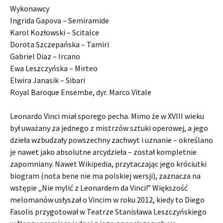
Wykonawcy
Ingrida Gapova – Semiramide
Karol Kozłowski – Scitalce
Dorota Szczepańska – Tamiri
Gabriel Diaz – Ircano
Ewa Leszczyńska – Mirteo
Elwira Janasik – Sibari
Royal Baroque Ensembe, dyr. Marco Vitale
Leonardo Vinci miał sporego pecha. Mimo że w XVIII wieku
był uważany za jednego z mistrzów sztuki operowej, a jego
dzieła wzbudzały powszechny zachwyt i uznanie – określano
je nawet jako absolutne arcydzieła – został kompletnie
zapomniany. Nawet Wikipedia, przytaczając jego króciutki
biogram (nota bene nie ma polskiej wersji), zaznacza na
wstępie „Nie mylić z Leonardem da Vinci!” Większość
melomanów usłyszał o Vincim w roku 2012, kiedy to Diego
Fasolis przygotował w Teatrze Stanisława Leszczyńskiego