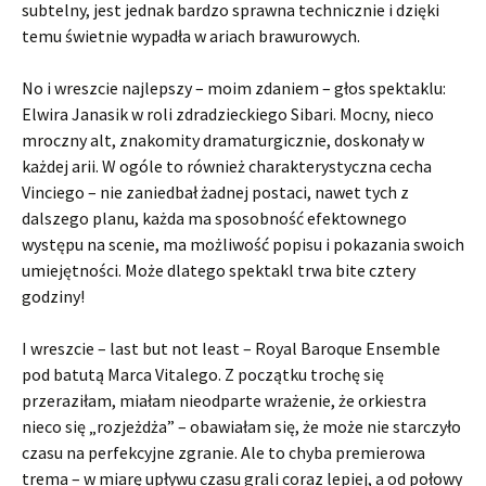
subtelny, jest jednak bardzo sprawna technicznie i dzięki
temu świetnie wypadła w ariach brawurowych.
No i wreszcie najlepszy – moim zdaniem – głos spektaklu:
Elwira Janasik w roli zdradzieckiego Sibari. Mocny, nieco
mroczny alt, znakomity dramaturgicznie, doskonały w
każdej arii. W ogóle to również charakterystyczna cecha
Vinciego – nie zaniedbał żadnej postaci, nawet tych z
dalszego planu, każda ma sposobność efektownego
występu na scenie, ma możliwość popisu i pokazania swoich
umiejętności. Może dlatego spektakl trwa bite cztery
godziny!
I wreszcie – last but not least – Royal Baroque Ensemble
pod batutą Marca Vitalego. Z początku trochę się
przeraziłam, miałam nieodparte wrażenie, że orkiestra
nieco się „rozjeżdża” – obawiałam się, że może nie starczyło
czasu na perfekcyjne zgranie. Ale to chyba premierowa
trema – w miarę upływu czasu grali coraz lepiej, a od połowy