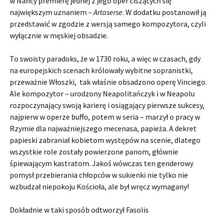
w Nancy premierę jednej z jego oper ciszących się
największym uznaniem –
Artaserse
. W dodatku postanowił ją
przedstawić w zgodzie z wersją samego kompozytora, czyli
wyłącznie w męskiej obsadzie.
To swoisty paradoks, że w 1730 roku, a więc w czasach, gdy
na europejskich scenach królowały wybitne sopranistki,
przeważnie Włoszki, tak właśnie obsadzono operę Vinciego.
Ale kompozytor – urodzony Neapolitańczyk i w Neapolu
rozpoczynający swoją karierę i osiągający pierwsze sukcesy,
najpierw w operze buffo, potem w seria – marzył o pracy w
Rzymie dla najważniejszego mecenasa, papieża. A dekret
papieski zabraniał kobietom występów na scenie, dlatego
wszystkie role zostały powierzone panom, głównie
śpiewającym kastratom. Jakoś wówczas ten genderowy
pomysł przebierania chłopców w sukienki nie tylko nie
wzbudzał niepokoju Kościoła, ale był wręcz wymagany!
Dokładnie w taki sposób odtworzył Fasolis