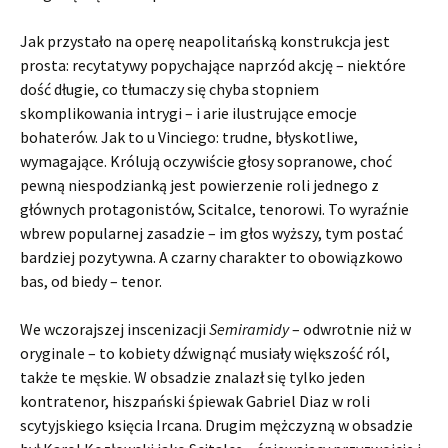
Jak przystało na operę neapolitańską konstrukcja jest
prosta: recytatywy popychające naprzód akcję – niektóre
dość długie, co tłumaczy się chyba stopniem
skomplikowania intrygi – i arie ilustrujące emocje
bohaterów. Jak to u Vinciego: trudne, błyskotliwe,
wymagające. Królują oczywiście głosy sopranowe, choć
pewną niespodzianką jest powierzenie roli jednego z
głównych protagonistów, Scitalce, tenorowi. To wyraźnie
wbrew popularnej zasadzie – im głos wyższy, tym postać
bardziej pozytywna. A czarny charakter to obowiązkowo
bas, od biedy – tenor.
We wczorajszej inscenizacji
Semiramidy
– odwrotnie niż w
oryginale – to kobiety dźwignąć musiały większość ról,
także te męskie. W obsadzie znalazł się tylko jeden
kontratenor, hiszpański śpiewak Gabriel Diaz w roli
scytyjskiego księcia Ircana. Drugim mężczyzną w obsadzie