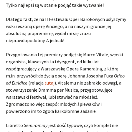
Tylko najlepsi są w stanie podjąć takie wyzwanie!
Dlatego fakt, że na II Festiwalu Oper Barokowych usłyszymy
wskrzeszoną operę Vinciego, a na naszym gruncie jej
absolutną prapremierę, wydał mi się zrazu
nieprawdopodobny. A jednak!
Przygotowania tej premiery podjął się Marco Vitale, włoski
organista, klawesynista i dyrygent, od kilku lat
współpracujący z Warszawską Operą Kameralną, z którą
m.in. przywrócił do życia operę Johanna Josepha Fuxa
Orfeo
ed Euridice
(relacja
tutaj
). Vitalemu nie zabrakło odwagi, a
stowarzyszenie Dramma per Musica, przygotowujące
warszawski festiwal, lubi stawiać na młodzież.
Zgromadzono więc zespół młodych śpiewaków i
powierzono im to zgoła karkołomne zadanie.
Libretto
Semiramidy
jest dość typowe, czyli kompletnie