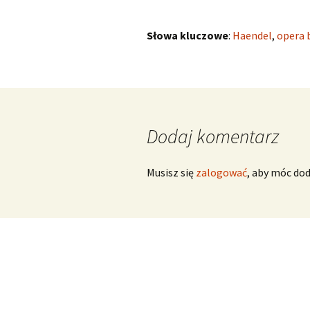
Scarlatti Domenico
O
S
Słowa kluczowe
:
Haendel
,
opera 
Telemann Georg Philipp
Vinci Leonardo
O
Vivaldi Antonio
O
V
Dodaj komentarz
Musisz się
zalogować
, aby móc do