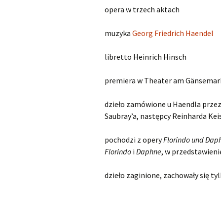
opera w trzech aktach
Kapsberger Giovanni
O
Girolamo
muzyka
Georg Friedrich Haendel
Landi Stefano
O
libretto Heinrich Hinsch
Lully Jean-Baptiste
O
premiera w Theater am Gänsemar
Monteverdi Claudio
O
dzieło zamówione u Haendla prze
Pergolesi Giovanni
O
Saubray’a, następcy Reinharda Kei
Battista
pochodzi z opery
Florindo und Dap
Porpora Nicola Antonio
O
Florindo
i
Daphne
, w przedstawien
Purcell Henry
O
dzieło zaginione, zachowały się t
Rameau Jean-Philippe
O
Scarlatti Alessandro
O
Pietro Gaspare
S