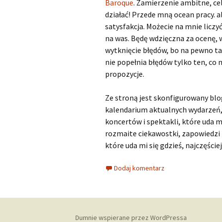
Baroque
. Zamierzenie ambitne, cel
działać! Przede mną ocean pracy. a
Scarlatti Domenico
O
S
satysfakcja. Możecie na mnie liczyć
na was. Będę wdzięczna za ocenę, 
Telemann Georg Philipp
wytknięcie błędów, bo na pewno ta
Vinci Leonardo
O
nie popełnia błędów tylko ten, co ni
propozycje.
Vivaldi Antonio
O
V
Ze stroną jest skonfigurowany bl
kalendarium aktualnych wydarzeń, 
koncertów i spektakli, które uda m
rozmaite ciekawostki, zapowiedzi i
które uda mi się gdzieś, najczęście
Dodaj komentarz
Dumnie wspierane przez WordPressa