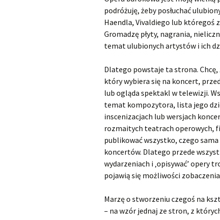
podróżuję, żeby posłuchać ulubion
Kapsberger Giovanni
O
Haendla, Vivaldiego lub któregoś 
Girolamo
Gromadzę płyty, nagrania, nielicz
Landi Stefano
O
temat ulubionych artystów i ich dz
Lully Jean-Baptiste
O
Dlatego powstaje ta strona. Chcę, 
który wybiera się na koncert, prze
Monteverdi Claudio
O
lub ogląda spektakl w telewizji. 
temat kompozytora, lista jego dzie
Pergolesi Giovanni
O
inscenizacjach lub wersjach konce
Battista
rozmaitych teatrach operowych, fi
publikować wszystko, czego sama
Porpora Nicola Antonio
O
koncertów. Dlatego przede wszystk
Purcell Henry
O
wydarzeniach i ‚opisywać’ opery tro
pojawią się możliwości zobaczenia 
Rameau Jean-Philippe
O
Marzę o stworzeniu czegoś na kszt
Scarlatti Alessandro
O
– na wzór jednaj ze stron, z któr
Pietro Gaspare
S