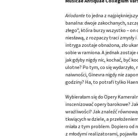
Musicae Antiquae Collegium Vars
Ariodante
to jedna z najpiękniejszy
banalna: dwoje zakochanych, szczęś
złego”, która burzy wszystko – on
niesławą, z rozpaczy traci zmysły i
intryga zostaje obnażona, zło uka
sobie w ramiona. A jednak zostaje 
jak gdyby nigdy nic, kochać, być ko
ulotne? Po tym, co się wydarzyło, n
naiwności, Ginevra nigdy nie zapo
godziny? Ha, to potrafi tylko Haen
Wybierałam się do Opery Kameralne
inscenizować opery barokowe? Jak „
wrażliwości? Jak znaleźć równow
tkwiących w dziele, a przełożenie
miała z tym problem. Dopiero od n
z młodymi realizatorami, pojawiła