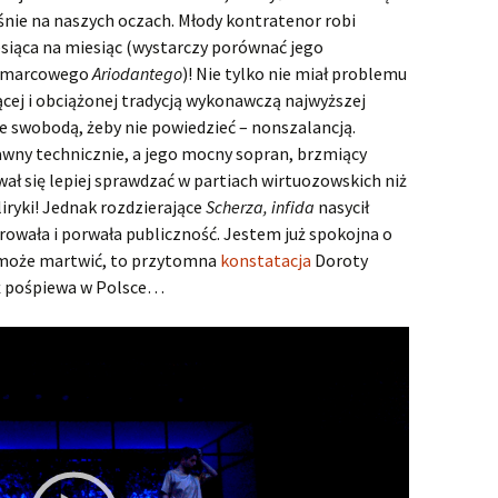
Samson p
łaśnie na naszych oczach. Młody kontratenor robi
Susanna
Samson z
Susanna 
siąca na miesiąc (wystarczy porównać jego
i marcowego
Ariodantego
)! Nie tylko nie miał problemu
Tamerlano
Samson z
Haendlow
trzeci
w Krakow
ącej i obciążonej tradycją wykonawczą najwyższej
Teseo
Teseo – 
bie swobodą, żeby nie powiedzieć – nonszalancją.
awny technicznie, a jego mocny sopran, brzmiący
Tolomeo, Rè di Egitto
Teseo bez
Tolomeo, 
awał się lepiej sprawdzać w partiach wirtuozowskich niż
opera ek
wykonan
liryki! Jednak rozdzierające
Scherza, infida
nasycił
Il trionfo del Tempo e del
Il Trionf
rowała i porwała publiczność. Jestem już spokojna o
Disinganno
Wierna m
Disingan
nagrodzon
o może martwić, to przytomna
konstatacja
Doroty
Haendlow
uż pośpiewa w Polsce…
w NOSP
Triumf Hae
Trionfo d
Disingan
Haendlow
trionfo…
zainscen