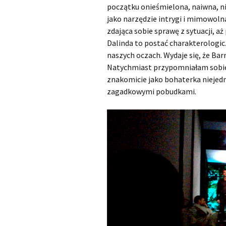
początku onieśmielona, naiwna, ni
jako narzędzie intrygi i mimowoln
zdająca sobie sprawę z sytuacji, aż
Dalinda to postać charakterologic
naszych oczach. Wydaje się, że Bar
Natychmiast przypomniałam sobie 
znakomicie jako bohaterka niejedn
zagadkowymi pobudkami.
O
d
t
w
a
r
z
a
c
z