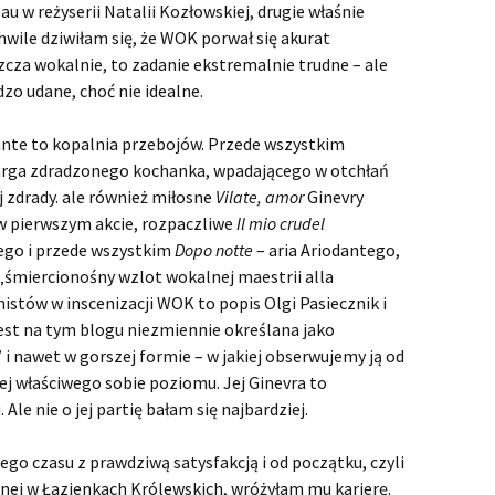
Orlando
Orlando 
u w reżyserii Natalii Kozłowskiej, drugie właśnie
insceniza
hwile dziwiłam się, że WOK porwał się akurat
Ottone, Rè di Germania
zcza wokalnie, to zadanie ekstremalnie trudne – ale
Szaleńst
miłości, 
dzo udane, choć nie idealne.
Poro, re dell’Indie
Opera Ra
Poro, Re 
insceniza
ante to kopalnia przebojów. Przede wszystkim
Radamisto
arga zdradzonego kochanka, wpadającego w otchłań
Poro-show
prapremi
 zdrady. ale również miłosne
Vilate, amor
Ginevry
Rinaldo
Rara
Rinaldo 
 pierwszym akcie, rozpaczliwe
Il mio crudel
iego i przede wszystkim
Dopo notte
– aria Ariodantego,
Rodelinda, regina
Stary Ri
Rodelinda
de’Longobardi
dekoracj
 „śmiercionośny wzlot wokalnej maestrii alla
istów w inscenizacji WOK to popis Olgi Pasiecznik i
Rodelind
Rodrigo
miłości i
jest na tym blogu niezmiennie określana jako
Teatrze 
i nawet w gorszej formie – w jakiej obserwujemy ją od
Samson
Samson –
ej właściwego sobie poziomu. Jej Ginevra to
Ale nie o jej partię bałam się najbardziej.
Saul
Bohater c
Saul – w
czyli Ha
„Samson”
go czasu z prawdziwą satysfakcją i od początku, czyli
Semele
Zazdrość,
Semele – 
czyli upa
wykonan
nej w Łazienkach Królewskich, wróżyłam mu karierę.