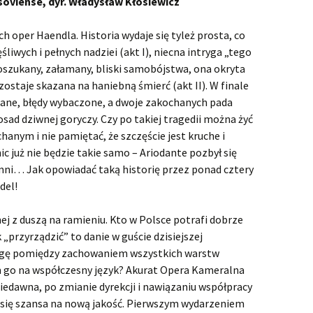
oviense, dyr. Władysław Kłosiewicz
Faramondo
Flavio, Rè de‘Longobardi
ch oper Haendla. Historia wydaje się tyleż prosta, co
liwych i pełnych nadziei (akt I), niecna intryga „tego
Floridante
 oszukany, załamany, bliski samobójstwa, ona okryta
 zostaje skazana na haniebną śmierć (akt II). W finale
Giulio Cesare in Egitto
Giulio Ce
rane, błędy wybaczone, a dwoje zakochanych pada
wykonan
osad dziwnej goryczy. Czy po takiej tragedii można żyć
Hercules
Hercules
chanym i nie pamiętać, że szczęście jest kruche i
Juliusz C
zasłużyli
ic już nie będzie takie samo – Ariodante pozbył się
Il pastor fido
Dramat z
Il pastor
mni… Jak opowiadać taką historię przez ponad cztery
średniow
Vivat bar
del!
Israel in Egypt
Haendel! 
Pasterze 
Israel in 
czyli „Il 
wykonan
Gliwicach
j z duszą na ramieniu. Kto w Polsce potrafi dobrze
Jephtha
Orliński
Jephtha 
Potęga H
przyrządzić” to danie w guście dzisiejszej
chórów
agę pomiędzy zachowaniem wszystkich warstw
Juda Maccabaeus
m go na współczesny język? Akurat Opera Kameralna
Muzio Scevola
iedawna, po zmianie dyrekcji i nawiązaniu współpracy
 się szansa na nową jakość. Pierwszym wydarzeniem