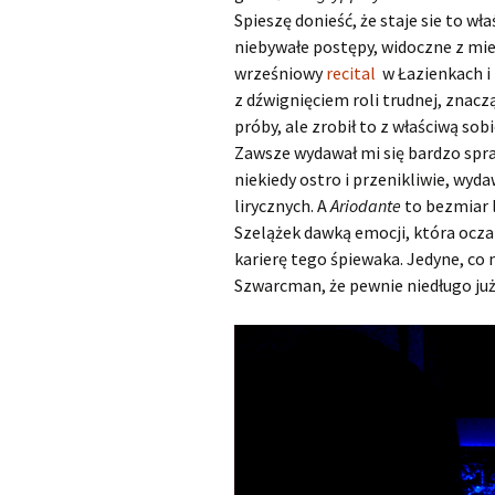
Spieszę donieść, że staje sie to w
niebywałe postępy, widoczne z mie
wrześniowy
recital
w Łazienkach 
z dźwignięciem roli trudnej, znacz
próby, ale zrobił to z właściwą so
Zawsze wydawał mi się bardzo spr
niekiedy ostro i przenikliwie, wyd
lirycznych. A
Ariodante
to bezmiar 
Szelążek dawką emocji, która ocza
karierę tego śpiewaka. Jedyne, c
Szwarcman, że pewnie niedługo j
O
d
t
w
a
r