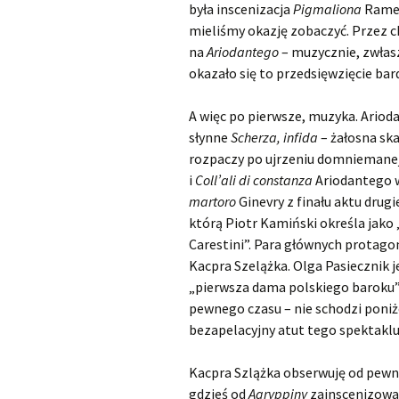
była inscenizacja
Pigmaliona
Ramea
mieliśmy okazję zobaczyć. Przez c
na
Ariodantego
– muzycznie, zwłas
okazało się to przedsięwzięcie bar
A więc po pierwsze, muzyka. Ariod
słynne
Scherza, infida
– żałosna sk
rozpaczy po ujrzeniu domniemanej
i
Coll’ali di constanza
Ariodantego w
martoro
Ginevry z finału aktu drug
którą Piotr Kamiński określa jako
Carestini”. Para głównych protagon
Kacpra Szelążka. Olga Pasiecznik 
„pierwsza dama polskiego baroku” 
pewnego czasu – nie schodzi poniż
bezapelacyjny atut tego spektaklu. 
Kacpra Szlążka obserwuję od pewne
gdzieś od
Agryppiny
zainscenizowa