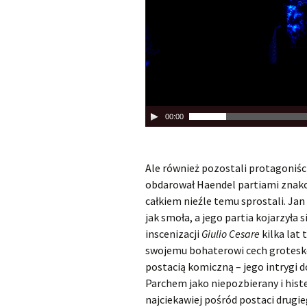
z
a
c
z
v
i
d
e
00:00
o
Ale również pozostali protagoniści 
obdarował Haendel partiami znako
całkiem nieźle temu sprostali. Ja
jak smoła, a jego partia kojarzyła
inscenizacji
Giulio Cesare
kilka lat
swojemu bohaterowi cech groteskow
postacią komiczną – jego intrygi 
Parchem jako niepozbierany i histe
najciekawiej pośród postaci drugi