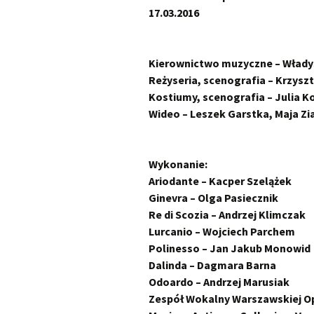
17.03.2016
Scarlatti Domenico
O
S
Telemann Georg Philipp
Kierownictwo muzyczne – Włady
Reżyseria, scenografia – Krzysz
Vinci Leonardo
O
Kostiumy, scenografia – Julia K
Wideo – Leszek Garstka, Maja Z
Vivaldi Antonio
O
V
Wykonanie:
Ariodante – Kacper Szelążek
Ginevra – Olga Pasiecznik
Re di Scozia – Andrzej Klimczak
Lurcanio – Wojciech Parchem
Polinesso – Jan Jakub Monowid
Dalinda – Dagmara Barna
Odoardo – Andrzej Marusiak
Zespół Wokalny Warszawskiej O