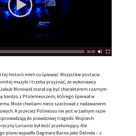
00:20
tej historii mieli co śpiewać. Wszystkie postacie
mitej muzyki i trzeba przyznać, że wykonawcy
n Jakub Monowid starał się być charakterem czarnym
 się bardzo z Ptolemeuszem, którego śpiewał w
 temu. Może chwilami nieco szarżował z nadawaniem
ych. A przecież Polinesso nie jest w żadnym razie
doprowadzają do prawdziwej tragedii. Wojciech
ryczny Lurcanio był dość przekonujący. Ale
ego planu wypadła Dagmara Barna jako Dalinda – z