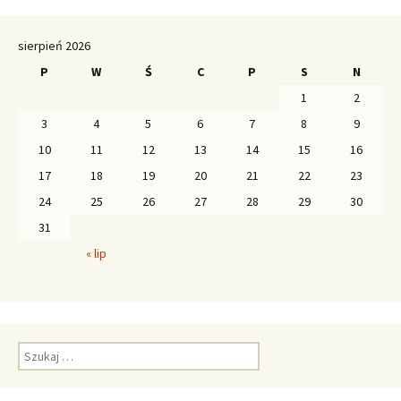
sierpień 2026
P
W
Ś
C
P
S
N
1
2
3
4
5
6
7
8
9
10
11
12
13
14
15
16
17
18
19
20
21
22
23
24
25
26
27
28
29
30
31
« lip
S
z
u