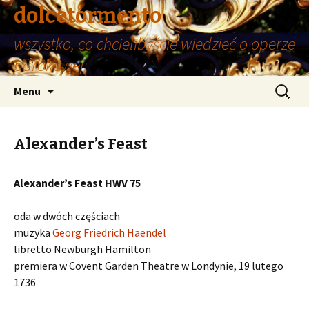
dolcetormento
wszystko, co chcielibyście wiedzieć o operze
barokowej
Przeskocz
Szukaj:
Menu
do
treści
Alexander’s Feast
Alexander’s Feast HWV 75
oda w dwóch częściach
muzyka
Georg Friedrich Haendel
libretto Newburgh Hamilton
premiera w Covent Garden Theatre w Londynie, 19 lutego
1736