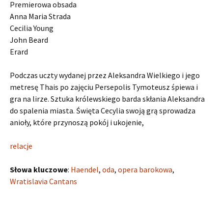
Premierowa obsada
Anna Maria Strada
Cecilia Young
John Beard
Erard
Podczas uczty wydanej przez Aleksandra Wielkiego i jego
metresę Thais po zajęciu Persepolis Tymoteusz śpiewa i
gra na lirze. Sztuka królewskiego barda skłania Aleksandra
do spalenia miasta. Święta Cecylia swoją grą sprowadza
anioły, które przynoszą pokój i ukojenie,
relacje
Słowa kluczowe
:
Haendel
,
oda
,
opera barokowa
,
Wratislavia Cantans