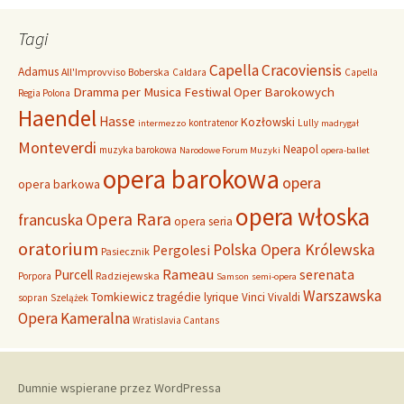
k
a
Tagi
j
:
Capella Cracoviensis
Adamus
All'Improvviso
Boberska
Caldara
Capella
Dramma per Musica
Festiwal Oper Barokowych
Regia Polona
Haendel
Hasse
Kozłowski
kontratenor
Lully
intermezzo
madrygał
Monteverdi
Neapol
muzyka barokowa
Narodowe Forum Muzyki
opera-ballet
opera barokowa
opera
opera barkowa
opera włoska
Opera Rara
francuska
opera seria
oratorium
Polska Opera Królewska
Pergolesi
Pasiecznik
Rameau
Purcell
serenata
Radziejewska
Porpora
Samson
semi-opera
Warszawska
Tomkiewicz
tragédie lyrique
Vinci
Vivaldi
sopran
Szelążek
Opera Kameralna
Wratislavia Cantans
Dumnie wspierane przez WordPressa