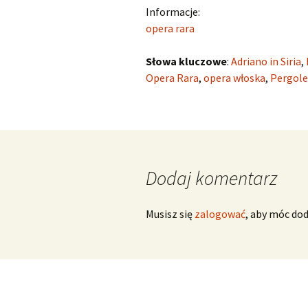
Informacje:
Scarlatti Domenico
O
opera rara
S
Telemann Georg Philipp
Słowa kluczowe
:
Adriano in Siria
,
Opera Rara
,
opera włoska
,
Pergole
Vinci Leonardo
O
Vivaldi Antonio
O
V
Dodaj komentarz
Musisz się
zalogować
, aby móc do