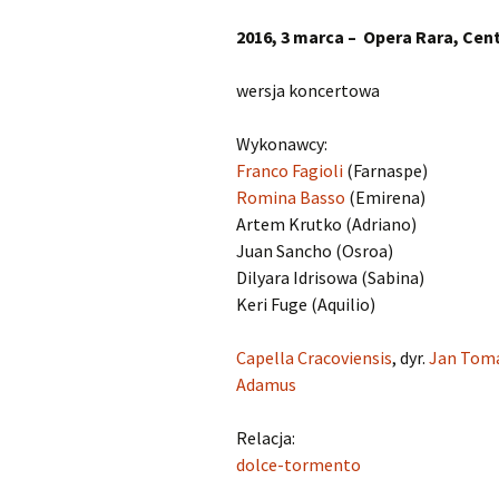
Kapsberger Giovanni
O
2016, 3 marca – Opera Rara, Ce
Girolamo
wersja koncertowa
Landi Stefano
O
Wykonawcy:
Lully Jean-Baptiste
O
Franco Fagioli
(Farnaspe)
Romina Basso
(Emirena)
Monteverdi Claudio
O
Artem Krutko (Adriano)
Juan Sancho (Osroa)
Pergolesi Giovanni
O
Battista
Dilyara Idrisowa (Sabina)
Keri Fuge (Aquilio)
Porpora Nicola Antonio
O
Capella Cracoviensis
, dyr.
Jan Tom
Purcell Henry
O
Adamus
Rameau Jean-Philippe
O
Relacja:
dolce-tormento
Scarlatti Alessandro
O
Pietro Gaspare
S