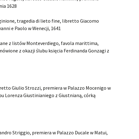
Orlando
Orlando 
nia 1628
insceniza
Ottone, Rè di Germania
Szaleńst
inione, tragedia di lieto fine, libretto Giacomo
miłości, 
vanni e Paolo w Wenecji, 1641
Poro, re dell’Indie
Opera Ra
Poro, Re 
insceniza
ane z listów Monteverdiego, favola marittima,
Radamisto
Poro-show
amówione z okazji ślubu księcia Ferdinanda Gonzagi z
prapremi
Rinaldo
Rara
Rinaldo 
Rodelinda, regina
Stary Ri
Rodelinda
de’Longobardi
dekoracj
Rodelind
bretto Giulio Strozzi, premiera w Palazzo Mocenigo w
Rodrigo
miłości i
Teatrze 
ubu Lorenza Giustinianiego z Giustnianą, córką
Samson
Samson –
Saul
Bohater c
Saul – w
czyli Ha
„Samson”
Semele
Zazdrość,
Semele – 
sandro Striggio, premiera w Palazzo Ducale w Matui,
czyli upa
wykonan