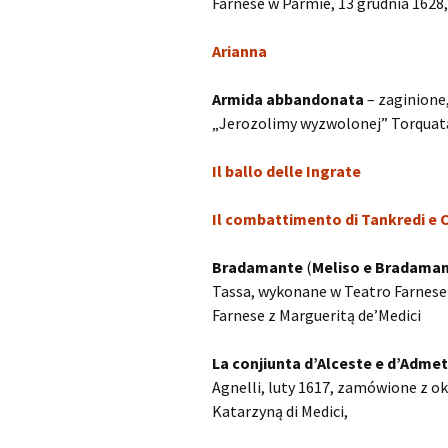
Farnese w Parmie, 13 grudnia 1628,
Scarlatti Domenico
O
S
Arianna
Telemann Georg Philipp
Armida abbandonata
– zaginione
Vinci Leonardo
O
„Jerozolimy wyzwolonej” Torquat
Vivaldi Antonio
O
Il ballo delle Ingrate
V
Il combattimento di Tankredi e 
Bradamante
(
Meliso e Bradama
Tassa, wykonane w Teatro Farnese 
Farnese z Margueritą de’Medici
La conjiunta d’Alceste e d’Adme
Agnelli, luty 1617, zamówione z ok
Katarzyną di Medici,