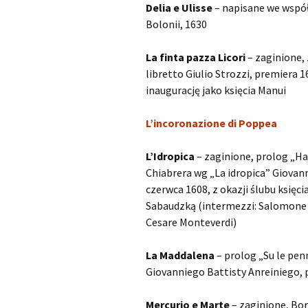
Delia e Ulisse
– napisane we współp
Bolonii, 1630
La finta pazza Licori
– zaginione,
libretto Giulio Strozzi, premiera 
inaugurację jako księcia Manui
L’incoronazione di Poppea
L’Idropica
– zaginione, prolog „Ha 
Chiabrera wg „La idropica” Giovan
czerwca 1608, z okazji ślubu księc
Sabaudzką (intermezzi: Salomone R
Cesare Monteverdi)
La Maddalena
– prolog „Su le pen
Giovanniego Battisty Anreiniego,
Mercurio e Marte
– zaginione, Bor