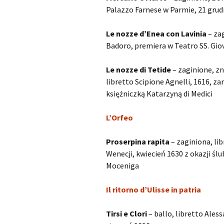
Palazzo Farnese w Parmie, 21 grud
Le nozze d’Enea con Lavinia
– zag
Badoro, premiera w Teatro SS. Gio
Le nozze di Tetide
– zaginione, zn
libretto Scipione Agnelli, 1616, z
księżniczką Katarzyną di Medici
L’Orfeo
Proserpina rapita
– zaginiona, li
Wenecji, kwiecień 1630 z okazji śl
Moceniga
Il ritorno d’Ulisse in patria
Tirsi e Clori
– ballo, libretto Ales