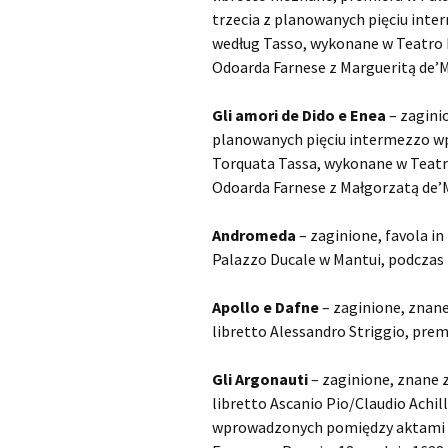
trzecia z planowanych pięciu in
Kapsberger Giovanni
O
według Tasso, wykonane w Teatro F
Girolamo
Odoarda Farnese z Margueritą de’M
Landi Stefano
O
Gli amori de Dido e Enea
– zagini
Lully Jean-Baptiste
O
planowanych pięciu intermezzo w
Torquata Tassa, wykonane w Teatro
Monteverdi Claudio
O
Odoarda Farnese z Małgorzatą de’
Pergolesi Giovanni
O
Andromeda
– zaginione, favola in
Battista
Palazzo Ducale w Mantui, podczas
Porpora Nicola Antonio
O
Apollo e Dafne
– zaginione, znane
Purcell Henry
O
libretto Alessandro Striggio, prem
Rameau Jean-Philippe
O
Gli Argonauti
– zaginione, znane 
libretto Ascanio Pio/Claudio Achil
Scarlatti Alessandro
O
wprowadzonych pomiędzy aktami l
Pietro Gaspare
S