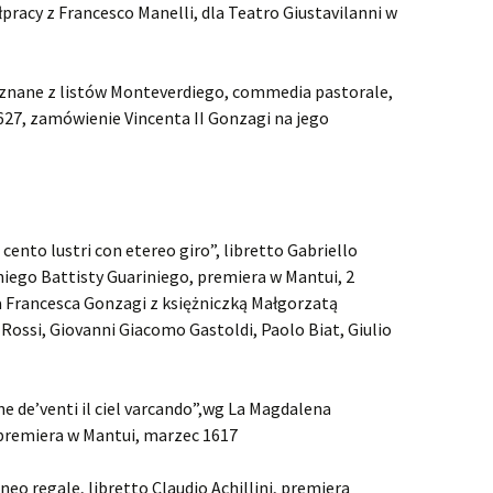
Faramondo
racy z Francesco Manelli, dla Teatro Giustavilanni w
Flavio, Rè de‘Longobardi
 znane z listów Monteverdiego, commedia pastorale,
Floridante
1627, zamówienie Vincenta II Gonzagi na jego
Giulio Cesare in Egitto
Giulio Ce
wykonan
Hercules
Hercules
Juliusz C
zasłużyli
cento lustri con etereo giro”, libretto Gabriello
Il pastor fido
Dramat z
Il pastor
średniow
niego Battisty Guariniego, premiera w Mantui, 2
Vivat bar
Israel in Egypt
Haendel! 
Pasterze 
Israel in 
ia Francesca Gonzagi z księżniczką Małgorzatą
czyli „Il 
wykonan
ossi, Giovanni Giacomo Gastoldi, Paolo Biat, Giulio
Gliwicach
Jephtha
Orliński
Jephtha 
Potęga H
chórów
Juda Maccabaeus
ne de’venti il ciel varcando”,wg La Magdalena
 premiera w Mantui, marzec 1617
Muzio Scevola
neo regale, libretto Claudio Achillini, premiera