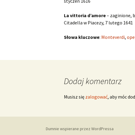
styczeń 1616
La vittoria d’amore
– zaginione, 
Citadella w Piacezy, 7 lutego 1641
Słowa kluczowe
:
Monteverdi
,
ope
Dodaj komentarz
Musisz się
zalogować
, aby móc do
Dumnie wspierane przez WordPressa