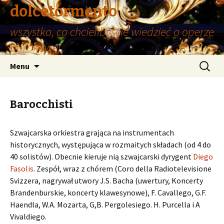
dolcetormento
wszystko, co chcielibyście wiedzieć o operze
barokowej
Przeskocz
Szukaj:
Menu
do
treści
Barocchisti
Szwajcarska orkiestra grająca na instrumentach
historycznych, występująca w rozmaitych składach (od 4 do
40 solistów). Obecnie kieruje nią szwajcarski dyrygent
Diego
Fasolis
. Zespół, wraz z chórem (Coro della Radiotelevisione
Svizzera, nagrywał utwory J.S. Bacha (uwertury, Koncerty
Brandenburskie, koncerty klawesynowe), F. Cavallego, G.F.
Haendla, W.A. Mozarta, G,B. Pergolesiego. H. Purcella i A
Vivaldiego.