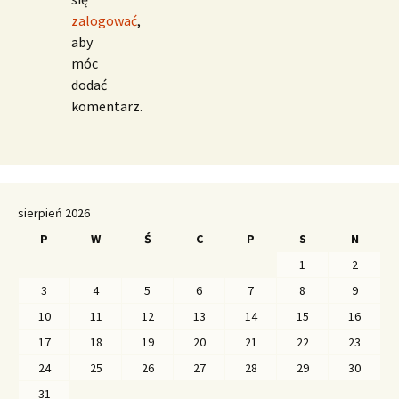
zalogować
,
aby
móc
dodać
komentarz.
sierpień 2026
P
W
Ś
C
P
S
N
1
2
3
4
5
6
7
8
9
10
11
12
13
14
15
16
17
18
19
20
21
22
23
24
25
26
27
28
29
30
31