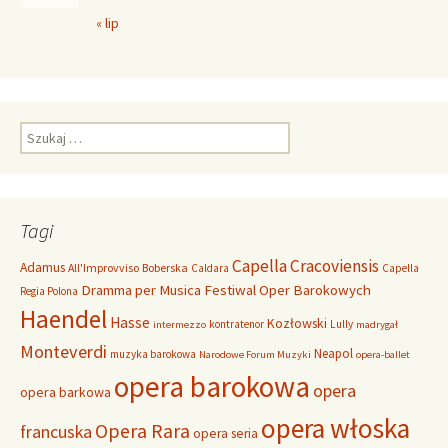
« lip
S
z
u
k
a
Tagi
j
:
Capella Cracoviensis
Adamus
All'Improvviso
Boberska
Caldara
Capella
Dramma per Musica
Festiwal Oper Barokowych
Regia Polona
Haendel
Hasse
Kozłowski
kontratenor
Lully
intermezzo
madrygał
Monteverdi
Neapol
muzyka barokowa
Narodowe Forum Muzyki
opera-ballet
opera barokowa
opera
opera barkowa
opera włoska
Opera Rara
francuska
opera seria