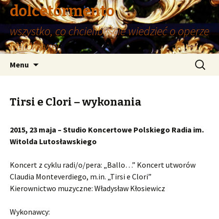
dolcetormento
wszystko, co chcielibyście wiedzieć o operze
barokowej
Przeskocz
Szukaj:
Menu
do
treści
Tirsi e Clori – wykonania
2015, 23 maja – Studio Koncertowe Polskiego Radia im.
Witolda Lutosławskiego
Koncert z cyklu radi/o/pera: „Ballo…” Koncert utworów
Claudia Monteverdiego, m.in. „Tirsi e Clori”
Kierownictwo muzyczne: Władysław Kłosiewicz
Wykonawcy: