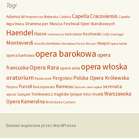
a
Tagi
j
:
Capella Cracoviensis
Adamus
All'Improvviso
Boberska
Caldara
Capella
Dramma per Musica
Festiwal Oper Barokowych
Regia Polona
Haendel
Hasse
Kozłowski
kontratenor
Lully
intermezzo
madrygał
Monteverdi
Neapol
muzyka barokowa
Narodowe Forum Muzyki
opera-ballet
opera barokowa
opera
opera barkowa
opera włoska
Opera Rara
francuska
opera seria
oratorium
Polska Opera Królewska
Pergolesi
Pasiecznik
Rameau
Purcell
serenata
Radziejewska
Porpora
Samson
semi-opera
Warszawska
Tomkiewicz
tragédie lyrique
Vinci
Vivaldi
sopran
Szelążek
Opera Kameralna
Wratislavia Cantans
Dumnie wspierane przez WordPressa