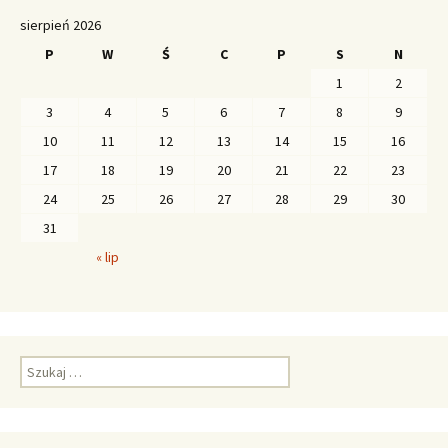
sierpień 2026
P
W
Ś
C
P
S
N
1
2
3
4
5
6
7
8
9
10
11
12
13
14
15
16
17
18
19
20
21
22
23
24
25
26
27
28
29
30
31
« lip
S
z
u
k