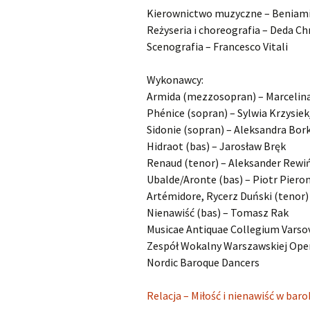
Kierownictwo muzyczne – Beniami
Kapsberger Giovanni
O
Reżyseria i choreografia – Deda Ch
Girolamo
Scenografia – Francesco Vitali
Landi Stefano
O
Wykonawcy:
Lully Jean-Baptiste
O
Armida (mezzosopran) – Marcelin
Phénice (sopran) – Sylwia Krzysie
Monteverdi Claudio
O
Sidonie (sopran) – Aleksandra Bor
Hidraot (bas) – Jarosław Bręk
Pergolesi Giovanni
O
Renaud (tenor) – Aleksander Rewi
Battista
Ubalde/Aronte (bas) – Piotr Piero
Artémidore, Rycerz Duński (tenor)
Porpora Nicola Antonio
O
Nienawiść (bas) – Tomasz Rak
Purcell Henry
O
Musicae Antiquae Collegium Varso
Zespół Wokalny Warszawskiej Ope
Rameau Jean-Philippe
O
Nordic Baroque Dancers
Scarlatti Alessandro
O
Relacja – Miłość i nienawiść w ba
Pietro Gaspare
S