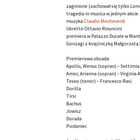
zaginione (zachował się tylko
Lame
Kapsberger Giovanni
O
tragedia in musica w jednym akcie
Girolamo
muzyka
Claudio Monteverdi
Landi Stefano
O
libretto Ottavio Rinuncini
premiera w Palazzo Ducale w Mantui
Lully Jean-Baptiste
O
Gonzagi z księżniczką Małgorzatą
Monteverdi Claudio
O
Premierowa obsada:
Apollo, Wenus (sopran) – Settimia
Pergolesi Giovanni
O
Amor, Arianna (sopran) – Virginia 
Battista
Teseo (tenor) – Francesco Rasi
Dorilla
Porpora Nicola Antonio
O
Tirsi
Purcell Henry
O
Bachus
Jowisz
Rameau Jean-Philippe
O
Dorada
Posłaniec
Scarlatti Alessandro
O
Pietro Gaspare
S