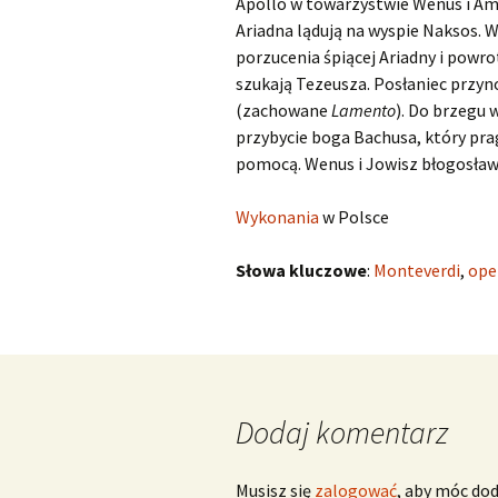
Apollo w towarzystwie Wenus i Am
Ariadna lądują na wyspie Naksos. W
Scarlatti Domenico
O
S
porzucenia śpiącej Ariadny i powrot
szukają Tezeusza. Posłaniec przyno
Telemann Georg Philipp
(zachowane
Lamento
). Do brzegu 
Vinci Leonardo
O
przybycie boga Bachusa, który prag
pomocą. Wenus i Jowisz błogosław
Vivaldi Antonio
O
V
Wykonania
w Polsce
Słowa kluczowe
:
Monteverdi
,
ope
Dodaj komentarz
Musisz się
zalogować
, aby móc do