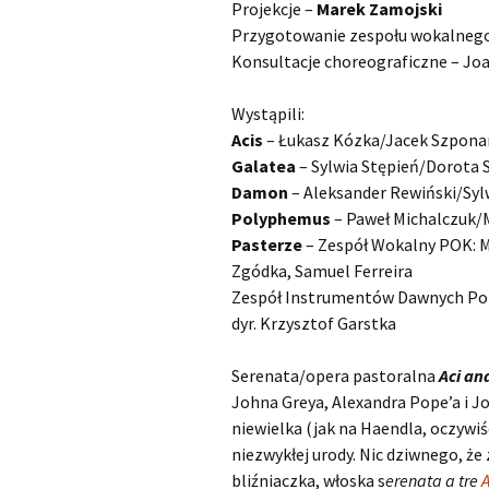
Projekcje –
Marek Zamojski
Przygotowanie zespołu wokalnego
Scarlatti Domenico
O
S
Konsultacje choreograficzne – Jo
Telemann Georg Philipp
Wystąpili:
Vinci Leonardo
O
Acis
– Łukasz Kózka/Jacek Szpona
Galatea
– Sylwia Stępień/Dorota
Vivaldi Antonio
O
Damon
– Aleksander Rewiński/Syl
V
Polyphemus
– Paweł Michalczuk/
Pasterze
– Zespół Wokalny POK: Ma
Zgódka, Samuel Ferreira
Zespół Instrumentów Dawnych Pols
dyr. Krzysztof Garstka
Serenata/opera pastoralna
Aci an
Johna Greya, Alexandra Pope’a i J
niewielka (jak na Haendla, oczywiś
niezwykłej urody. Nic dziwnego, że 
bliźniaczka, włoska s
erenata a tre
A