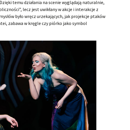
zięki temu działania na scenie wyglądają naturalnie,
Samson p
Susanna
Samson z
Susanna 
iczności”, lecz jest uwikłany w akcje i interakcje z
omysłów było wręcz urzekających, jak projekcje ptaków
Tamerlano
Samson z
Haendlow
tei, zabawa w kręgle czy piórko jako symbol
trzeci
w Krakow
Teseo
Teseo – 
Tolomeo, Rè di Egitto
Teseo bez
Tolomeo, 
opera ek
wykonan
Il trionfo del Tempo e del
Il Trionf
Disinganno
Wierna m
Disingan
nagrodzon
Haendlow
w NOSP
Triumf Hae
Trionfo d
Disingan
Haendlow
trionfo…
zainscen