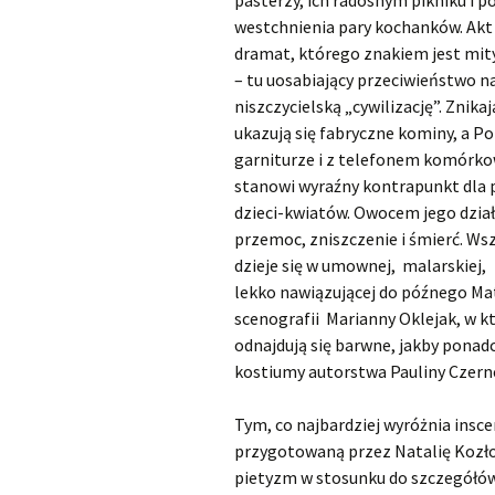
pasterzy, ich radosnym pikniku i 
westchnienia pary kochanków. Akt 
dramat, którego znakiem jest mit
– tu uosabiający przeciwieństwo n
niszczycielską „cywilizację”. Znikaj
ukazują się fabryczne kominy, a P
garniturze i z telefonem komórko
stanowi wyraźny kontrapunkt dla 
dzieci-kwiatów. Owocem jego dział
przemoc, zniszczenie i śmierć. Ws
dzieje się w umownej, malarskiej,
lekko nawiązującej do późnego Mat
scenografii Marianny Oklejak, w kt
odnajdują się barwne, jakby pona
kostiumy autorstwa Pauliny Czern
Tym, co najbardziej wyróżnia insce
przygotowaną przez Natalię Kozło
pietyzm w stosunku do szczegółów