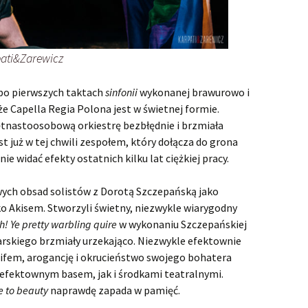
rpati&Zarewicz
po pierwszych taktach
sinfonii
wykonanej brawurowo i
 Capella Regia Polona jest w świetnej formie.
ętnastoosobową orkiestrę bezbłędnie i brzmiała
 już w tej chwili zespołem, który dołącza do grona
ie widać efekty ostatnich kilku lat ciężkiej pracy.
wych obsad solistów z Dorotą Szczepańską jako
o Akisem. Stworzyli świetny, niezwykle wiarygodny
h! Ye pretty warbling quire
w wykonaniu Szczepańskiej
rskiego brzmiały urzekająco. Niezwykle efektownie
lifem, arogancję i okrucieństwo swojego bohatera
efektownym basem, jak i środkami teatralnymi.
 to beauty
naprawdę zapada w pamięć.