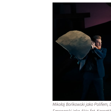
Mikołaj Bońkowski jako Polifem, 
Szponarski jako Akis; fot. Karpat