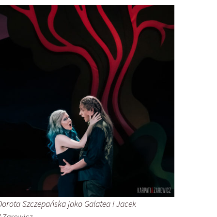
Dorota Szczepańska jako Galatea i Jacek
i&Zarewicz