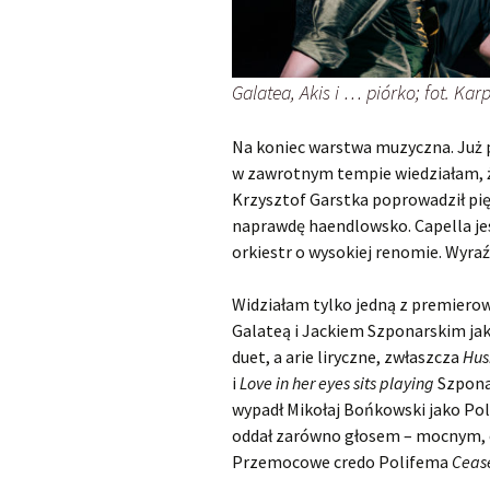
Galatea, Akis i … piórko; fot. Ka
Na koniec warstwa muzyczna. Już 
w zawrotnym tempie wiedziałam, że
Krzysztof Garstka poprowadził pi
naprawdę haendlowsko. Capella jest
orkiestr o wysokiej renomie. Wyraźn
Widziałam tylko jedną z premiero
Galateą i Jackiem Szponarskim jak
duet, a arie liryczne, zwłaszcza
Hus
i
Love in her eyes sits playing
Szpona
wypadł Mikołaj Bońkowski jako Po
oddał zarówno głosem – mocnym, 
Przemocowe credo Polifema
Cease