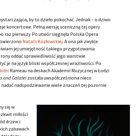
Faramondo
Flavio, Rè de‘Longobardi
ystarczająca, by to dzieło pokochać. Jednak – o dziwo
sje koncertowe. Pełną wersję sceniczną tej opery
Floridante
o raz pierwszy. Po utwór sięgnęła Polska Opera
 powierzono
Natalii Kozłowskiej
. A ona jak zwykle
Giulio Cesare in Egitto
Giulio Ce
wykonan
dziwiam jej umiejętność takiego przygotowania
strony oddać sprawiedliwość jego warstwie
Hercules
Hercules
Juliusz C
żyć je na język bliski współczesnej wrażliwości. Po
zasłużyli
Il pastor fido
Dramat z
Il pastor
latei
Rameau na deskach Akademii Muzycznej w Łodzi
średniow
a and Galatei
została uwspółcześniona nieco
Vivat bar
Israel in Egypt
Haendel! 
Pasterze 
Israel in 
ię nadać nadspodziewanie wiele znaczeń tej pozornie
czyli „Il 
wykonan
Gliwicach
Jephtha
Orliński
Jephtha 
Potęga H
chórów
y się w
Juda Maccabaeus
ozkwit miłości
ód drzew i
Muzio Scevola
kich zabawach