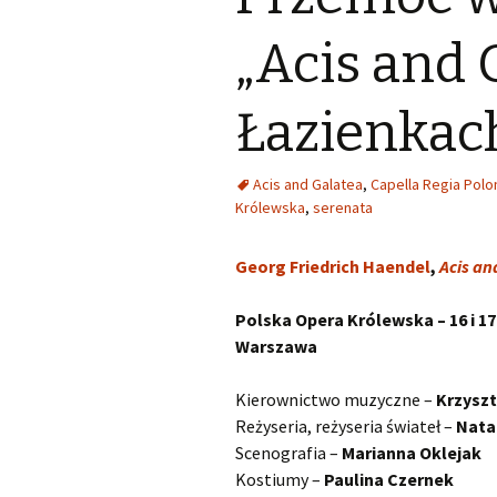
Kapsberger Giovanni
O
„Acis and 
Girolamo
Landi Stefano
O
Łazienkac
Lully Jean-Baptiste
O
Acis and Galatea
,
Capella Regia Polo
Monteverdi Claudio
O
Królewska
,
serenata
Pergolesi Giovanni
O
Georg Friedrich Haendel
Battista
,
Acis an
Porpora Nicola Antonio
O
Polska Opera Królewska – 16 i 1
Warszawa
Purcell Henry
O
Kierownictwo muzyczne –
Krzysz
Rameau Jean-Philippe
O
Reżyseria, reżyseria świateł –
Nata
Scenografia –
Marianna Oklejak
Scarlatti Alessandro
O
Kostiumy –
Paulina Czernek
Pietro Gaspare
S