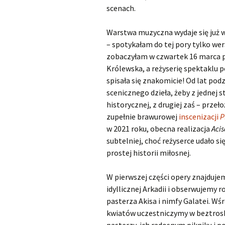
scenach.
Warstwa muzyczna wydaje się już w
– spotykałam do tej pory tylko wer
zobaczyłam w czwartek 16 marca p
Królewska, a reżyserię spektaklu
spisała się znakomicie! Od lat po
scenicznego dzieła, żeby z jednej 
historycznej, z drugiej zaś – przeło
zupełnie brawurowej
inscenizacji
P
w 2021 roku, obecna realizacja
Acis
subtelniej, choć reżyserce udało s
prostej historii miłosnej.
W pierwszej części opery znajdujem
idyllicznej Arkadii i obserwujemy r
pasterza Akisa i nimfy Galatei. Wśr
kwiatów uczestniczymy w beztros