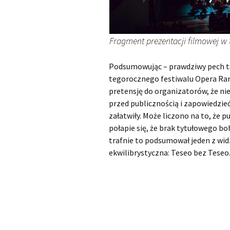
Fragment prezentacji filmowej w t
Podsumowując – prawdziwy pech to
tegorocznego festiwalu Opera R
pretensję do organizatorów, że ni
przed publicznością i zapowiedzie
załatwiły. Może liczono na to, że
połapie się, że brak tytułowego b
trafnie to podsumował jeden z wid
ekwilibrystyczna: Teseo bez Teseo.