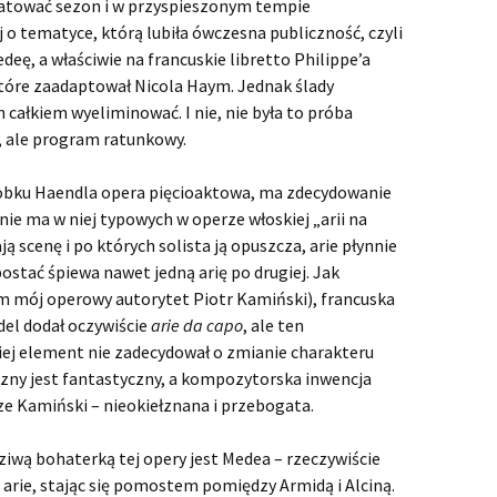
Faramondo
ratować sezon i w przyspieszonym tempie
 o tematyce, którą lubiła ówczesna publiczność, czyli
Flavio, Rè de‘Longobardi
deę, a właściwie na francuskie libretto Philippe’a
 które zaadaptował Nicola Haym. Jednak ślady
Floridante
ich całkiem wyeliminować. I nie, nie była to próba
ą, ale program ratunkowy.
Giulio Cesare in Egitto
Giulio Ce
wykonan
obku Haendla opera pięcioaktowa, ma zdecydowanie
Hercules
Hercules
ie ma w niej typowych w operze włoskiej „arii na
Juliusz C
zasłużyli
ją scenę i po których solista ją opuszcza, arie płynnie
Il pastor fido
Dramat z
Il pastor
średniow
ostać śpiewa nawet jedną arię po drugiej. Jak
Vivat bar
m mój operowy autorytet Piotr Kamiński), francuska
Israel in Egypt
Haendel! 
Pasterze 
Israel in 
czyli „Il 
wykonan
del dodał oczywiście
arie da capo
, ale ten
Gliwicach
iej element nie zadecydował o zmianie charakteru
Jephtha
Orliński
Jephtha 
Potęga H
zny jest fantastyczny, a kompozytorska inwencja
chórów
Juda Maccabaeus
sze Kamiński – nieokiełznana i przebogata.
Muzio Scevola
ziwą bohaterką tej opery jest Medea – rzeczywiście
 arie, stając się pomostem pomiędzy Armidą i Alciną.