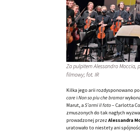
Za pulpitem Alessandro Moccia, pr
filmowy; fot. IR
Kilka jego arii rozdysponowano pom
care
i
Non so piu che bramar
wykona
Marut, a
S’armi il fato
– Carlotta C
zmuszonych do tak nagłych wyzwań.
prowadzonej przez
Alessandra M
uratowało to niestety ani spójności