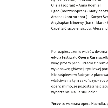
Clizia (sopran) – Anna Koehler
Scarlatti Domenico
O
Egeo (mezzosopran) – Matylda St
S
Arcane (kontratenor ) – Kacper Sz
Telemann Georg Philipp
Arcykapłan Minerwy (bas) – Marek
Capella Cracoviensis, dyr. Alessan
Vinci Leonardo
O
Vivaldi Antonio
O
V
Po rozpieszczeniu widzów dwoma 
edycja festiwalu
Opera Rara
spadła
winy, prosty pech. Trzecia z prem
wykonawcę głównej, tytułowej parti
Nie zaśpiewał w żadnym z planowan
właściwie na tym zakończyć – rozp
opery, mimo, że pozostali na placu 
wydarzenie. Na ile się udało?
Teseo
to wczesna opera Haendla, 