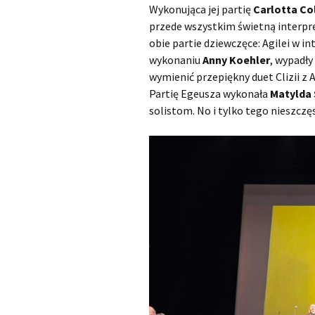
Wykonująca jej partię
Carlotta C
przede wszystkim świetną interp
obie partie dziewczęce: Agilei w in
wykonaniu
Anny Koehler
, wypadły
wymienić przepiękny duet Clizii z 
Partię Egeusza wykonała
Matylda
solistom. No i tylko tego nieszcz