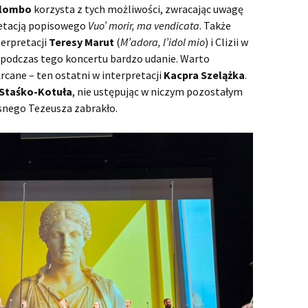
Orlando
Orlando 
olombo
korzysta z tych możliwości, zwracając uwagę
insceniza
retacją popisowego
Vuo’ morir, ma vendicata
. Także
Ottone, Rè di Germania
terpretacji
Teresy Marut
(
M’adora, l’idol mio
) i Clizii w
Szaleńst
miłości, 
 podczas tego koncertu bardzo udanie. Warto
Poro, re dell’Indie
Opera Ra
Poro, Re 
Arcane – ten ostatni w interpretacji
Kacpra Szelążka
.
insceniza
 Staśko-Kotuła
, nie ustępując w niczym pozostałym
Radamisto
Poro-show
ęsnego Tezeusza zabrakło.
prapremi
Rinaldo
Rara
Rinaldo 
Rodelinda, regina
Stary Ri
Rodelinda
de’Longobardi
dekoracj
Rodelind
Rodrigo
miłości i
Teatrze 
Samson
Samson –
Saul
Bohater c
Saul – w
czyli Ha
„Samson”
Semele
Zazdrość,
Semele – 
czyli upa
wykonan