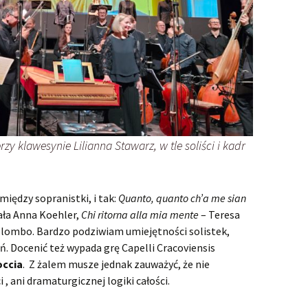
Samson p
Susanna
Samson z
Susanna 
Tamerlano
Samson z
Haendlow
trzeci
w Krakow
Teseo
Teseo – 
Tolomeo, Rè di Egitto
Teseo bez
Tolomeo, 
opera ek
wykonan
Il trionfo del Tempo e del
Il Trionf
zy klawesynie Lilianna Stawarz, w tle soliści i kadr
Disinganno
Wierna m
Disingan
nagrodzon
Haendlow
w NOSP
Triumf Hae
Trionfo d
iędzy sopranistki, i tak:
Quanto, quanto ch’a me sian
Disingan
ła Anna Koehler,
Chi ritorna alla mia mente
– Teresa
olombo. Bardzo podziwiam umiejętności solistek,
Haendlow
trionfo…
 Docenić też wypada grę Capelli Cracoviensis
zainscen
occia
. Z żalem musze jednak zauważyć, że nie
 , ani dramaturgicznej logiki całości.