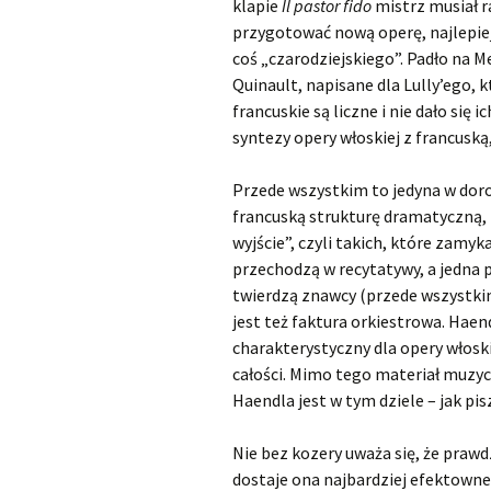
klapie
Il pastor fido
mistrz musiał 
przygotować nową operę, najlepiej
coś „czarodziejskiego”. Padło na Me
Quinault, napisane dla Lully’ego,
francuskie są liczne i nie dało się 
syntezy opery włoskiej z francusk
Przede wszystkim to jedyna w dor
francuską strukturę dramatyczną, n
wyjście”, czyli takich, które zamyka
przechodzą w recytatywy, a jedna p
twierdzą znawcy (przede wszystki
jest też faktura orkiestrowa. Haen
charakterystyczny dla opery włosk
całości. Mimo tego materiał muzyc
Haendla jest w tym dziele – jak pi
Nie bez kozery uważa się, że prawd
dostaje ona najbardziej efektowne