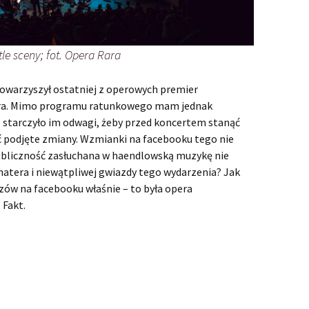
le sceny; fot. Opera Rara
warzyszył ostatniej z operowych premier
ara. Mimo programu ratunkowego mam jednak
e starczyło im odwagi, żeby przed koncertem stanąć
ć podjęte zmiany. Wzmianki na facebooku tego nie
 publiczność zasłuchana w haendlowską muzykę nie
ohatera i niewątpliwej gwiazdy tego wydarzenia? Jak
zów na facebooku właśnie – to była opera
 Fakt.