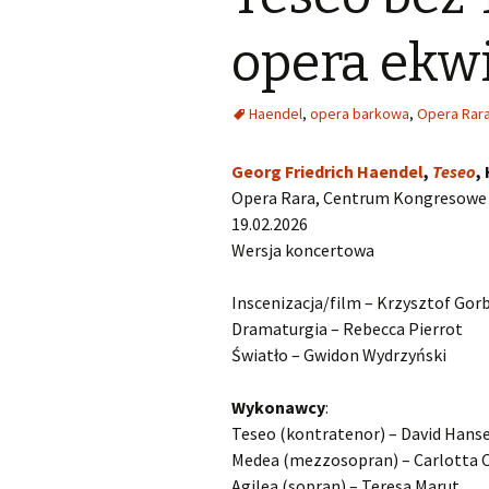
Kapsberger Giovanni
O
opera ekwi
Girolamo
Landi Stefano
O
Haendel
,
opera barkowa
,
Opera Rar
Lully Jean-Baptiste
O
Georg Friedrich Haendel
,
Teseo
,
Monteverdi Claudio
O
Opera Rara, Centrum Kongresowe 
19.02.2026
Pergolesi Giovanni
O
Wersja koncertowa
Battista
Inscenizacja/film – Krzysztof Gor
Porpora Nicola Antonio
O
Dramaturgia – Rebecca Pierrot
Światło – Gwidon Wydrzyński
Purcell Henry
O
Wykonawcy
:
Rameau Jean-Philippe
O
Teseo (kontratenor) – David Hanse
Scarlatti Alessandro
O
Medea (mezzosopran) – Carlotta
Pietro Gaspare
S
Agilea (sopran) – Teresa Marut